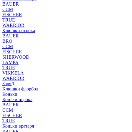
BAUER
CCM
FISCHER
TRUE
WARRIOR
Клюшки игрока
BAUER
BRO
CCM
FISCHER
SHERWOOD
TAMPA
TRUE
VIKKELA
WARRIOR
ЗаряД
Клюшки флорбол
Коньки
Коньки игрока
BAUER
CCM
FISCHER
TRUE
Коньки вратаря
BAUER