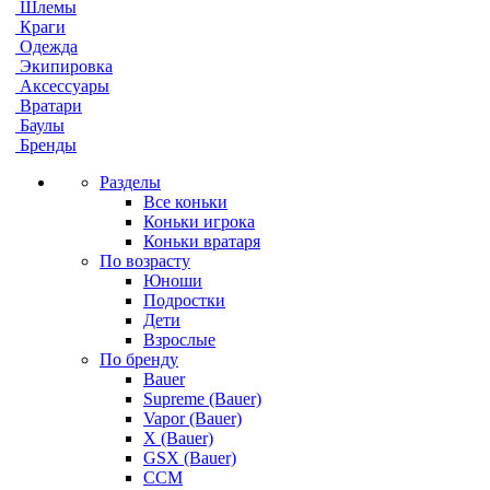
Шлемы
Краги
Одежда
Экипировка
Аксессуары
Вратари
Баулы
Бренды
Разделы
Все коньки
Коньки игрока
Коньки вратаря
По возрасту
Юноши
Подростки
Дети
Взрослые
По бренду
Bauer
Supreme (Bauer)
Vapor (Bauer)
X (Bauer)
GSX (Bauer)
CCM