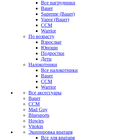
Все нагрудники
Bauer
Supreme (Bauer)
Vapor (Bauer)
CCM
Warrior
По возрасту
Взрослые
Юноши
Подростки
Дети
Налокотники
Все налокотники
Bauer
CCM
Warrior
Все аксессуары
Bauer
CCM
Mad Guy
Bluesports
Howies
Vitokin
Экипировка вратаря
Все для вратаря