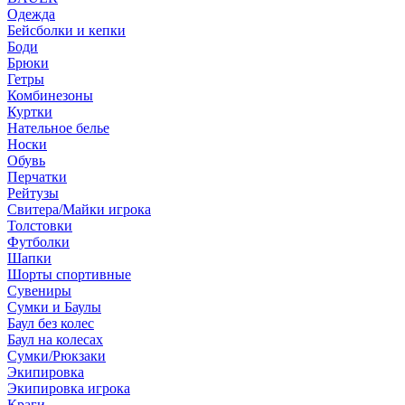
Одежда
Бейсболки и кепки
Боди
Брюки
Гетры
Комбинезоны
Куртки
Нательное белье
Носки
Обувь
Перчатки
Рейтузы
Свитера/Майки игрока
Толстовки
Футболки
Шапки
Шорты спортивные
Сувениры
Сумки и Баулы
Баул без колес
Баул на колесах
Сумки/Рюкзаки
Экипировка
Экипировка игрока
Краги