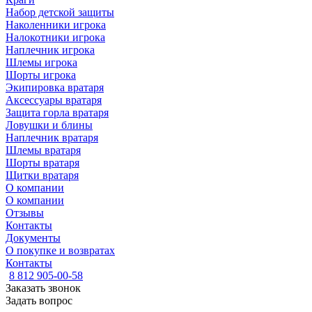
Набор детской защиты
Наколенники игрока
Налокотники игрока
Наплечник игрока
Шлемы игрока
Шорты игрока
Экипировка вратаря
Аксессуары вратаря
Защита горла вратаря
Ловушки и блины
Наплечник вратаря
Шлемы вратаря
Шорты вратаря
Щитки вратаря
О компании
О компании
Отзывы
Контакты
Документы
О покупке и возвратах
Контакты
8 812 905-00-58
Заказать звонок
Задать вопрос