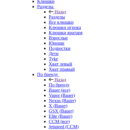
Клюшки
Разделы
Назад
Разделы
Все клюшки
Клюшки игрока
Клюшки вратаря
Взрослые
Юноши
Подростки
Дети
Tyke
Хват левый
Хват правый
По бренду
Назад
По бренду
Bauer (все)
Vapor (Bauer)
Nexus (Bauer)
X (Bauer)
GSX (Bauer)
Elite (Bauer)
CCM (все)
Jetspeed (CCM)