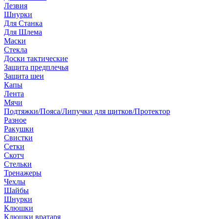
Лезвия
Шнурки
Для Станка
Для Шлема
Маски
Стекла
Доски тактические
Защита предплечья
Защита шеи
Капы
Лента
Мячи
Подтяжки/Пояса/Липучки для щитков/Протектор
Разное
Ракушки
Свистки
Сетки
Скотч
Стельки
Тренажеры
Чехлы
Шайбы
Шнурки
Клюшки
Клюшки вратаря