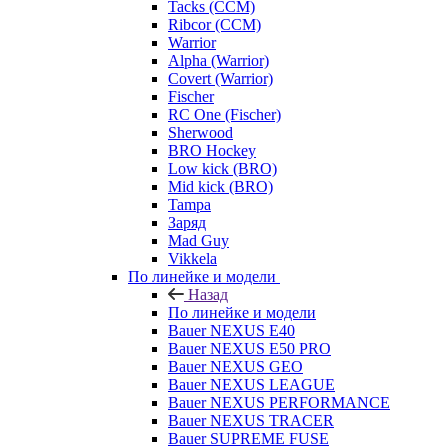
Tacks (CCM)
Ribcor (CCM)
Warrior
Alpha (Warrior)
Covert (Warrior)
Fischer
RC One (Fischer)
Sherwood
BRO Hockey
Low kick (BRO)
Mid kick (BRO)
Tampa
Заряд
Mad Guy
Vikkela
По линейке и модели
Назад
По линейке и модели
Bauer NEXUS E40
Bauer NEXUS E50 PRO
Bauer NEXUS GEO
Bauer NEXUS LEAGUE
Bauer NEXUS PERFORMANCE
Bauer NEXUS TRACER
Bauer SUPREME FUSE