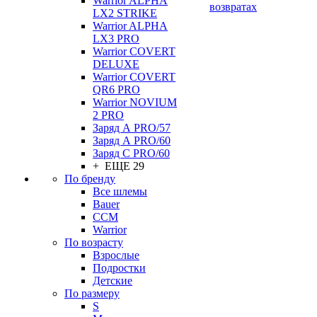
Warrior ALPHA
возвратах
LX2 STRIKE
Warrior ALPHA
LX3 PRO
Warrior COVERT
DELUXE
Warrior COVERT
QR6 PRO
Warrior NOVIUM
2 PRO
Заряд А PRO/57
Заряд А PRO/60
Заряд С PRO/60
+ ЕЩЕ 29
По бренду
Все шлемы
Bauer
CCM
Warrior
По возрасту
Взрослые
Подростки
Детские
По размеру
S