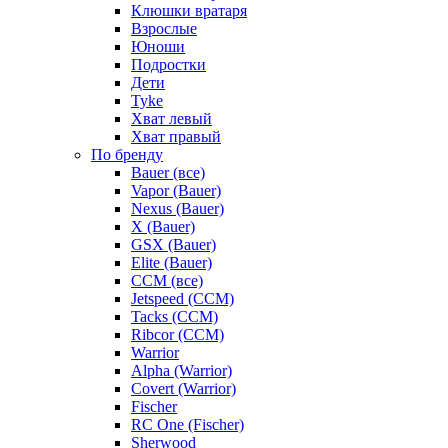
Клюшки вратаря
Взрослые
Юноши
Подростки
Дети
Tyke
Хват левый
Хват правый
По бренду
Bauer (все)
Vapor (Bauer)
Nexus (Bauer)
X (Bauer)
GSX (Bauer)
Elite (Bauer)
CCM (все)
Jetspeed (CCM)
Tacks (CCM)
Ribcor (CCM)
Warrior
Alpha (Warrior)
Covert (Warrior)
Fischer
RC One (Fischer)
Sherwood