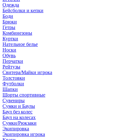
Одежда
Бейсболки и кепки
Боди
Брюки
Гетры
Комбинезоны
Куртки
Нательное белье
Носки
Обувь
Перчатки
Рейтузы
Свитера/Майки игрока
Толстовки
Футболки
Шапки
Шорты спортивные
Сувениры
Сумки и Баулы
Баул без колес
Баул на колесах
Сумки/Рюкзаки
Экипировка
Экипировка игрока
Краги