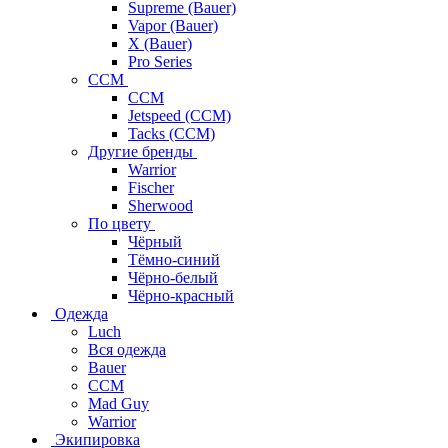
Supreme (Bauer)
Vapor (Bauer)
X (Bauer)
Pro Series
CCM
CCM
Jetspeed (CCM)
Tacks (CCM)
Другие бренды
Warrior
Fischer
Sherwood
По цвету
Чёрный
Тёмно-синий
Чёрно-белый
Чёрно-красный
Одежда
Luch
Вся одежда
Bauer
CCM
Mad Guy
Warrior
Экипировка