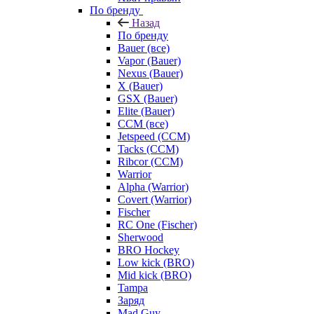
По бренду
Назад
По бренду
Bauer (все)
Vapor (Bauer)
Nexus (Bauer)
X (Bauer)
GSX (Bauer)
Elite (Bauer)
CCM (все)
Jetspeed (CCM)
Tacks (CCM)
Ribcor (CCM)
Warrior
Alpha (Warrior)
Covert (Warrior)
Fischer
RC One (Fischer)
Sherwood
BRO Hockey
Low kick (BRO)
Mid kick (BRO)
Tampa
Заряд
Mad Guy