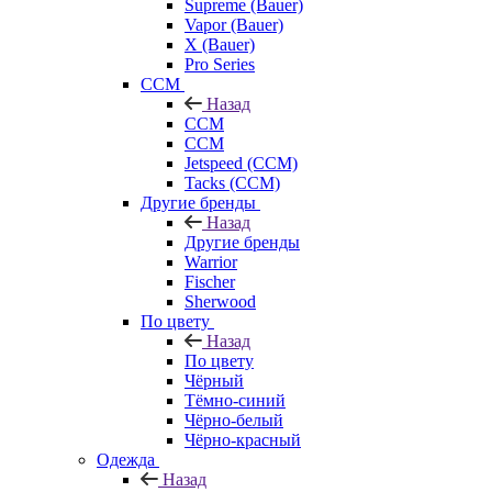
Supreme (Bauer)
Vapor (Bauer)
X (Bauer)
Pro Series
CCM
Назад
CCM
CCM
Jetspeed (CCM)
Tacks (CCM)
Другие бренды
Назад
Другие бренды
Warrior
Fischer
Sherwood
По цвету
Назад
По цвету
Чёрный
Тёмно-синий
Чёрно-белый
Чёрно-красный
Одежда
Назад