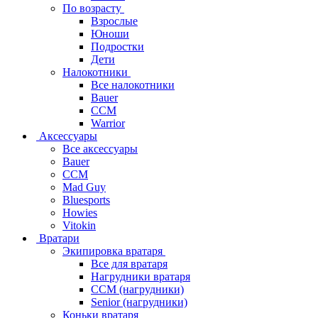
По возрасту
Взрослые
Юноши
Подростки
Дети
Налокотники
Все налокотники
Bauer
CCM
Warrior
Аксессуары
Все аксессуары
Bauer
CCM
Mad Guy
Bluesports
Howies
Vitokin
Вратари
Экипировка вратаря
Все для вратаря
Нагрудники вратаря
CCM (нагрудники)
Senior (нагрудники)
Коньки вратаря