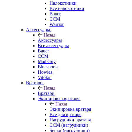
Налокотники
Все налокотники
Bauer
CCM
Warrior
Аксессуары
Назад
Аксессуары
Все аксессуары
Bauer
CCM
Mad Guy
Bluesports
Howies
Vitokin
Вратари
Назад
Вратари
Экипировка вратаря
Назад
Экипировка вратаря
Все для вратаря
Нагрудники вратаря
CCM (нагрудники)
Senior (нагрудники)