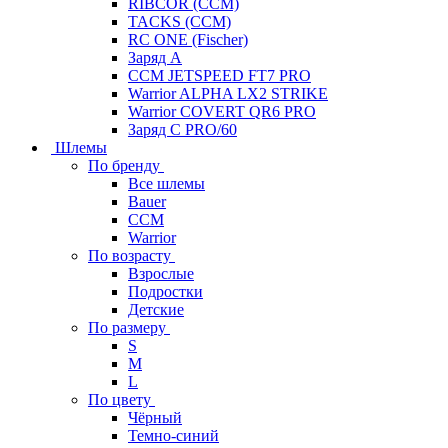
RIBCOR (CCM)
TACKS (CCM)
RC ONE (Fischer)
Заряд А
CCM JETSPEED FT7 PRO
Warrior ALPHA LX2 STRIKE
Warrior COVERT QR6 PRO
Заряд С PRO/60
Шлемы
По бренду
Все шлемы
Bauer
CCM
Warrior
По возрасту
Взрослые
Подростки
Детские
По размеру
S
M
L
По цвету
Чёрный
Темно-синий