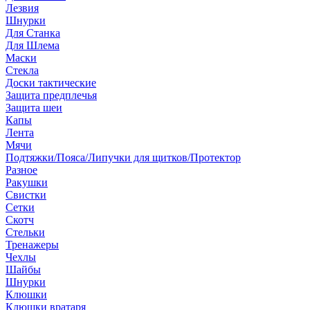
Лезвия
Шнурки
Для Станка
Для Шлема
Маски
Стекла
Доски тактические
Защита предплечья
Защита шеи
Капы
Лента
Мячи
Подтяжки/Пояса/Липучки для щитков/Протектор
Разное
Ракушки
Свистки
Сетки
Скотч
Стельки
Тренажеры
Чехлы
Шайбы
Шнурки
Клюшки
Клюшки вратаря