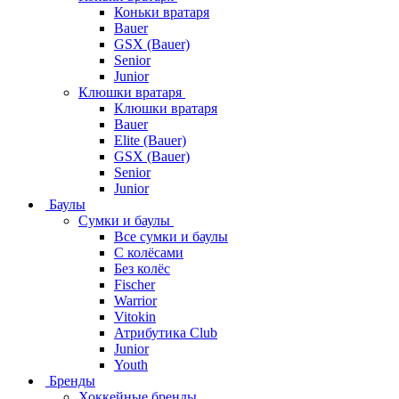
Коньки вратаря
Bauer
GSX (Bauer)
Senior
Junior
Клюшки вратаря
Клюшки вратаря
Bauer
Elite (Bauer)
GSX (Bauer)
Senior
Junior
Баулы
Сумки и баулы
Все сумки и баулы
С колёсами
Без колёс
Fischer
Warrior
Vitokin
Атрибутика Club
Junior
Youth
Бренды
Хоккейные бренды