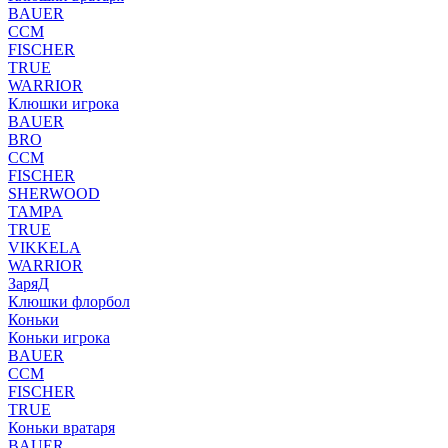
BAUER
CCM
FISCHER
TRUE
WARRIOR
Клюшки игрока
BAUER
BRO
CCM
FISCHER
SHERWOOD
TAMPA
TRUE
VIKKELA
WARRIOR
ЗаряД
Клюшки флорбол
Коньки
Коньки игрока
BAUER
CCM
FISCHER
TRUE
Коньки вратаря
BAUER