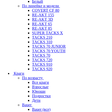
Белый
По линейке и модели
COVERT CF 80
RE-AKT 155
RE-AKT 3D
RE-AKT 65
RE-AKT 85
SUPER TACKS X
TACKS 210
TACKS 310
TACKS 70 JUNIOR
TACKS 70 YOUTH
TACKS 70
TACKS 720
TACKS 910
TACKS 920
Краги
По возрасту
Все краги
Взрослые
Юноши
Подростки
Дети
Bauer
Bauer (все)