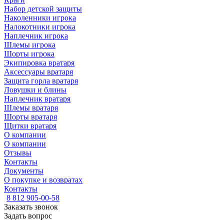
Набор детской защиты
Наколенники игрока
Налокотники игрока
Наплечник игрока
Шлемы игрока
Шорты игрока
Экипировка вратаря
Аксессуары вратаря
Защита горла вратаря
Ловушки и блины
Наплечник вратаря
Шлемы вратаря
Шорты вратаря
Щитки вратаря
О компании
О компании
Отзывы
Контакты
Документы
О покупке и возвратах
Контакты
8 812 905-00-58
Заказать звонок
Задать вопрос