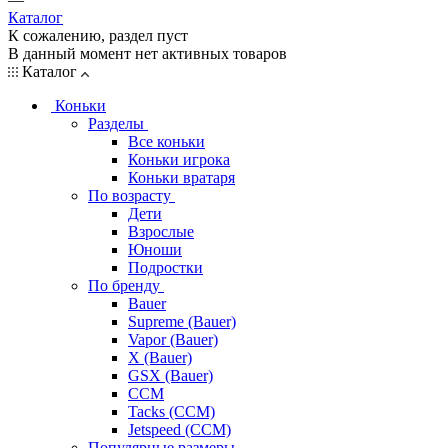
Каталог
К сожалению, раздел пуст
В данный момент нет активных товаров
Каталог
Коньки
Разделы
Все коньки
Коньки игрока
Коньки вратаря
По возрасту
Дети
Взрослые
Юноши
Подростки
По бренду
Bauer
Supreme (Bauer)
Vapor (Bauer)
X (Bauer)
GSX (Bauer)
CCM
Tacks (CCM)
Jetspeed (CCM)
Популярные размеры