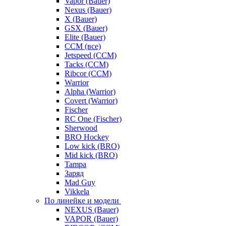
Vapor (Bauer)
Nexus (Bauer)
X (Bauer)
GSX (Bauer)
Elite (Bauer)
CCM (все)
Jetspeed (CCM)
Tacks (CCM)
Ribcor (CCM)
Warrior
Alpha (Warrior)
Covert (Warrior)
Fischer
RC One (Fischer)
Sherwood
BRO Hockey
Low kick (BRO)
Mid kick (BRO)
Tampa
Заряд
Mad Guy
Vikkela
По линейке и модели
NEXUS (Bauer)
VAPOR (Bauer)