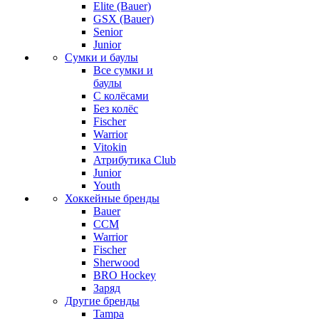
Elite (Bauer)
GSX (Bauer)
Senior
Junior
Сумки и баулы
Все сумки и
баулы
С колёсами
Без колёс
Fischer
Warrior
Vitokin
Атрибутика Club
Junior
Youth
Хоккейные бренды
Bauer
CCM
Warrior
Fischer
Sherwood
BRO Hockey
Заряд
Другие бренды
Tampa