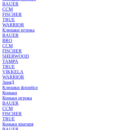
BAUER
CCM
FISCHER
TRUE
WARRIOR
Клюшки игрока
BAUER
BRO
CCM
FISCHER
SHERWOOD
TAMPA
TRUE
VIKKELA
WARRIOR
ЗаряД
Клюшки флорбол
Коньки
Коньки игрока
BAUER
CCM
FISCHER
TRUE
Коньки вратаря
BAUER