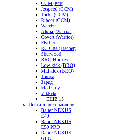
CCM (все)
Jetspeed (CCM)
Tacks (CCM)
Ribcor (CCM)
Warrior
Alpha (Warrior)
Covert (Warrior)
Fischer
RC One (Fischer)
Sherwood
BRO Hockey
Low kick (BRO)
Mid kick (BRO)
Tampa
Заряд
Mad Guy
Vikkela
+ ЕЩЕ 13
По линейке и модели
Bauer NEXUS
E40
Bauer NEXUS
E50 PRO
Bauer NEXUS
GEO