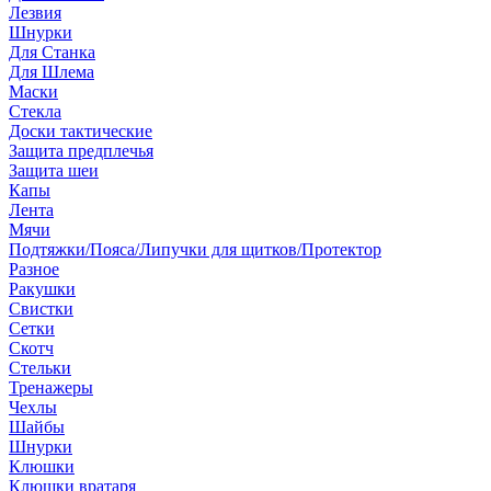
Лезвия
Шнурки
Для Станка
Для Шлема
Маски
Стекла
Доски тактические
Защита предплечья
Защита шеи
Капы
Лента
Мячи
Подтяжки/Пояса/Липучки для щитков/Протектор
Разное
Ракушки
Свистки
Сетки
Скотч
Стельки
Тренажеры
Чехлы
Шайбы
Шнурки
Клюшки
Клюшки вратаря