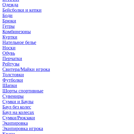
Одежда
Бейсболки и кепки
Боди
Брюки
Гетры
Комбинезоны
Куртки
Нательное белье
Носки
Обувь
Перчатки
Рейтузы
Свитера/Майки игрока
Толстовки
Футболки
Шапки
Шорты спортивные
Сувениры
Сумки и Баулы
Баул без колес
Баул на колесах
Сумки/Рюкзаки
Экипировка
Экипировка игрока
Краги