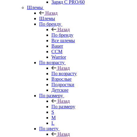
Заряд С PRO/60
Шлемы
Назад
Шлемы
По бренду
Назад
По бренду
Все шлемы
Bauer
CCM
Warrior
По возрасту
Назад
По возрасту
Взрослые
Подростки
Детские
По размеру
Назад
По размеру
S
M
L
По цвету
Назад