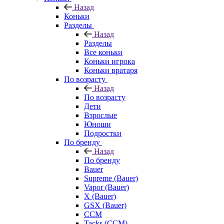
Назад
Коньки
Разделы
Назад
Разделы
Все коньки
Коньки игрока
Коньки вратаря
По возрасту
Назад
По возрасту
Дети
Взрослые
Юноши
Подростки
По бренду
Назад
По бренду
Bauer
Supreme (Bauer)
Vapor (Bauer)
X (Bauer)
GSX (Bauer)
CCM
Tacks (CCM)