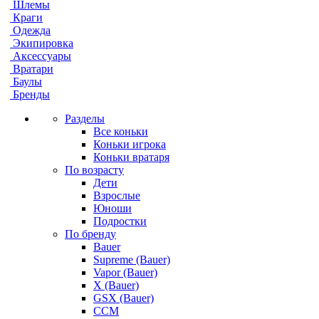
Шлемы
Краги
Одежда
Экипировка
Аксессуары
Вратари
Баулы
Бренды
Разделы
Все коньки
Коньки игрока
Коньки вратаря
По возрасту
Дети
Взрослые
Юноши
Подростки
По бренду
Bauer
Supreme (Bauer)
Vapor (Bauer)
X (Bauer)
GSX (Bauer)
CCM