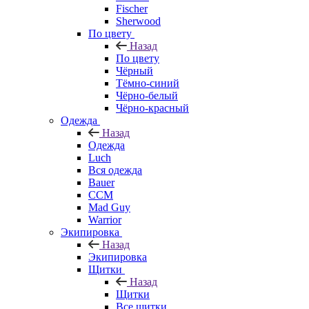
Fischer
Sherwood
По цвету
Назад
По цвету
Чёрный
Тёмно-синий
Чёрно-белый
Чёрно-красный
Одежда
Назад
Одежда
Luch
Вся одежда
Bauer
CCM
Mad Guy
Warrior
Экипировка
Назад
Экипировка
Щитки
Назад
Щитки
Все щитки