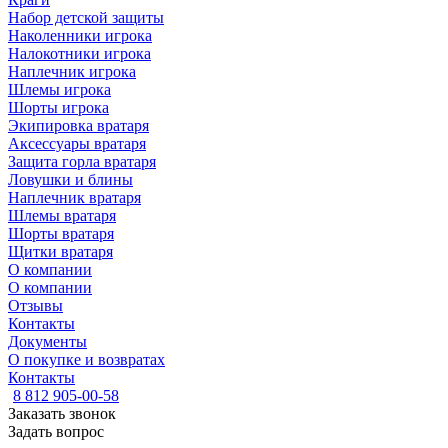
Набор детской защиты
Наколенники игрока
Налокотники игрока
Наплечник игрока
Шлемы игрока
Шорты игрока
Экипировка вратаря
Аксессуары вратаря
Защита горла вратаря
Ловушки и блины
Наплечник вратаря
Шлемы вратаря
Шорты вратаря
Щитки вратаря
О компании
О компании
Отзывы
Контакты
Документы
О покупке и возвратах
Контакты
8 812 905-00-58
Заказать звонок
Задать вопрос