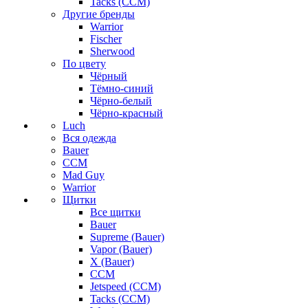
Tacks (CCM)
Другие бренды
Warrior
Fischer
Sherwood
По цвету
Чёрный
Тёмно-синий
Чёрно-белый
Чёрно-красный
Luch
Вся одежда
Bauer
CCM
Mad Guy
Warrior
Щитки
Все щитки
Bauer
Supreme (Bauer)
Vapor (Bauer)
X (Bauer)
CCM
Jetspeed (CCM)
Tacks (CCM)