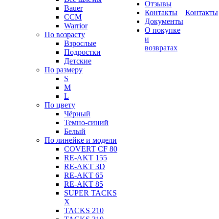
Отзывы
Bauer
Контакты
Контакты
CCM
Документы
Warrior
О покупке
По возрасту
и
Взрослые
возвратах
Подростки
Детские
По размеру
S
M
L
По цвету
Чёрный
Темно-синий
Белый
По линейке и модели
COVERT CF 80
RE-AKT 155
RE-AKT 3D
RE-AKT 65
RE-AKT 85
SUPER TACKS
X
TACKS 210