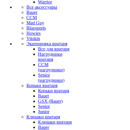
Warrior
Все аксессуары
Bauer
CCM
Mad Guy
Bluesports
Howies
Vitokin
Экипировка вратаря
Все для вратаря
Нагрудники
вратаря
CCM
(нагрудники)
Senior
(нагрудники)
Коньки вратаря
Коньки вратаря
Bauer
GSX (Bauer)
Senior
Junior
Клюшки вратаря
Клюшки вратаря
Bauer