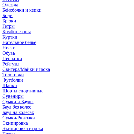
Одежда
Бейсболки и кепки
Боди
Брюки
Гетры
Комбинезоны
Куртки
Нательное белье
Носки
Обувь
Перчатки
Рейтузы
Свитера/Майки игрока
Толстовки
Футболки
Шапки
Шорты спортивные
Сувениры
Сумки и Баулы
Баул без колес
Баул на колесах
Сумки/Рюкзаки
Экипировка
Экипировка игрока
Краги