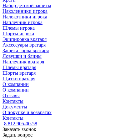
Набор детской защиты
Наколенники игрока
Налокотники игрока
Наплечник игрока
Шлемы игрока
Шорты игрока
Экипировка вратаря
Аксессуары вратаря
Защита горла вратаря
Ловушки и блины
Наплечник вратаря
Шлемы вратаря
Шорты вратаря
Щитки вратаря
О компании
О компании
Отзывы
Контакты
Документы
О покупке и возвратах
Контакты
8 812 905-00-58
Заказать звонок
Задать вопрос