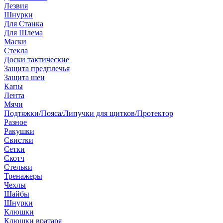
Лезвия
Шнурки
Для Станка
Для Шлема
Маски
Стекла
Доски тактические
Защита предплечья
Защита шеи
Капы
Лента
Мячи
Подтяжки/Пояса/Липучки для щитков/Протектор
Разное
Ракушки
Свистки
Сетки
Скотч
Стельки
Тренажеры
Чехлы
Шайбы
Шнурки
Клюшки
Клюшки вратаря