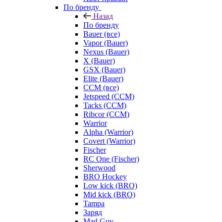
По бренду
Назад
По бренду
Bauer (все)
Vapor (Bauer)
Nexus (Bauer)
X (Bauer)
GSX (Bauer)
Elite (Bauer)
CCM (все)
Jetspeed (CCM)
Tacks (CCM)
Ribcor (CCM)
Warrior
Alpha (Warrior)
Covert (Warrior)
Fischer
RC One (Fischer)
Sherwood
BRO Hockey
Low kick (BRO)
Mid kick (BRO)
Tampa
Заряд
Mad Guy