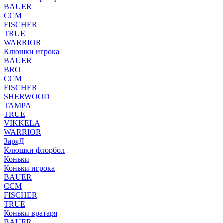
BAUER
CCM
FISCHER
TRUE
WARRIOR
Клюшки игрока
BAUER
BRO
CCM
FISCHER
SHERWOOD
TAMPA
TRUE
VIKKELA
WARRIOR
ЗаряД
Клюшки флорбол
Коньки
Коньки игрока
BAUER
CCM
FISCHER
TRUE
Коньки вратаря
BAUER