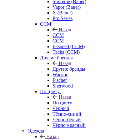
Supreme (Bauer)
Vapor (Bauer)
X (Bauer)
Pro Series
CCM
Назад
CCM
CCM
Jetspeed (CCM)
Tacks (CCM)
Другие бренды
Назад
Другие бренды
Warrior
Fischer
Sherwood
По цвету
Назад
По цвету
Чёрный
Тёмно-синий
Чёрно-белый
Чёрно-красный
Одежда
Назад