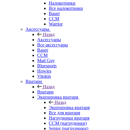
Налокотники
Все налокотники
Bauer
CCM
Warrior
Аксессуары
Назад
Аксессуары
Все аксессуары
Bauer
CCM
Mad Guy
Bluesports
Howies
Vitokin
Вратари
Назад
Вратари
Экипировка вратаря
Назад
Экипировка вратаря
Все для вратаря
Нагрудники вратаря
CCM (нагрудники)
Senior (нагрудники)