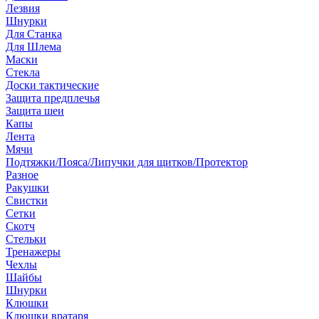
Лезвия
Шнурки
Для Станка
Для Шлема
Маски
Стекла
Доски тактические
Защита предплечья
Защита шеи
Капы
Лента
Мячи
Подтяжки/Пояса/Липучки для щитков/Протектор
Разное
Ракушки
Свистки
Сетки
Скотч
Стельки
Тренажеры
Чехлы
Шайбы
Шнурки
Клюшки
Клюшки вратаря