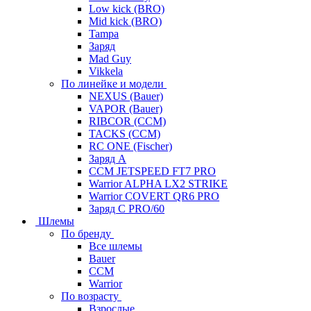
Low kick (BRO)
Mid kick (BRO)
Tampa
Заряд
Mad Guy
Vikkela
По линейке и модели
NEXUS (Bauer)
VAPOR (Bauer)
RIBCOR (CCM)
TACKS (CCM)
RC ONE (Fischer)
Заряд А
CCM JETSPEED FT7 PRO
Warrior ALPHA LX2 STRIKE
Warrior COVERT QR6 PRO
Заряд С PRO/60
Шлемы
По бренду
Все шлемы
Bauer
CCM
Warrior
По возрасту
Взрослые