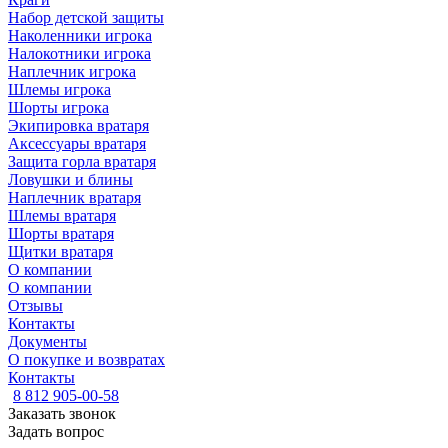
Набор детской защиты
Наколенники игрока
Налокотники игрока
Наплечник игрока
Шлемы игрока
Шорты игрока
Экипировка вратаря
Аксессуары вратаря
Защита горла вратаря
Ловушки и блины
Наплечник вратаря
Шлемы вратаря
Шорты вратаря
Щитки вратаря
О компании
О компании
Отзывы
Контакты
Документы
О покупке и возвратах
Контакты
8 812 905-00-58
Заказать звонок
Задать вопрос