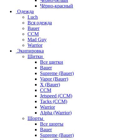
Чёрно-белый
Чёрно-красный
Одежда
Luch
Вся одежда
Bauer
CCM
Mad Guy
Warrior
Экипировка
Щитки
Все щитки
Bauer
Supreme (Bauer)
Vapor (Bauer)
X (Bauer)
CCM
Jetspeed (CCM)
Tacks (CCM)
Warrior
Alpha (Warrior)
Шорты
Все шорты
Bauer
Supreme (Bauer)