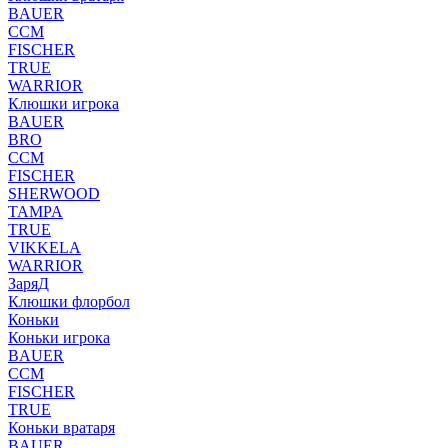
BAUER
CCM
FISCHER
TRUE
WARRIOR
Клюшки игрока
BAUER
BRO
CCM
FISCHER
SHERWOOD
TAMPA
TRUE
VIKKELA
WARRIOR
ЗаряД
Клюшки флорбол
Коньки
Коньки игрока
BAUER
CCM
FISCHER
TRUE
Коньки вратаря
BAUER