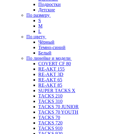
Подростки
Детские
По размеру
S
M
L
По цвету
Чёрный
Темно-синий
Белый
По линейке и модели
COVERT CF 80
RE-AKT 155
RE-AKT 3D
RE-AKT 65
RE-AKT 85
SUPER TACKS X
TACKS 210
TACKS 310
TACKS 70 JUNIOR
TACKS 70 YOUTH
TACKS 70
TACKS 720
TACKS 910
TACKS 920