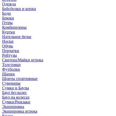
Одежда
Бейсболки и кепки
Боди
Брюки
Гетры
Комбинезоны
Куртки
Нательное белье
Носки
Обувь
Перчатки
Рейтузы
Свитера/Майки игрока
Толстовки
Футболки
Шапки
Шорты спортивные
Сувениры
Сумки и Баулы
Баул без колес
Баул на колесах
Сумки/Рюкзаки
Экипировка
Экипировка игрока
Краги