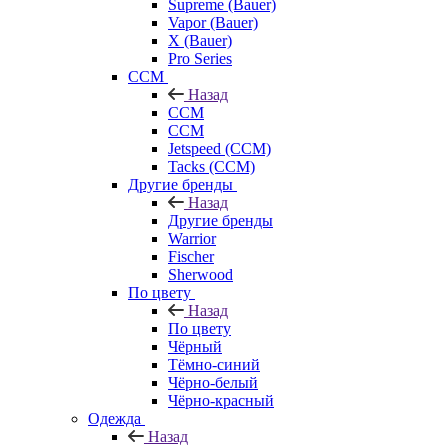
Supreme (Bauer)
Vapor (Bauer)
X (Bauer)
Pro Series
CCM
Назад
CCM
CCM
Jetspeed (CCM)
Tacks (CCM)
Другие бренды
Назад
Другие бренды
Warrior
Fischer
Sherwood
По цвету
Назад
По цвету
Чёрный
Тёмно-синий
Чёрно-белый
Чёрно-красный
Одежда
Назад