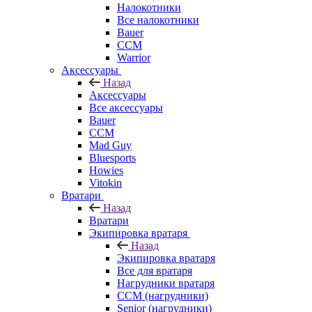
Налокотники
Все налокотники
Bauer
CCM
Warrior
Аксессуары
Назад
Аксессуары
Все аксессуары
Bauer
CCM
Mad Guy
Bluesports
Howies
Vitokin
Вратари
Назад
Вратари
Экипировка вратаря
Назад
Экипировка вратаря
Все для вратаря
Нагрудники вратаря
CCM (нагрудники)
Senior (нагрудники)