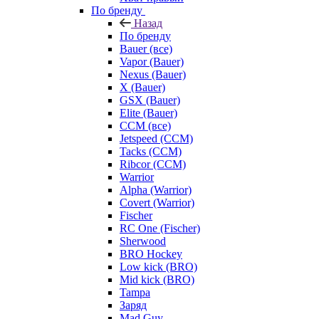
По бренду
Назад
По бренду
Bauer (все)
Vapor (Bauer)
Nexus (Bauer)
X (Bauer)
GSX (Bauer)
Elite (Bauer)
CCM (все)
Jetspeed (CCM)
Tacks (CCM)
Ribcor (CCM)
Warrior
Alpha (Warrior)
Covert (Warrior)
Fischer
RC One (Fischer)
Sherwood
BRO Hockey
Low kick (BRO)
Mid kick (BRO)
Tampa
Заряд
Mad Guy