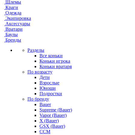
Шлемы
Краги
Одежда
Экипировка
Аксессуары
Вратари
Баулы
Бренды
Разделы
Все коньки
Коньки игрока
Коньки вратаря
По возрасту
Дети
Взрослые
Юноши
Подростки
По бренду
Bauer
Supreme (Bauer)
Vapor (Bauer)
X (Bauer)
GSX (Bauer)
CCM