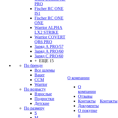
PRO
Fischer RC ONE
IS1
Fischer RC ONE
ONE
Warrior ALPHA
LX2 STRIKE
Warrior COVERT
QR6 PRO
Заряд А PRO/57
Заряд А PRO/60
Заряд С PRO/60
+ ЕЩЕ 15
По бренду
Все шлемы
Bauer
О компании
CCM
Warrior
О
По возрасту
компании
Взрослые
Отзывы
Подростки
Контакты
Контакты
Детские
Документы
По размеру
О покупке
S
и
M