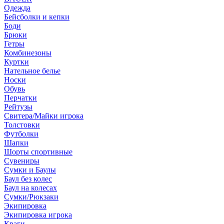
Одежда
Бейсболки и кепки
Боди
Брюки
Гетры
Комбинезоны
Куртки
Нательное белье
Носки
Обувь
Перчатки
Рейтузы
Свитера/Майки игрока
Толстовки
Футболки
Шапки
Шорты спортивные
Сувениры
Сумки и Баулы
Баул без колес
Баул на колесах
Сумки/Рюкзаки
Экипировка
Экипировка игрока
Краги