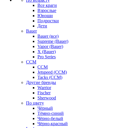
По возрасту
Все краги
Взрослые
Юноши
Подростки
Дети
Bauer
Bauer (все)
Supreme (Bauer)
Vapor (Bauer)
X (Bauer)
Pro Series
CCM
CCM
Jetspeed (CCM)
Tacks (CCM)
Другие бренды
Warrior
Fischer
Sherwood
По цвету
Чёрный
Тёмно-синий
Чёрно-белый
Чёрно-красный