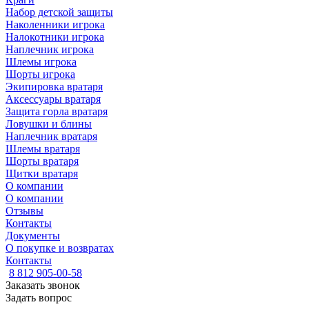
Набор детской защиты
Наколенники игрока
Налокотники игрока
Наплечник игрока
Шлемы игрока
Шорты игрока
Экипировка вратаря
Аксессуары вратаря
Защита горла вратаря
Ловушки и блины
Наплечник вратаря
Шлемы вратаря
Шорты вратаря
Щитки вратаря
О компании
О компании
Отзывы
Контакты
Документы
О покупке и возвратах
Контакты
8 812 905-00-58
Заказать звонок
Задать вопрос