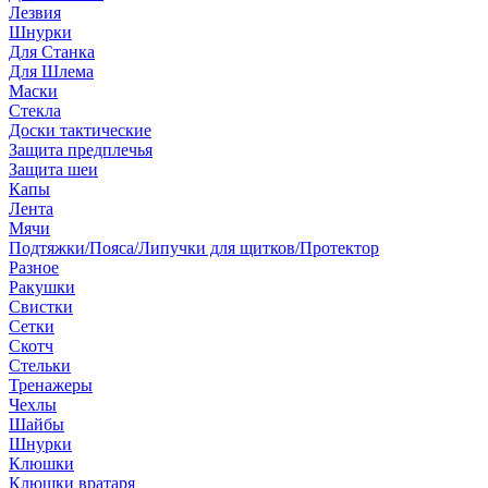
Лезвия
Шнурки
Для Станка
Для Шлема
Маски
Стекла
Доски тактические
Защита предплечья
Защита шеи
Капы
Лента
Мячи
Подтяжки/Пояса/Липучки для щитков/Протектор
Разное
Ракушки
Свистки
Сетки
Скотч
Стельки
Тренажеры
Чехлы
Шайбы
Шнурки
Клюшки
Клюшки вратаря