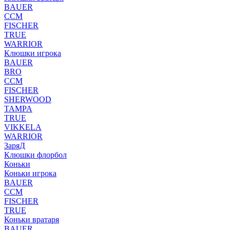
BAUER
CCM
FISCHER
TRUE
WARRIOR
Клюшки игрока
BAUER
BRO
CCM
FISCHER
SHERWOOD
TAMPA
TRUE
VIKKELA
WARRIOR
ЗаряД
Клюшки флорбол
Коньки
Коньки игрока
BAUER
CCM
FISCHER
TRUE
Коньки вратаря
BAUER