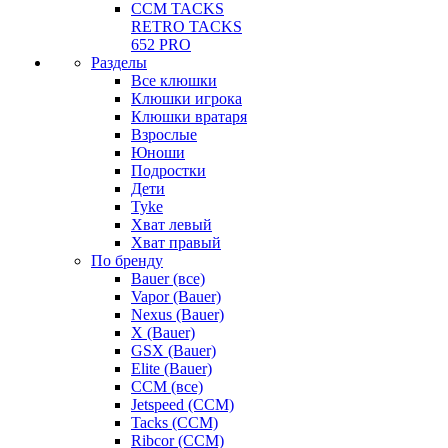
CCM TACKS
RETRO TACKS
652 PRO
Разделы
Все клюшки
Клюшки игрока
Клюшки вратаря
Взрослые
Юноши
Подростки
Дети
Tyke
Хват левый
Хват правый
По бренду
Bauer (все)
Vapor (Bauer)
Nexus (Bauer)
X (Bauer)
GSX (Bauer)
Elite (Bauer)
CCM (все)
Jetspeed (CCM)
Tacks (CCM)
Ribcor (CCM)