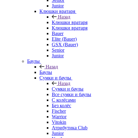
Senior
Junior
Клюшки вратаря
Назад
Клюшки вратаря
Клюшки вратаря
Bauer
Elite (Bauer)
GSX (Bauer)
Senior
Junior
Баулы
Назад
Баулы
Сумки и баулы
Назад
Сумки и баулы
Все сумки и баулы
С колёсами
Без колёс
Fischer
Warrior
Vitokin
Атрибутика Club
Junior