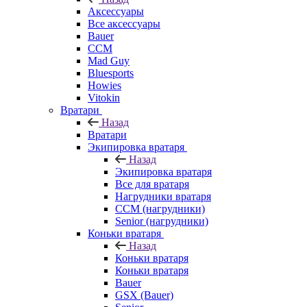
Аксессуары
Все аксессуары
Bauer
CCM
Mad Guy
Bluesports
Howies
Vitokin
Вратари
Назад
Вратари
Экипировка вратаря
Назад
Экипировка вратаря
Все для вратаря
Нагрудники вратаря
CCM (нагрудники)
Senior (нагрудники)
Коньки вратаря
Назад
Коньки вратаря
Коньки вратаря
Bauer
GSX (Bauer)