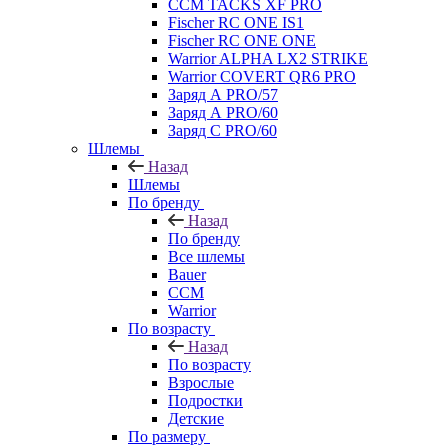
CCM TACKS XF PRO
Fischer RC ONE IS1
Fischer RC ONE ONE
Warrior ALPHA LX2 STRIKE
Warrior COVERT QR6 PRO
Заряд А PRO/57
Заряд А PRO/60
Заряд С PRO/60
Шлемы
Назад
Шлемы
По бренду
Назад
По бренду
Все шлемы
Bauer
CCM
Warrior
По возрасту
Назад
По возрасту
Взрослые
Подростки
Детские
По размеру