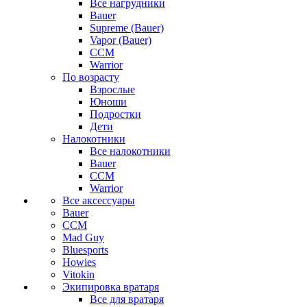
Все нагрудники
Bauer
Supreme (Bauer)
Vapor (Bauer)
CCM
Warrior
По возрасту
Взрослые
Юноши
Подростки
Дети
Налокотники
Все налокотники
Bauer
CCM
Warrior
Все аксессуары
Bauer
CCM
Mad Guy
Bluesports
Howies
Vitokin
Экипировка вратаря
Все для вратаря