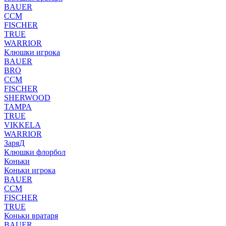
BAUER
CCM
FISCHER
TRUE
WARRIOR
Клюшки игрока
BAUER
BRO
CCM
FISCHER
SHERWOOD
TAMPA
TRUE
VIKKELA
WARRIOR
ЗаряД
Клюшки флорбол
Коньки
Коньки игрока
BAUER
CCM
FISCHER
TRUE
Коньки вратаря
BAUER