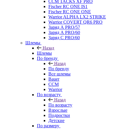
CCM TACKS XF PRO
Fischer RC ONE IS1
Fischer RC ONE ONE
Warrior ALPHA LX2 STRIKE
Warrior COVERT QR6 PRO
Заряд А PRO/57
Заряд А PRO/60
Заряд С PRO/60
Шлемы
Назад
Шлемы
По бренду
Назад
По бренду
Все шлемы
Bauer
CCM
Warrior
По возрасту
Назад
По возрасту
Взрослые
Подростки
Детские
По размеру