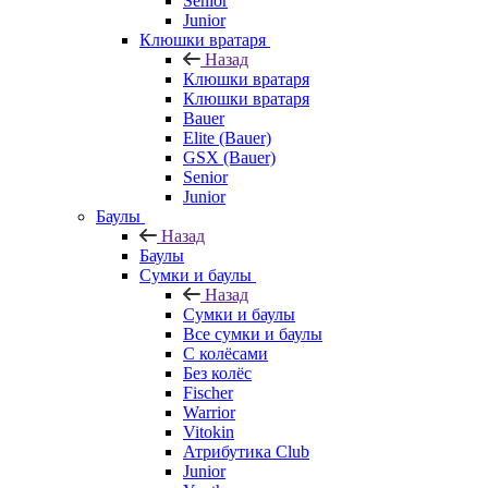
Senior
Junior
Клюшки вратаря
Назад
Клюшки вратаря
Клюшки вратаря
Bauer
Elite (Bauer)
GSX (Bauer)
Senior
Junior
Баулы
Назад
Баулы
Сумки и баулы
Назад
Сумки и баулы
Все сумки и баулы
С колёсами
Без колёс
Fischer
Warrior
Vitokin
Атрибутика Club
Junior