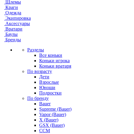
Шлемы
Краги
Одежда
Экипировка
Аксессуары
Вратари
Баулы
Бренды
Разделы
Все коньки
Коньки игрока
Коньки вратаря
По возрасту
Дети
Взрослые
Юноши
Подростки
По бренду
Bauer
Supreme (Bauer)
Vapor (Bauer)
X (Bauer)
GSX (Bauer)
CCM