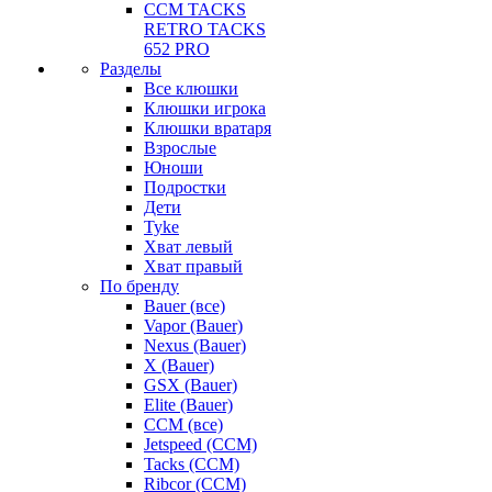
CCM TACKS
RETRO TACKS
652 PRO
Разделы
Все клюшки
Клюшки игрока
Клюшки вратаря
Взрослые
Юноши
Подростки
Дети
Tyke
Хват левый
Хват правый
По бренду
Bauer (все)
Vapor (Bauer)
Nexus (Bauer)
X (Bauer)
GSX (Bauer)
Elite (Bauer)
CCM (все)
Jetspeed (CCM)
Tacks (CCM)
Ribcor (CCM)