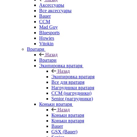
Аксессуары
Все аксессуары
Bauer
CCM
Mad Guy
Bluesports
Howies
Vitokin
Вратари
Назад
Вратари
Экипировка вратаря
Назад
Экипировка вратаря
Все для вратаря
Нагрудники вратаря
CCM (нагрудники)
Senior (нагрудники)
Коньки вратаря
Назад
Коньки вратаря
Коньки вратаря
Bauer
GSX (Bauer)