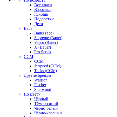
По возрасту
Все краги
Взрослые
Юноши
Подростки
Дети
Bauer
Bauer (все)
Supreme (Bauer)
Vapor (Bauer)
X (Bauer)
Pro Series
CCM
CCM
Jetspeed (CCM)
Tacks (CCM)
Другие бренды
Warrior
Fischer
Sherwood
По цвету
Чёрный
Тёмно-синий
Чёрно-белый
Чёрно-красный