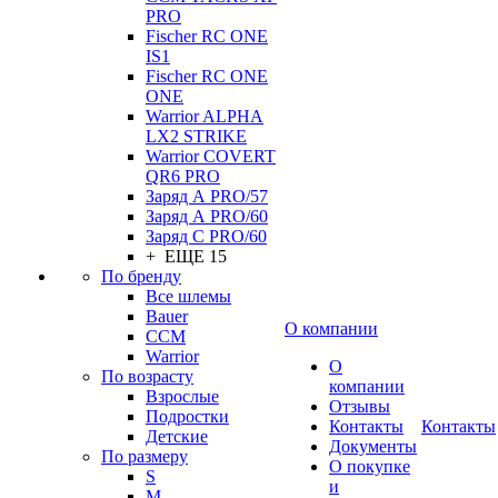
PRO
Fischer RC ONE
IS1
Fischer RC ONE
ONE
Warrior ALPHA
LX2 STRIKE
Warrior COVERT
QR6 PRO
Заряд А PRO/57
Заряд А PRO/60
Заряд С PRO/60
+ ЕЩЕ 15
По бренду
Все шлемы
Bauer
О компании
CCM
Warrior
О
По возрасту
компании
Взрослые
Отзывы
Подростки
Контакты
Контакты
Детские
Документы
По размеру
О покупке
S
и
M