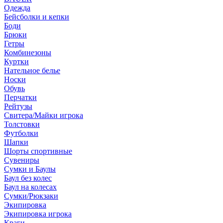
Одежда
Бейсболки и кепки
Боди
Брюки
Гетры
Комбинезоны
Куртки
Нательное белье
Носки
Обувь
Перчатки
Рейтузы
Свитера/Майки игрока
Толстовки
Футболки
Шапки
Шорты спортивные
Сувениры
Сумки и Баулы
Баул без колес
Баул на колесах
Сумки/Рюкзаки
Экипировка
Экипировка игрока
Краги