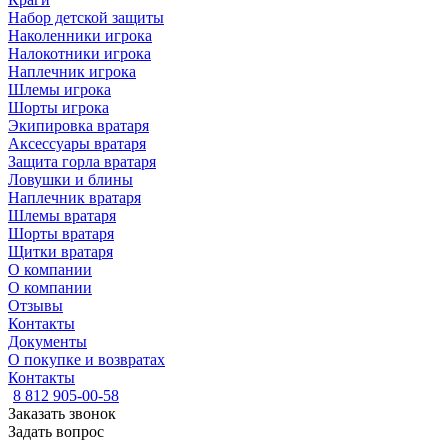
Набор детской защиты
Наколенники игрока
Налокотники игрока
Наплечник игрока
Шлемы игрока
Шорты игрока
Экипировка вратаря
Аксессуары вратаря
Защита горла вратаря
Ловушки и блины
Наплечник вратаря
Шлемы вратаря
Шорты вратаря
Щитки вратаря
О компании
О компании
Отзывы
Контакты
Документы
О покупке и возвратах
Контакты
8 812 905-00-58
Заказать звонок
Задать вопрос