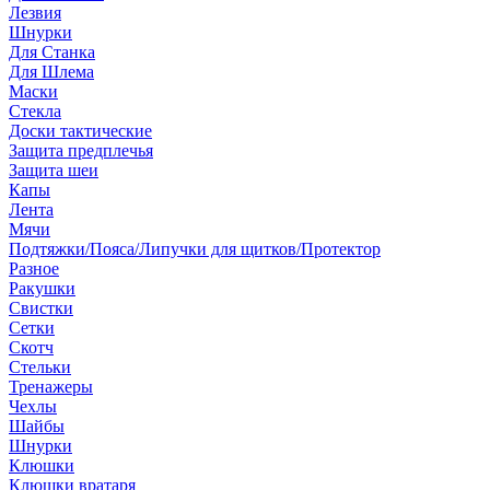
Лезвия
Шнурки
Для Станка
Для Шлема
Маски
Стекла
Доски тактические
Защита предплечья
Защита шеи
Капы
Лента
Мячи
Подтяжки/Пояса/Липучки для щитков/Протектор
Разное
Ракушки
Свистки
Сетки
Скотч
Стельки
Тренажеры
Чехлы
Шайбы
Шнурки
Клюшки
Клюшки вратаря