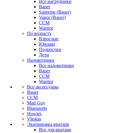
Все нагрудники
Bauer
Supreme (Bauer)
Vapor (Bauer)
CCM
Warrior
По возрасту
Взрослые
Юноши
Подростки
Дети
Налокотники
Все налокотники
Bauer
CCM
Warrior
Все аксессуары
Bauer
CCM
Mad Guy
Bluesports
Howies
Vitokin
Экипировка вратаря
Все для вратаря