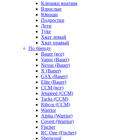
Клюшки вратаря
Взрослые
Юноши
Подростки
Дети
Tyke
Хват левый
Хват правый
По бренду
Bauer (все)
Vapor (Bauer)
Nexus (Bauer)
X (Bauer)
GSX (Bauer)
Elite (Bauer)
CCM (все)
Jetspeed (CCM)
Tacks (CCM)
Ribcor (CCM)
Warrior
Alpha (Warrior)
Covert (Warrior)
Fischer
RC One (Fischer)
Sherwood