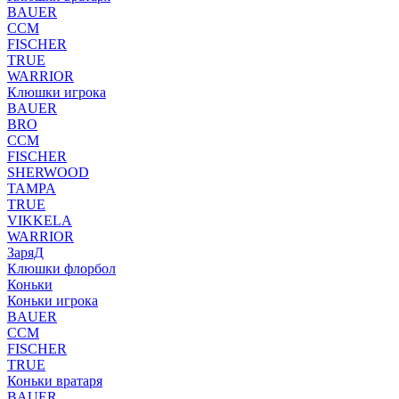
BAUER
CCM
FISCHER
TRUE
WARRIOR
Клюшки игрока
BAUER
BRO
CCM
FISCHER
SHERWOOD
TAMPA
TRUE
VIKKELA
WARRIOR
ЗаряД
Клюшки флорбол
Коньки
Коньки игрока
BAUER
CCM
FISCHER
TRUE
Коньки вратаря
BAUER