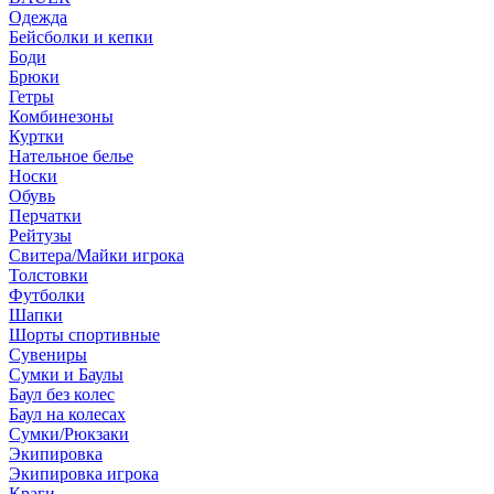
Одежда
Бейсболки и кепки
Боди
Брюки
Гетры
Комбинезоны
Куртки
Нательное белье
Носки
Обувь
Перчатки
Рейтузы
Свитера/Майки игрока
Толстовки
Футболки
Шапки
Шорты спортивные
Сувениры
Сумки и Баулы
Баул без колес
Баул на колесах
Сумки/Рюкзаки
Экипировка
Экипировка игрока
Краги