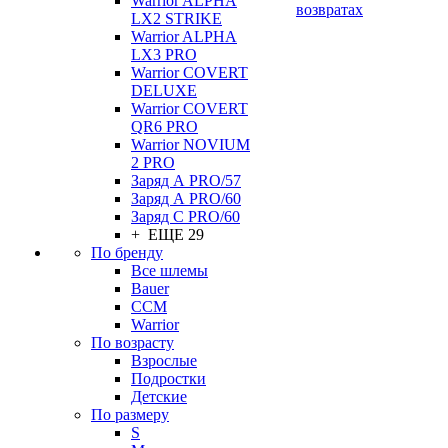
Warrior ALPHA
возвратах
LX2 STRIKE
Warrior ALPHA
LX3 PRO
Warrior COVERT
DELUXE
Warrior COVERT
QR6 PRO
Warrior NOVIUM
2 PRO
Заряд А PRO/57
Заряд А PRO/60
Заряд С PRO/60
+ ЕЩЕ 29
По бренду
Все шлемы
Bauer
CCM
Warrior
По возрасту
Взрослые
Подростки
Детские
По размеру
S