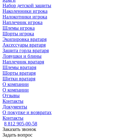
Набор детской защиты
Наколенники игрока
Налокотники игрока
Наплечник игрока
Шлемы игрока
Шорты игрока
Экипировка вратаря
Аксессуары вратаря
Защита горла вратаря
Ловушки и блины
Наплечник вратаря
Шлемы вратаря
Шорты вратаря
Щитки вратаря
О компании
О компании
Отзывы
Контакты
Документы
О покупке и возвратах
Контакты
8 812 905-00-58
Заказать звонок
Задать вопрос