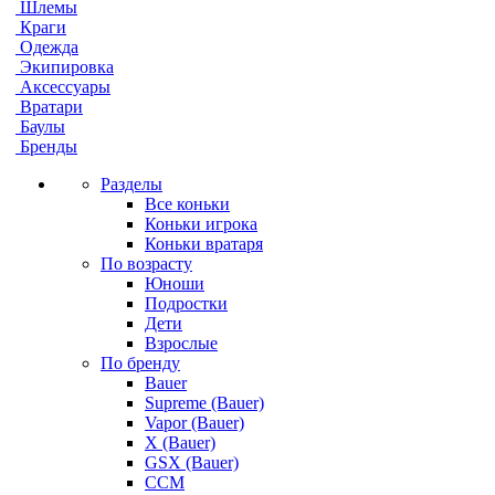
Шлемы
Краги
Одежда
Экипировка
Аксессуары
Вратари
Баулы
Бренды
Разделы
Все коньки
Коньки игрока
Коньки вратаря
По возрасту
Юноши
Подростки
Дети
Взрослые
По бренду
Bauer
Supreme (Bauer)
Vapor (Bauer)
X (Bauer)
GSX (Bauer)
CCM