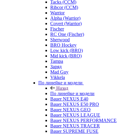
Tacks (CCM)
Ribcor (CCM)
Warrior
Alpha (Warrior)
Covert (Warrior)
Fischer
RC One (Fischer)
Sherwood
BRO Hockey
Low kick (BRO)
Mid kick (BRO)
Tampa
Заряд
Mad Guy
Vikkela
По линейке и модели
Назад
По линейке и модели
Bauer NEXUS E40
Bauer NEXUS E50 PRO
Bauer NEXUS GEO
Bauer NEXUS LEAGUE
Bauer NEXUS PERFORMANCE
Bauer NEXUS TRACER
Bauer SUPREME FUSE