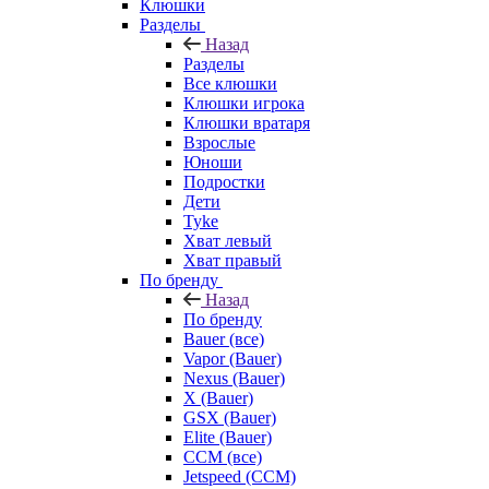
Клюшки
Разделы
Назад
Разделы
Все клюшки
Клюшки игрока
Клюшки вратаря
Взрослые
Юноши
Подростки
Дети
Tyke
Хват левый
Хват правый
По бренду
Назад
По бренду
Bauer (все)
Vapor (Bauer)
Nexus (Bauer)
X (Bauer)
GSX (Bauer)
Elite (Bauer)
CCM (все)
Jetspeed (CCM)