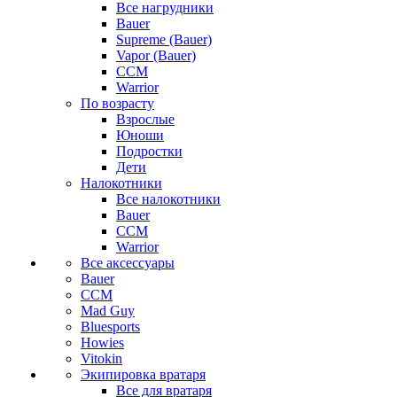
Все нагрудники
Bauer
Supreme (Bauer)
Vapor (Bauer)
CCM
Warrior
По возрасту
Взрослые
Юноши
Подростки
Дети
Налокотники
Все налокотники
Bauer
CCM
Warrior
Все аксессуары
Bauer
CCM
Mad Guy
Bluesports
Howies
Vitokin
Экипировка вратаря
Все для вратаря