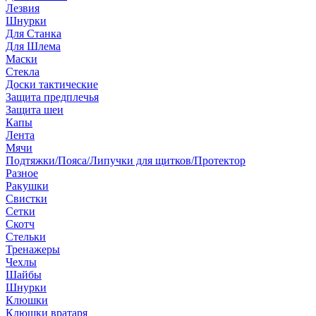
Лезвия
Шнурки
Для Станка
Для Шлема
Маски
Стекла
Доски тактические
Защита предплечья
Защита шеи
Капы
Лента
Мячи
Подтяжки/Пояса/Липучки для щитков/Протектор
Разное
Ракушки
Свистки
Сетки
Скотч
Стельки
Тренажеры
Чехлы
Шайбы
Шнурки
Клюшки
Клюшки вратаря