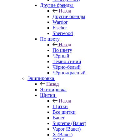
Другие бренды
Назад
Другие бренды
Warrior
Fischer
Sherwood
По цвету
Назад
По цвету
Чёрный
Тёмно-синий
Чёрно-белый
Чёрно-красный
Экипировка
Назад
Экипировка
Щитки
Назад
Щитки
Все щитки
Bauer
Supreme (Bauer)
Vapor (Bauer)
X (Bauer)