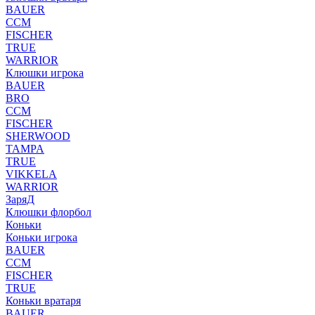
BAUER
CCM
FISCHER
TRUE
WARRIOR
Клюшки игрока
BAUER
BRO
CCM
FISCHER
SHERWOOD
TAMPA
TRUE
VIKKELA
WARRIOR
ЗаряД
Клюшки флорбол
Коньки
Коньки игрока
BAUER
CCM
FISCHER
TRUE
Коньки вратаря
BAUER