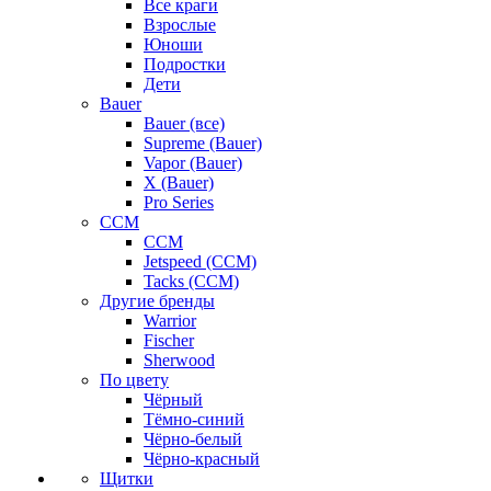
Все краги
Взрослые
Юноши
Подростки
Дети
Bauer
Bauer (все)
Supreme (Bauer)
Vapor (Bauer)
X (Bauer)
Pro Series
CCM
CCM
Jetspeed (CCM)
Tacks (CCM)
Другие бренды
Warrior
Fischer
Sherwood
По цвету
Чёрный
Тёмно-синий
Чёрно-белый
Чёрно-красный
Щитки