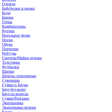
Одежда
Бейсболки и кепки
Боди
Брюки
Гетры
Комбинезоны
Куртки
Нательное белье
Носки
Обувь
Перчатки
Рейтузы
Свитера/Майки игрока
Толстовки
Футболки
Шапки
Шорты спортивные
Сувениры
Сумки и Баулы
Баул без колес
Баул на колесах
Сумки/Рюкзаки
Экипировка
Экипировка игрока
Краги