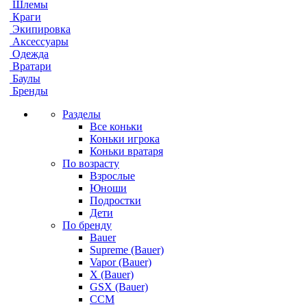
Шлемы
Краги
Экипировка
Аксессуары
Одежда
Вратари
Баулы
Бренды
Разделы
Все коньки
Коньки игрока
Коньки вратаря
По возрасту
Взрослые
Юноши
Подростки
Дети
По бренду
Bauer
Supreme (Bauer)
Vapor (Bauer)
X (Bauer)
GSX (Bauer)
CCM