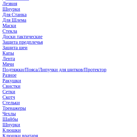
Лезвия
Шнурки
Для Станка
Для Шлема
Маски
Стекла
Доски тактические
Защита предплечья
Защита шеи
Капы
Лента
Мячи
Подтяжки/Пояса/Липучки для щитков/Протектор
Разное
Ракушки
Свистки
Сетки
Скотч
Стельки
Тренажеры
Чехлы
Шайбы
Шнурки
Клюшки
Клюшки вратаря