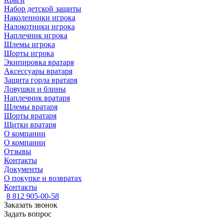
Набор детской защиты
Наколенники игрока
Налокотники игрока
Наплечник игрока
Шлемы игрока
Шорты игрока
Экипировка вратаря
Аксессуары вратаря
Защита горла вратаря
Ловушки и блины
Наплечник вратаря
Шлемы вратаря
Шорты вратаря
Щитки вратаря
О компании
О компании
Отзывы
Контакты
Документы
О покупке и возвратах
Контакты
8 812 905-00-58
Заказать звонок
Задать вопрос