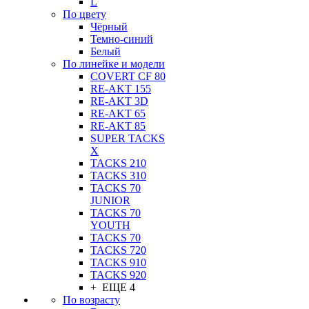
L
По цвету
Чёрный
Темно-синий
Белый
По линейке и модели
COVERT CF 80
RE-AKT 155
RE-AKT 3D
RE-AKT 65
RE-AKT 85
SUPER TACKS
X
TACKS 210
TACKS 310
TACKS 70
JUNIOR
TACKS 70
YOUTH
TACKS 70
TACKS 720
TACKS 910
TACKS 920
+ ЕЩЕ 4
По возрасту