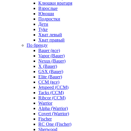
Клюшки вратаря
Взрослые
Юноши
Подростки
Дети
Tyke
Хват левый
Хват правый
По бренду
Bauer (все)
Vapor (Bauer)
Nexus (Bauer)
X (Bauer)
GSX (Bauer)
Elite (Bauer)
CCM (все)
Jetspeed (CCM)
Tacks (CCM)
Ribcor (CCM)
Warrior
Alpha (Warrior)
Covert (Warrior)
Fischer
RC One (Fischer)
Sherwood