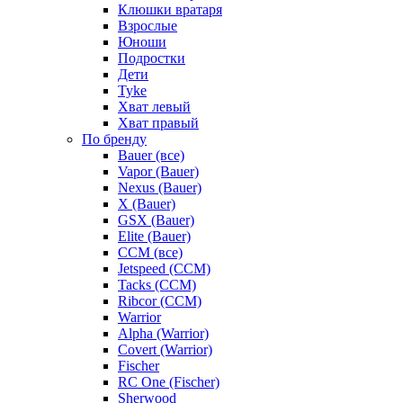
Клюшки вратаря
Взрослые
Юноши
Подростки
Дети
Tyke
Хват левый
Хват правый
По бренду
Bauer (все)
Vapor (Bauer)
Nexus (Bauer)
X (Bauer)
GSX (Bauer)
Elite (Bauer)
CCM (все)
Jetspeed (CCM)
Tacks (CCM)
Ribcor (CCM)
Warrior
Alpha (Warrior)
Covert (Warrior)
Fischer
RC One (Fischer)
Sherwood