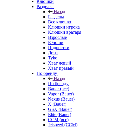
Клюшки
Разделы
Назад
Разделы
Все клюшки
Клюшки игрока
Клюшки вратаря
Взрослые
Юноши
Подростки
Дети
Tyke
Хват левый
Хват правый
По бренду
Назад
По бренду
Bauer (все)
Vapor (Bauer)
Nexus (Bauer)
X (Bauer)
GSX (Bauer)
Elite (Bauer)
CCM (все)
Jetspeed (CCM)