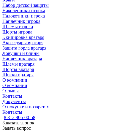
Набор детской защиты
Наколенники игрока
Налокотники игрока
Наплечник игрока
Шлемы игрока
Шорты игрока
Экипировка вратаря
Аксессуары вратаря
Защита горла вратаря
Ловушки и блины
Наплечник вратаря
Шлемы вратаря
Шорты вратаря
Щитки вратаря
О компании
О компании
Отзывы
Контакты
Документы
О покупке и возвратах
Контакты
8 812 905-00-58
Заказать звонок
Задать вопрос