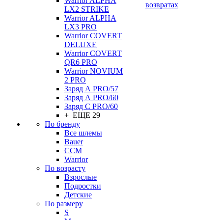
Warrior ALPHA
возвратах
LX2 STRIKE
Warrior ALPHA
LX3 PRO
Warrior COVERT
DELUXE
Warrior COVERT
QR6 PRO
Warrior NOVIUM
2 PRO
Заряд А PRO/57
Заряд А PRO/60
Заряд С PRO/60
+ ЕЩЕ 29
По бренду
Все шлемы
Bauer
CCM
Warrior
По возрасту
Взрослые
Подростки
Детские
По размеру
S