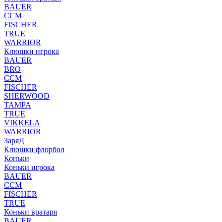
BAUER
CCM
FISCHER
TRUE
WARRIOR
Клюшки игрока
BAUER
BRO
CCM
FISCHER
SHERWOOD
TAMPA
TRUE
VIKKELA
WARRIOR
ЗаряД
Клюшки флорбол
Коньки
Коньки игрока
BAUER
CCM
FISCHER
TRUE
Коньки вратаря
BAUER