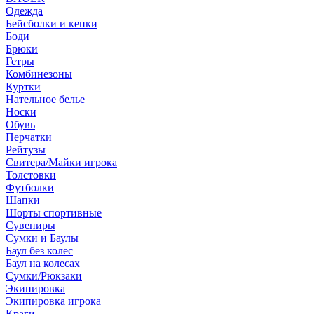
Одежда
Бейсболки и кепки
Боди
Брюки
Гетры
Комбинезоны
Куртки
Нательное белье
Носки
Обувь
Перчатки
Рейтузы
Свитера/Майки игрока
Толстовки
Футболки
Шапки
Шорты спортивные
Сувениры
Сумки и Баулы
Баул без колес
Баул на колесах
Сумки/Рюкзаки
Экипировка
Экипировка игрока
Краги