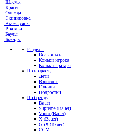
Шлемы
Краги
Одежда
Экипировка
Аксессуары
Вратари
Баулы
Бренды
Разделы
Все коньки
Коньки игрока
Коньки вратаря
По возрасту
Дети
Взрослые
Юноши
Подростки
По бренду
Bauer
Supreme (Bauer)
Vapor (Bauer)
X (Bauer)
GSX (Bauer)
CCM