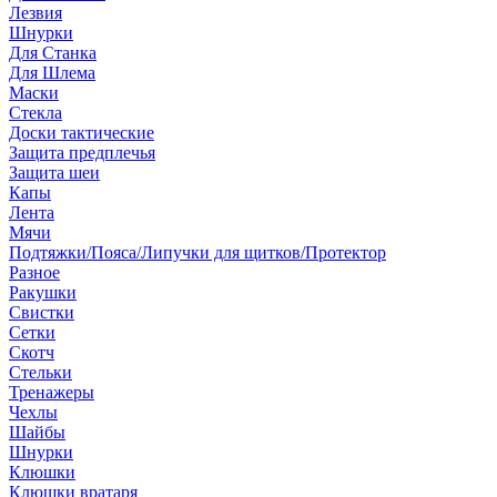
Лезвия
Шнурки
Для Станка
Для Шлема
Маски
Стекла
Доски тактические
Защита предплечья
Защита шеи
Капы
Лента
Мячи
Подтяжки/Пояса/Липучки для щитков/Протектор
Разное
Ракушки
Свистки
Сетки
Скотч
Стельки
Тренажеры
Чехлы
Шайбы
Шнурки
Клюшки
Клюшки вратаря