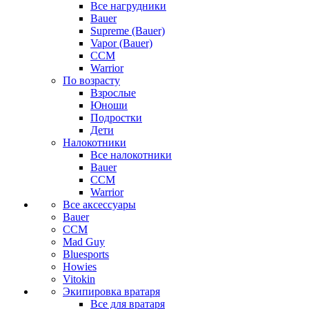
Все нагрудники
Bauer
Supreme (Bauer)
Vapor (Bauer)
CCM
Warrior
По возрасту
Взрослые
Юноши
Подростки
Дети
Налокотники
Все налокотники
Bauer
CCM
Warrior
Все аксессуары
Bauer
CCM
Mad Guy
Bluesports
Howies
Vitokin
Экипировка вратаря
Все для вратаря