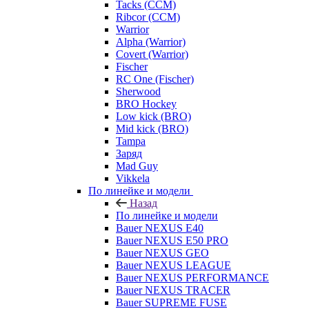
Tacks (CCM)
Ribcor (CCM)
Warrior
Alpha (Warrior)
Covert (Warrior)
Fischer
RC One (Fischer)
Sherwood
BRO Hockey
Low kick (BRO)
Mid kick (BRO)
Tampa
Заряд
Mad Guy
Vikkela
По линейке и модели
Назад
По линейке и модели
Bauer NEXUS E40
Bauer NEXUS E50 PRO
Bauer NEXUS GEO
Bauer NEXUS LEAGUE
Bauer NEXUS PERFORMANCE
Bauer NEXUS TRACER
Bauer SUPREME FUSE