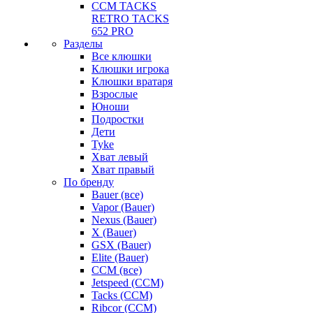
CCM TACKS
RETRO TACKS
652 PRO
Разделы
Все клюшки
Клюшки игрока
Клюшки вратаря
Взрослые
Юноши
Подростки
Дети
Tyke
Хват левый
Хват правый
По бренду
Bauer (все)
Vapor (Bauer)
Nexus (Bauer)
X (Bauer)
GSX (Bauer)
Elite (Bauer)
CCM (все)
Jetspeed (CCM)
Tacks (CCM)
Ribcor (CCM)