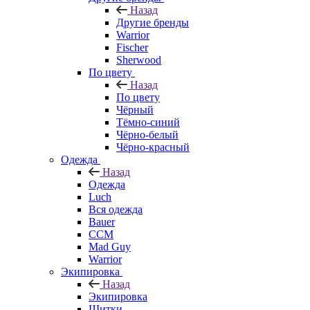
Назад
Другие бренды
Warrior
Fischer
Sherwood
По цвету
Назад
По цвету
Чёрный
Тёмно-синий
Чёрно-белый
Чёрно-красный
Одежда
Назад
Одежда
Luch
Вся одежда
Bauer
CCM
Mad Guy
Warrior
Экипировка
Назад
Экипировка
Щитки