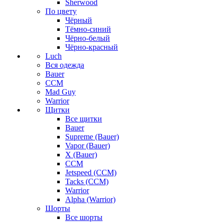
Sherwood
По цвету
Чёрный
Тёмно-синий
Чёрно-белый
Чёрно-красный
Luch
Вся одежда
Bauer
CCM
Mad Guy
Warrior
Щитки
Все щитки
Bauer
Supreme (Bauer)
Vapor (Bauer)
X (Bauer)
CCM
Jetspeed (CCM)
Tacks (CCM)
Warrior
Alpha (Warrior)
Шорты
Все шорты