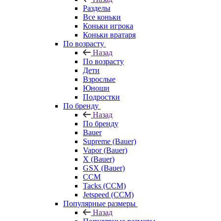
Разделы
Все коньки
Коньки игрока
Коньки вратаря
По возрасту
Назад
По возрасту
Дети
Взрослые
Юноши
Подростки
По бренду
Назад
По бренду
Bauer
Supreme (Bauer)
Vapor (Bauer)
X (Bauer)
GSX (Bauer)
CCM
Tacks (CCM)
Jetspeed (CCM)
Популярные размеры
Назад