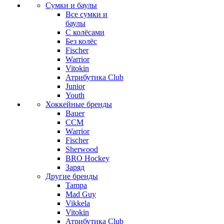
Сумки и баулы
Все сумки и
баулы
С колёсами
Без колёс
Fischer
Warrior
Vitokin
Атрибутика Club
Junior
Youth
Хоккейные бренды
Bauer
CCM
Warrior
Fischer
Sherwood
BRO Hockey
Заряд
Другие бренды
Tampa
Mad Guy
Vikkela
Vitokin
Атрибутика Club