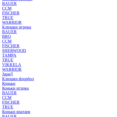
BAUER
CCM
FISCHER
TRUE
WARRIOR
Клюшки игрока
BAUER
BRO
CCM
FISCHER
SHERWOOD
TAMPA
TRUE
VIKKELA
WARRIOR
ЗаряД
Клюшки флорбол
Коньки
Коньки игрока
BAUER
CCM
FISCHER
TRUE
Коньки вратаря
BAUER