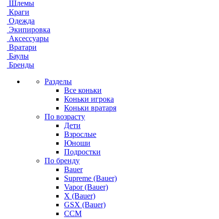
Шлемы
Краги
Одежда
Экипировка
Аксессуары
Вратари
Баулы
Бренды
Разделы
Все коньки
Коньки игрока
Коньки вратаря
По возрасту
Дети
Взрослые
Юноши
Подростки
По бренду
Bauer
Supreme (Bauer)
Vapor (Bauer)
X (Bauer)
GSX (Bauer)
CCM