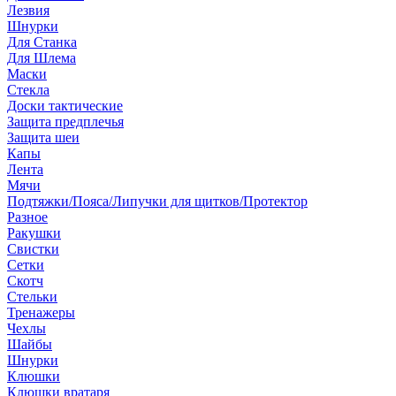
Лезвия
Шнурки
Для Станка
Для Шлема
Маски
Стекла
Доски тактические
Защита предплечья
Защита шеи
Капы
Лента
Мячи
Подтяжки/Пояса/Липучки для щитков/Протектор
Разное
Ракушки
Свистки
Сетки
Скотч
Стельки
Тренажеры
Чехлы
Шайбы
Шнурки
Клюшки
Клюшки вратаря