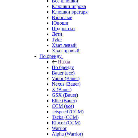
Все клюшки
Клюшки игрока
Клюшки вратаря
Взрослые
Юноши
Подростки
Дети
Tyke
Хват левый
Хват правый
По бренду
Назад
По бренду
Bauer (все)
Vapor (Bauer)
Nexus (Bauer)
X (Bauer)
GSX (Bauer)
Elite (Bauer)
CCM (все)
Jetspeed (CCM)
Tacks (CCM)
Ribcor (CCM)
Warrior
Alpha (Warrior)