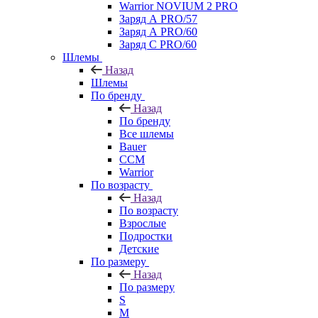
Warrior NOVIUM 2 PRO
Заряд А PRO/57
Заряд А PRO/60
Заряд С PRO/60
Шлемы
Назад
Шлемы
По бренду
Назад
По бренду
Все шлемы
Bauer
CCM
Warrior
По возрасту
Назад
По возрасту
Взрослые
Подростки
Детские
По размеру
Назад
По размеру
S
M