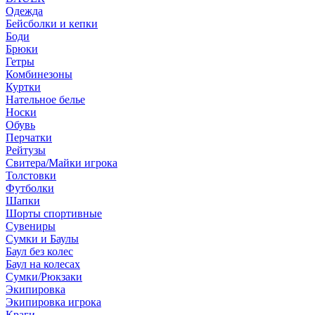
Одежда
Бейсболки и кепки
Боди
Брюки
Гетры
Комбинезоны
Куртки
Нательное белье
Носки
Обувь
Перчатки
Рейтузы
Свитера/Майки игрока
Толстовки
Футболки
Шапки
Шорты спортивные
Сувениры
Сумки и Баулы
Баул без колес
Баул на колесах
Сумки/Рюкзаки
Экипировка
Экипировка игрока
Краги