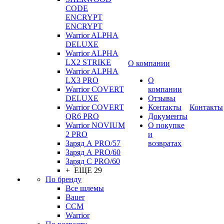
CODE
ENCRYPT
ENCRYPT
Warrior ALPHA
DELUXE
Warrior ALPHA
LX2 STRIKE
О компании
Warrior ALPHA
LX3 PRO
О
Warrior COVERT
компании
DELUXE
Отзывы
Warrior COVERT
Контакты
Контакты
QR6 PRO
Документы
Warrior NOVIUM
О покупке
2 PRO
и
Заряд А PRO/57
возвратах
Заряд А PRO/60
Заряд С PRO/60
+ ЕЩЕ 29
По бренду
Все шлемы
Bauer
CCM
Warrior