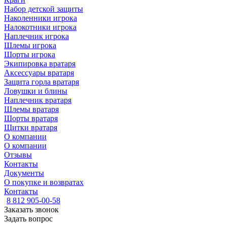
Набор детской защиты
Наколенники игрока
Налокотники игрока
Наплечник игрока
Шлемы игрока
Шорты игрока
Экипировка вратаря
Аксессуары вратаря
Защита горла вратаря
Ловушки и блины
Наплечник вратаря
Шлемы вратаря
Шорты вратаря
Щитки вратаря
О компании
О компании
Отзывы
Контакты
Документы
О покупке и возвратах
Контакты
8 812 905-00-58
Заказать звонок
Задать вопрос