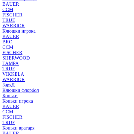
BAUER
CCM
FISCHER
TRUE
WARRIOR
Клюшки игрока
BAUER
BRO
CCM
FISCHER
SHERWOOD
TAMPA
TRUE
VIKKELA
WARRIOR
ЗаряД
Клюшки флорбол
Коньки
Коньки игрока
BAUER
CCM
FISCHER
TRUE
Коньки вратаря
BAUER