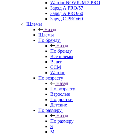
Warrior NOVIUM 2 PRO
Заряд А PRO/57
Заряд А PRO/60
Заряд С PRO/60
Шлемы
Назад
Шлемы
По бренду
Назад
По бренду
Все шлемы
Bauer
CCM
Warrior
По возрасту
Назад
По возрасту
Взрослые
Подростки
Детские
По размеру
Назад
По размеру
S
M