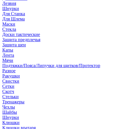
Лезвия
Шнурки
Для Станка
Для Шлема
Маски
Стекла
Доски тактические
Защита предплечья
Защита шеи
Капы
Лента
Мячи
Подтяжки/Пояса/Липучки для щитков/Протектор
Разное
Ракушки
Свистки
Сетки
Скотч
Стельки
Тренажеры
Чехлы
Шайбы
Шнурки
Клюшки
Клюшки вратаря