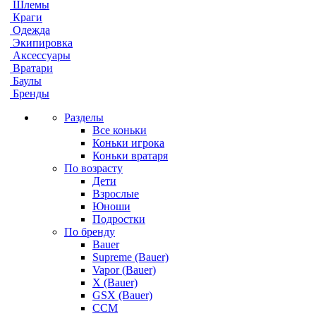
Шлемы
Краги
Одежда
Экипировка
Аксессуары
Вратари
Баулы
Бренды
Разделы
Все коньки
Коньки игрока
Коньки вратаря
По возрасту
Дети
Взрослые
Юноши
Подростки
По бренду
Bauer
Supreme (Bauer)
Vapor (Bauer)
X (Bauer)
GSX (Bauer)
CCM