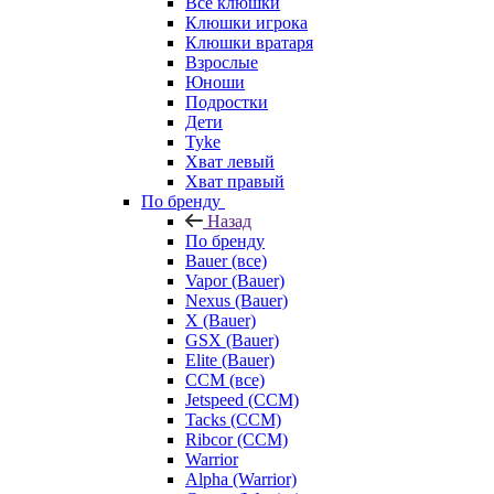
Все клюшки
Клюшки игрока
Клюшки вратаря
Взрослые
Юноши
Подростки
Дети
Tyke
Хват левый
Хват правый
По бренду
Назад
По бренду
Bauer (все)
Vapor (Bauer)
Nexus (Bauer)
X (Bauer)
GSX (Bauer)
Elite (Bauer)
CCM (все)
Jetspeed (CCM)
Tacks (CCM)
Ribcor (CCM)
Warrior
Alpha (Warrior)