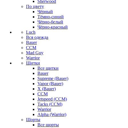
Sherwood
По цвету
Чёрный
Тёмно-синий
Чёрно-белый
Чёрно-красный
Luch
Вся одежда
Bauer
CCM
Mad Guy
Warrior
Щитки
Все щитки
Bauer
Supreme (Bauer)
Vapor (Bauer)
X (Bauer)
CCM
Jetspeed (CCM)
Tacks (CCM)
Warrior
Alpha (Warrior)
Шорты
Все шорты