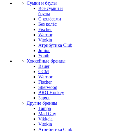
Сумки и баулы
Все сумки и
баулы
С колёсами
Без колёс
Fischer
Warrior
Vitokin
Атрибутика Club
Junior
Youth
Хоккейные бренды
Bauer
CCM
Warrior
Fischer
Sherwood
BRO Hockey
Заряд
Другие бренды
Tampa
Mad Guy
Vikkela
Vitokin
Атрибутика Club