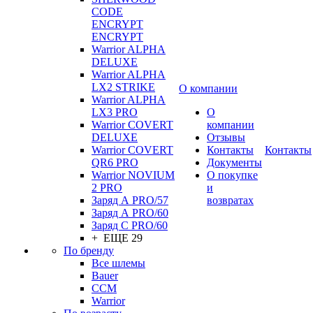
CODE
ENCRYPT
ENCRYPT
Warrior ALPHA
DELUXE
Warrior ALPHA
LX2 STRIKE
О компании
Warrior ALPHA
LX3 PRO
О
Warrior COVERT
компании
DELUXE
Отзывы
Warrior COVERT
Контакты
Контакты
QR6 PRO
Документы
Warrior NOVIUM
О покупке
2 PRO
и
Заряд А PRO/57
возвратах
Заряд А PRO/60
Заряд С PRO/60
+ ЕЩЕ 29
По бренду
Все шлемы
Bauer
CCM
Warrior