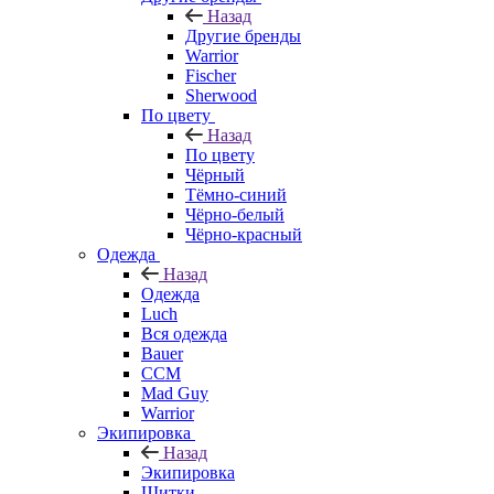
Назад
Другие бренды
Warrior
Fischer
Sherwood
По цвету
Назад
По цвету
Чёрный
Тёмно-синий
Чёрно-белый
Чёрно-красный
Одежда
Назад
Одежда
Luch
Вся одежда
Bauer
CCM
Mad Guy
Warrior
Экипировка
Назад
Экипировка
Щитки