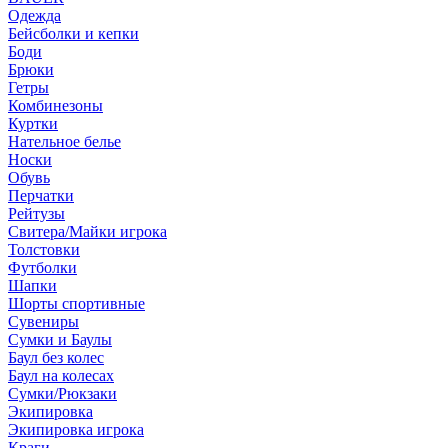
Одежда
Бейсболки и кепки
Боди
Брюки
Гетры
Комбинезоны
Куртки
Нательное белье
Носки
Обувь
Перчатки
Рейтузы
Свитера/Майки игрока
Толстовки
Футболки
Шапки
Шорты спортивные
Сувениры
Сумки и Баулы
Баул без колес
Баул на колесах
Сумки/Рюкзаки
Экипировка
Экипировка игрока
Краги