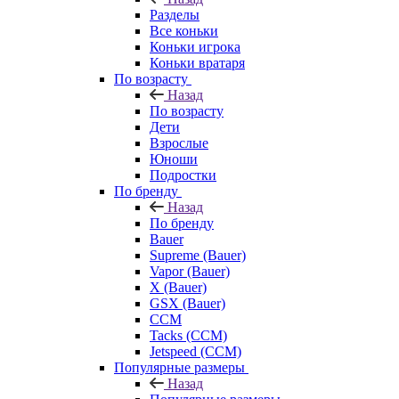
Разделы
Все коньки
Коньки игрока
Коньки вратаря
По возрасту
Назад
По возрасту
Дети
Взрослые
Юноши
Подростки
По бренду
Назад
По бренду
Bauer
Supreme (Bauer)
Vapor (Bauer)
X (Bauer)
GSX (Bauer)
CCM
Tacks (CCM)
Jetspeed (CCM)
Популярные размеры
Назад