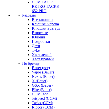
CCM TACKS
RETRO TACKS
652 PRO
Разделы
Все клюшки
Клюшки игрока
Клюшки вратаря
Взрослые
Юноши
Подростки
Дети
Tyke
Хват левый
Хват правый
По бренду
Bauer (все)
Vapor (Bauer)
Nexus (Bauer)
X (Bauer)
GSX (Bauer)
Elite (Bauer)
CCM (все)
Jetspeed (CCM)
Tacks (CCM)
Ribcor (CCM)