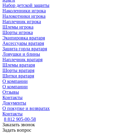
Набор детской защиты
Наколенники игрока
Налокотники игрока
Наплечник игрока
Шлемы игрока
Шорты игрока
Экипировка вратаря
Аксессуары вратаря
Защита горла вратаря
Ловушки и блины
Наплечник вратаря
Шлемы вратаря
Шорты вратаря
Щитки вратаря
О компании
О компании
Отзывы
Контакты
Документы
О покупке и возвратах
Контакты
8 812 905-00-58
Заказать звонок
Задать вопрос