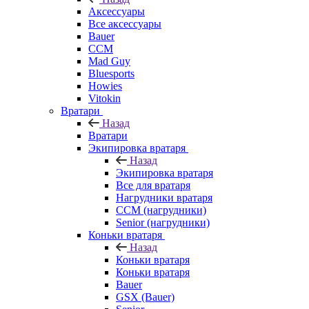
Аксессуары
Все аксессуары
Bauer
CCM
Mad Guy
Bluesports
Howies
Vitokin
Вратари
Назад
Вратари
Экипировка вратаря
Назад
Экипировка вратаря
Все для вратаря
Нагрудники вратаря
CCM (нагрудники)
Senior (нагрудники)
Коньки вратаря
Назад
Коньки вратаря
Коньки вратаря
Bauer
GSX (Bauer)