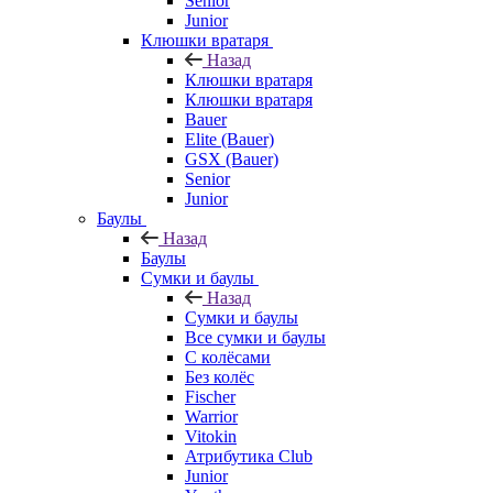
Senior
Junior
Клюшки вратаря
Назад
Клюшки вратаря
Клюшки вратаря
Bauer
Elite (Bauer)
GSX (Bauer)
Senior
Junior
Баулы
Назад
Баулы
Сумки и баулы
Назад
Сумки и баулы
Все сумки и баулы
С колёсами
Без колёс
Fischer
Warrior
Vitokin
Атрибутика Club
Junior