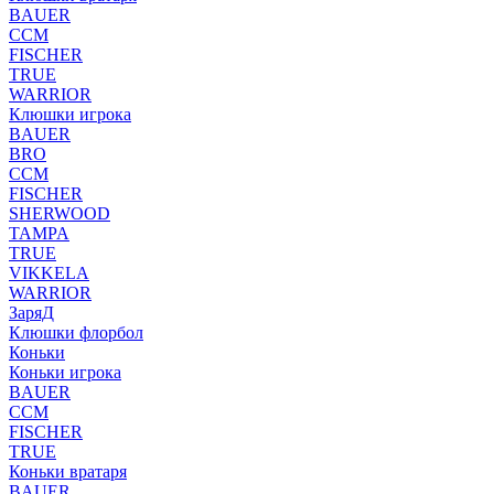
BAUER
CCM
FISCHER
TRUE
WARRIOR
Клюшки игрока
BAUER
BRO
CCM
FISCHER
SHERWOOD
TAMPA
TRUE
VIKKELA
WARRIOR
ЗаряД
Клюшки флорбол
Коньки
Коньки игрока
BAUER
CCM
FISCHER
TRUE
Коньки вратаря
BAUER