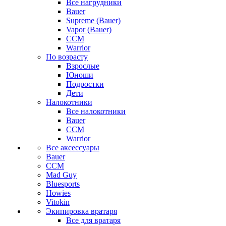
Все нагрудники
Bauer
Supreme (Bauer)
Vapor (Bauer)
CCM
Warrior
По возрасту
Взрослые
Юноши
Подростки
Дети
Налокотники
Все налокотники
Bauer
CCM
Warrior
Все аксессуары
Bauer
CCM
Mad Guy
Bluesports
Howies
Vitokin
Экипировка вратаря
Все для вратаря