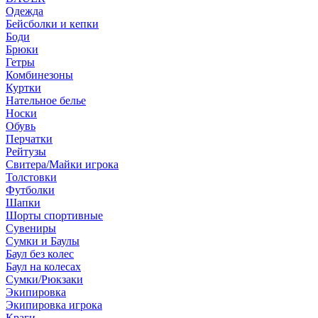
Одежда
Бейсболки и кепки
Боди
Брюки
Гетры
Комбинезоны
Куртки
Нательное белье
Носки
Обувь
Перчатки
Рейтузы
Свитера/Майки игрока
Толстовки
Футболки
Шапки
Шорты спортивные
Сувениры
Сумки и Баулы
Баул без колес
Баул на колесах
Сумки/Рюкзаки
Экипировка
Экипировка игрока
Краги