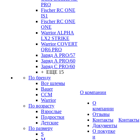
PRO
Fischer RC ONE
IS1
Fischer RC ONE
ONE
Warrior ALPHA
LX2 STRIKE
Warrior COVERT
QR6 PRO
Заряд А PRO/57
Заряд А PRO/60
Заряд С PRO/60
+ ЕЩЕ 15
По бренду
Все шлемы
Bauer
О компании
CCM
Warrior
О
По возрасту
компании
Взрослые
Отзывы
Подростки
Контакты
Контакты
Детские
Документы
По размеру
О покупке
S
и
M