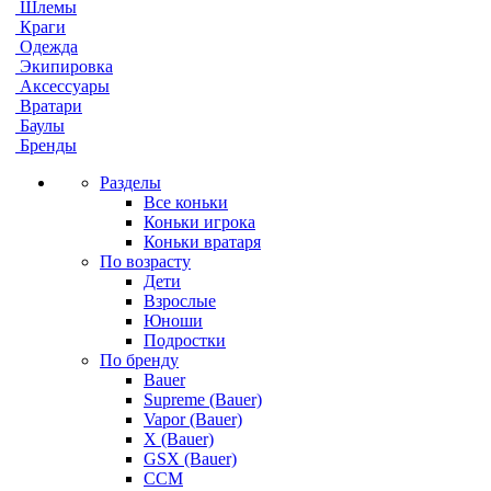
Шлемы
Краги
Одежда
Экипировка
Аксессуары
Вратари
Баулы
Бренды
Разделы
Все коньки
Коньки игрока
Коньки вратаря
По возрасту
Дети
Взрослые
Юноши
Подростки
По бренду
Bauer
Supreme (Bauer)
Vapor (Bauer)
X (Bauer)
GSX (Bauer)
CCM