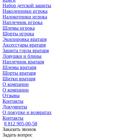
Набор детской защиты
Наколенники игрока
Налокотники игрока
Наплечник игрока
Шлемы игрока
Шорты игрока
Экипировка вратаря
Аксессуары вратаря
Защита горла вратаря
Ловушки и блины
Наплечник вратаря
Шлемы вратаря
Шорты вратаря
Щитки вратаря
О компании
О компании
Отзывы
Контакты
Документы
О покупке и возвратах
Контакты
8 812 905-00-58
Заказать звонок
Задать вопрос