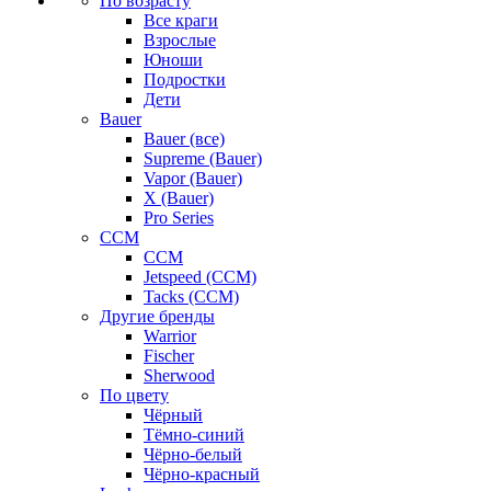
По возрасту
Все краги
Взрослые
Юноши
Подростки
Дети
Bauer
Bauer (все)
Supreme (Bauer)
Vapor (Bauer)
X (Bauer)
Pro Series
CCM
CCM
Jetspeed (CCM)
Tacks (CCM)
Другие бренды
Warrior
Fischer
Sherwood
По цвету
Чёрный
Тёмно-синий
Чёрно-белый
Чёрно-красный