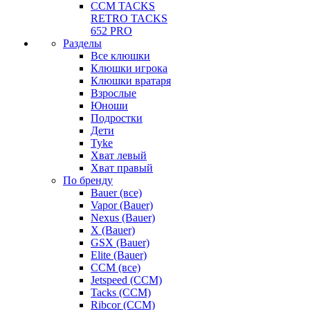
CCM TACKS
RETRO TACKS
652 PRO
Разделы
Все клюшки
Клюшки игрока
Клюшки вратаря
Взрослые
Юноши
Подростки
Дети
Tyke
Хват левый
Хват правый
По бренду
Bauer (все)
Vapor (Bauer)
Nexus (Bauer)
X (Bauer)
GSX (Bauer)
Elite (Bauer)
CCM (все)
Jetspeed (CCM)
Tacks (CCM)
Ribcor (CCM)