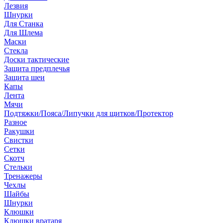
Лезвия
Шнурки
Для Станка
Для Шлема
Маски
Стекла
Доски тактические
Защита предплечья
Защита шеи
Капы
Лента
Мячи
Подтяжки/Пояса/Липучки для щитков/Протектор
Разное
Ракушки
Свистки
Сетки
Скотч
Стельки
Тренажеры
Чехлы
Шайбы
Шнурки
Клюшки
Клюшки вратаря