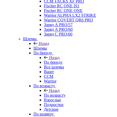
CCM TACKS XF PRO
Fischer RC ONE IS1
Fischer RC ONE ONE
Warrior ALPHA LX2 STRIKE
Warrior COVERT QR6 PRO
Заряд А PRO/57
Заряд А PRO/60
Заряд С PRO/60
Шлемы
Назад
Шлемы
По бренду
Назад
По бренду
Все шлемы
Bauer
CCM
Warrior
По возрасту
Назад
По возрасту
Взрослые
Подростки
Детские
По размеру