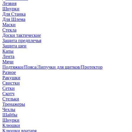
Лезвия
Шнурки
Для Станка
Для Шлема
Маски
Стекла
Доски тактические
Защита предплечья
Защита шеи
Капы
Лента
Мячи
Подтяжки/Пояса/Липучки для щитков/Протектор
Разное
Ракушки
Свистки
Сетки
Скотч
Стельки
Тренажеры
Чехлы
Шайбы
Шнурки
Клюшки
Клюшки вратаря