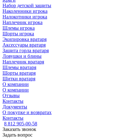
Набор детской защиты
Наколенники игрока
Налокотники игрока
Наплечник игрока
Шлемы игрока
Шорты игрока
Экипировка вратаря
Аксессуары вратаря
Защита горла вратаря
Ловушки и блины
Наплечник вратаря
Шлемы вратаря
Шорты вратаря
Щитки вратаря
О компании
О компании
Отзывы
Контакты
Документы
О покупке и возвратах
Контакты
8 812 905-00-58
Заказать звонок
Задать вопрос