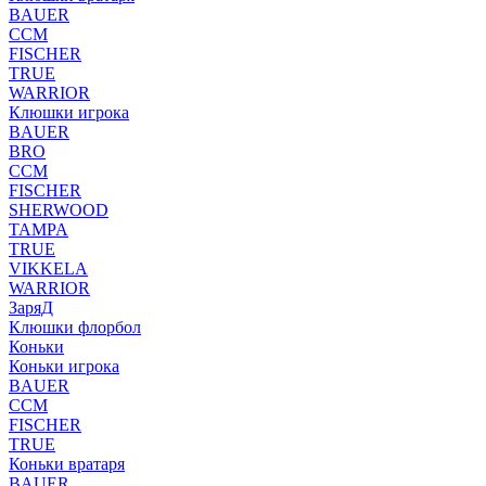
BAUER
CCM
FISCHER
TRUE
WARRIOR
Клюшки игрока
BAUER
BRO
CCM
FISCHER
SHERWOOD
TAMPA
TRUE
VIKKELA
WARRIOR
ЗаряД
Клюшки флорбол
Коньки
Коньки игрока
BAUER
CCM
FISCHER
TRUE
Коньки вратаря
BAUER