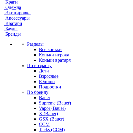
Краги
Одежда
Экипировка
Аксессуары
Вратари
Баулы
Бренды
Разделы
Все коньки
Коньки игрока
Коньки вратаря
По возрасту
Дети
Взрослые
Юноши
Подростки
По бренду
Bauer
Supreme (Bauer)
Vapor (Bauer)
X (Bauer)
GSX (Bauer)
CCM
Tacks (CCM)