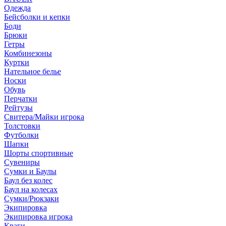
Одежда
Бейсболки и кепки
Боди
Брюки
Гетры
Комбинезоны
Куртки
Нательное белье
Носки
Обувь
Перчатки
Рейтузы
Свитера/Майки игрока
Толстовки
Футболки
Шапки
Шорты спортивные
Сувениры
Сумки и Баулы
Баул без колес
Баул на колесах
Сумки/Рюкзаки
Экипировка
Экипировка игрока
Краги