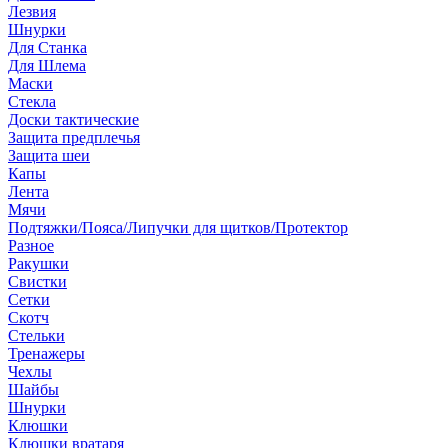
Лезвия
Шнурки
Для Станка
Для Шлема
Маски
Стекла
Доски тактические
Защита предплечья
Защита шеи
Капы
Лента
Мячи
Подтяжки/Пояса/Липучки для щитков/Протектор
Разное
Ракушки
Свистки
Сетки
Скотч
Стельки
Тренажеры
Чехлы
Шайбы
Шнурки
Клюшки
Клюшки вратаря