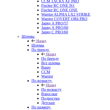
CCM TACKS XF PRO
Fischer RC ONE IS1
Fischer RC ONE ONE
Warrior ALPHA LX2 STRIKE
Warrior COVERT QR6 PRO
Заряд А PRO/57
Заряд А PRO/60
Заряд С PRO/60
Шлемы
Назад
Шлемы
По бренду
Назад
По бренду
Все шлемы
Bauer
CCM
Warrior
По возрасту
Назад
По возрасту
Взрослые
Подростки
Детские
По размеру