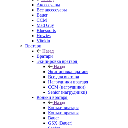
Аксессуары
Все аксессуары
Bauer
CCM
Mad Guy
Bluesports
Howies
Vitokin
Вратари
Назад
Вратари
Экипировка вратаря
Назад
Экипировка вратаря
Все для вратаря
Нагрудники вратаря
CCM (нагрудники)
Senior (нагрудники)
Коньки вратаря
Назад
Коньки вратаря
Коньки вратаря
Bauer
GSX (Bauer)