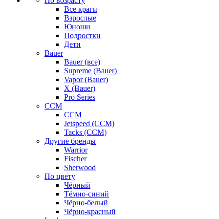
По возрасту
Все краги
Взрослые
Юноши
Подростки
Дети
Bauer
Bauer (все)
Supreme (Bauer)
Vapor (Bauer)
X (Bauer)
Pro Series
CCM
CCM
Jetspeed (CCM)
Tacks (CCM)
Другие бренды
Warrior
Fischer
Sherwood
По цвету
Чёрный
Тёмно-синий
Чёрно-белый
Чёрно-красный