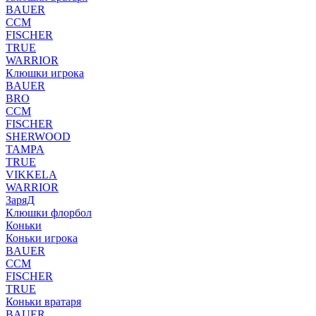
BAUER
CCM
FISCHER
TRUE
WARRIOR
Клюшки игрока
BAUER
BRO
CCM
FISCHER
SHERWOOD
TAMPA
TRUE
VIKKELA
WARRIOR
ЗаряД
Клюшки флорбол
Коньки
Коньки игрока
BAUER
CCM
FISCHER
TRUE
Коньки вратаря
BAUER