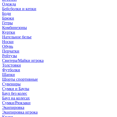
Одежда
Бейсболки и кепки
Боди
Брюки
Гетры
Комбинезоны
Куртки
Нательное белье
Носки
Обувь
Перчатки
Рейтузы
Свитера/Майки игрока
Толстовки
Футболки
Шапки
Шорты спортивные
Сувениры
Сумки и Баулы
Баул без колес
Баул на колесах
Сумки/Рюкзаки
Экипировка
Экипировка игрока
Краги