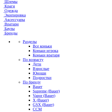
Шлемы
Краги
Одежда
Экипировка
Аксессуары
Вратари
Баулы
Бренды
Разделы
Все коньки
Коньки игрока
Коньки вратаря
По возрасту
Дети
Взрослые
Юноши
Подростки
По бренду
Bauer
Supreme (Bauer)
Vapor (Bauer)
X (Bauer)
GSX (Bauer)
CCM