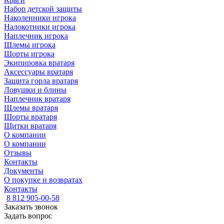
Набор детской защиты
Наколенники игрока
Налокотники игрока
Наплечник игрока
Шлемы игрока
Шорты игрока
Экипировка вратаря
Аксессуары вратаря
Защита горла вратаря
Ловушки и блины
Наплечник вратаря
Шлемы вратаря
Шорты вратаря
Щитки вратаря
О компании
О компании
Отзывы
Контакты
Документы
О покупке и возвратах
Контакты
8 812 905-00-58
Заказать звонок
Задать вопрос