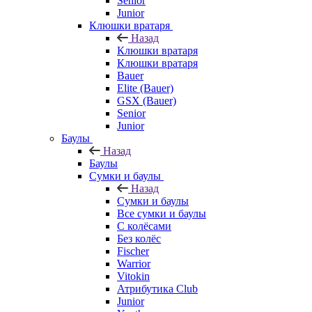
Senior
Junior
Клюшки вратаря
Назад
Клюшки вратаря
Клюшки вратаря
Bauer
Elite (Bauer)
GSX (Bauer)
Senior
Junior
Баулы
Назад
Баулы
Сумки и баулы
Назад
Сумки и баулы
Все сумки и баулы
С колёсами
Без колёс
Fischer
Warrior
Vitokin
Атрибутика Club
Junior