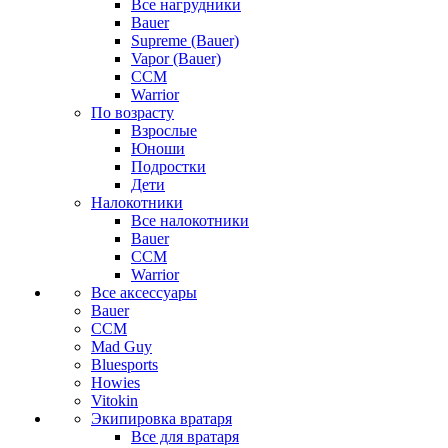
Все нагрудники
Bauer
Supreme (Bauer)
Vapor (Bauer)
CCM
Warrior
По возрасту
Взрослые
Юноши
Подростки
Дети
Налокотники
Все налокотники
Bauer
CCM
Warrior
Все аксессуары
Bauer
CCM
Mad Guy
Bluesports
Howies
Vitokin
Экипировка вратаря
Все для вратаря