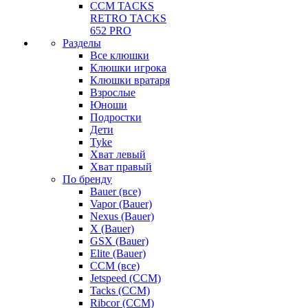
CCM TACKS
RETRO TACKS
652 PRO
Разделы
Все клюшки
Клюшки игрока
Клюшки вратаря
Взрослые
Юноши
Подростки
Дети
Tyke
Хват левый
Хват правый
По бренду
Bauer (все)
Vapor (Bauer)
Nexus (Bauer)
X (Bauer)
GSX (Bauer)
Elite (Bauer)
CCM (все)
Jetspeed (CCM)
Tacks (CCM)
Ribcor (CCM)