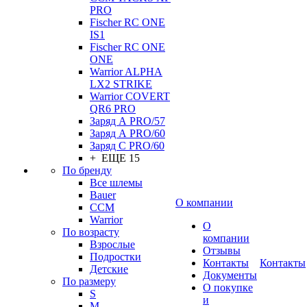
PRO
Fischer RC ONE
IS1
Fischer RC ONE
ONE
Warrior ALPHA
LX2 STRIKE
Warrior COVERT
QR6 PRO
Заряд А PRO/57
Заряд А PRO/60
Заряд С PRO/60
+ ЕЩЕ 15
По бренду
Все шлемы
Bauer
О компании
CCM
Warrior
О
По возрасту
компании
Взрослые
Отзывы
Подростки
Контакты
Контакты
Детские
Документы
По размеру
О покупке
S
и
M