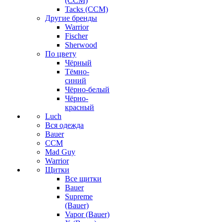
(CCM)
Tacks (CCM)
Другие бренды
Warrior
Fischer
Sherwood
По цвету
Чёрный
Тёмно-
синий
Чёрно-белый
Чёрно-
красный
Luch
Вся одежда
Bauer
CCM
Mad Guy
Warrior
Щитки
Все щитки
Bauer
Supreme
(Bauer)
Vapor (Bauer)