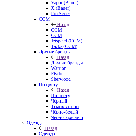
Vapor (Bauer)
X (Bauer)
Pro Series
CCM
Назад
CCM
CCM
Jetspeed (CCM)
Tacks (CCM)
Другие бренды
Назад
Другие бренды
Warrior
Fischer
Sherwood
По цвету
Назад
По цвету
Чёрный
Тёмно-синий
Чёрно-белый
Чёрно-красный
Одежда
Назад
Одежда