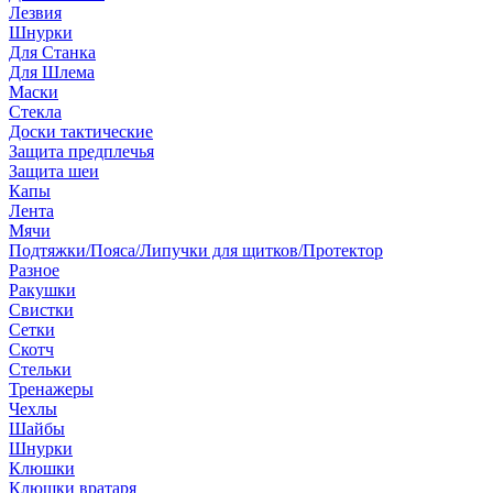
Лезвия
Шнурки
Для Станка
Для Шлема
Маски
Стекла
Доски тактические
Защита предплечья
Защита шеи
Капы
Лента
Мячи
Подтяжки/Пояса/Липучки для щитков/Протектор
Разное
Ракушки
Свистки
Сетки
Скотч
Стельки
Тренажеры
Чехлы
Шайбы
Шнурки
Клюшки
Клюшки вратаря