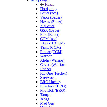
По бренду
Назад
По бренду
Bauer (все)
Vapor (Bauer)
Nexus (Bauer)
X (Bauer)
GSX (Bauer)
Elite (Bauer)
CCM (все)
Jetspeed (CCM)
Tacks (CCM)
Ribcor (CCM)
Warrior
Alpha (Warrior)
Covert (Warrior)
Fischer
RC One (Fischer)
Sherwood
BRO Hockey
Low kick (BRO)
Mid kick (BRO)
Tampa
Заряд
Mad Guy