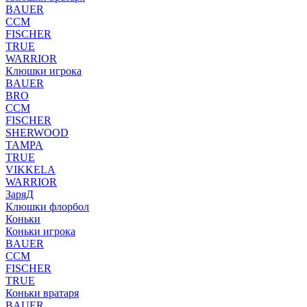
BAUER
CCM
FISCHER
TRUE
WARRIOR
Клюшки игрока
BAUER
BRO
CCM
FISCHER
SHERWOOD
TAMPA
TRUE
VIKKELA
WARRIOR
ЗаряД
Клюшки флорбол
Коньки
Коньки игрока
BAUER
CCM
FISCHER
TRUE
Коньки вратаря
BAUER