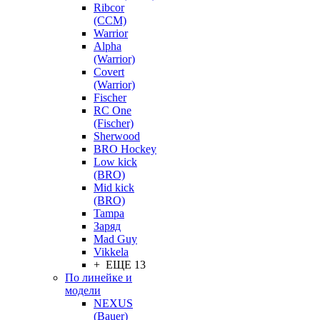
Ribcor
(CCM)
Warrior
Alpha
(Warrior)
Covert
(Warrior)
Fischer
RC One
(Fischer)
Sherwood
BRO Hockey
Low kick
(BRO)
Mid kick
(BRO)
Tampa
Заряд
Mad Guy
Vikkela
+ ЕЩЕ 13
По линейке и
модели
NEXUS
(Bauer)