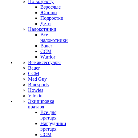
По возрасту
Взрослые
Юноши
Подростки
Дети
Налокотники
Все
налокотники
Bauer
CCM
Warrior
Все аксессуары
Bauer
CCM
Mad Guy
Bluesports
Howies
Vitokin
Экипировка
вратаря
Все для
вратаря
Нагрудники
вратаря
CCM