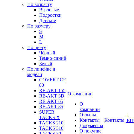
По возрасту
Взрослые
Подростки
Детские
По размеру
S
M
L
По цвету
Чёрный
Темно-синий
Белый
По линейке и
модели
COVERT CF
80
RE-AKT 155
О компании
RE-AKT 3D
RE-AKT 65
О
RE-AKT 85
компании
SUPER
Отзывы
+
TACKS X
Контакты
Контакты
ЕЩ
TACKS 210
Документы
TACKS 310
О покупке
TACKS 70