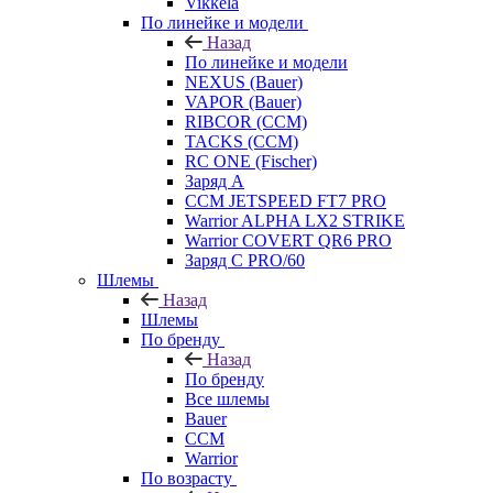
Vikkela
По линейке и модели
Назад
По линейке и модели
NEXUS (Bauer)
VAPOR (Bauer)
RIBCOR (CCM)
TACKS (CCM)
RC ONE (Fischer)
Заряд А
CCM JETSPEED FT7 PRO
Warrior ALPHA LX2 STRIKE
Warrior COVERT QR6 PRO
Заряд С PRO/60
Шлемы
Назад
Шлемы
По бренду
Назад
По бренду
Все шлемы
Bauer
CCM
Warrior
По возрасту