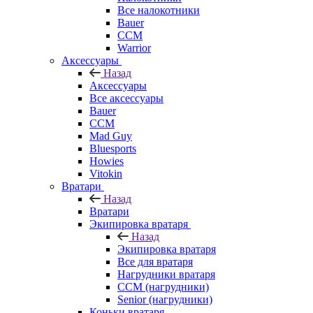
Все налокотники
Bauer
CCM
Warrior
Аксессуары
Назад
Аксессуары
Все аксессуары
Bauer
CCM
Mad Guy
Bluesports
Howies
Vitokin
Вратари
Назад
Вратари
Экипировка вратаря
Назад
Экипировка вратаря
Все для вратаря
Нагрудники вратаря
CCM (нагрудники)
Senior (нагрудники)
Коньки вратаря