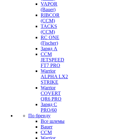
VAPOR
(Bauer)
RIBCOR
(CCM)
TACKS
(CCM)
RC ONE
(Fischer)
Заряд А
CCM
JETSPEED
FT7 PRO
Warrior
ALPHA LX2
STRIKE
Warrior
COVERT
QR6 PRO
Заряд С
PRO/60
По бренду
Все шлемы
Bauer
CCM
Warrior