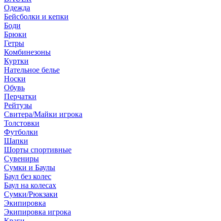
Одежда
Бейсболки и кепки
Боди
Брюки
Гетры
Комбинезоны
Куртки
Нательное белье
Носки
Обувь
Перчатки
Рейтузы
Свитера/Майки игрока
Толстовки
Футболки
Шапки
Шорты спортивные
Сувениры
Сумки и Баулы
Баул без колес
Баул на колесах
Сумки/Рюкзаки
Экипировка
Экипировка игрока
Краги