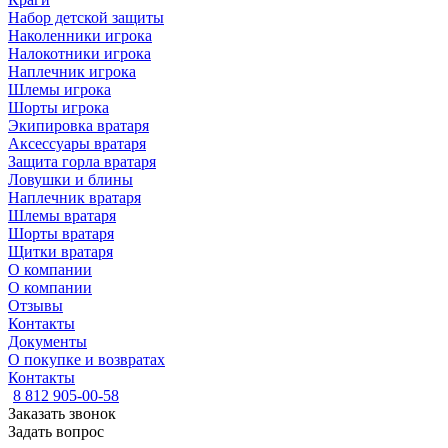
Набор детской защиты
Наколенники игрока
Налокотники игрока
Наплечник игрока
Шлемы игрока
Шорты игрока
Экипировка вратаря
Аксессуары вратаря
Защита горла вратаря
Ловушки и блины
Наплечник вратаря
Шлемы вратаря
Шорты вратаря
Щитки вратаря
О компании
О компании
Отзывы
Контакты
Документы
О покупке и возвратах
Контакты
8 812 905-00-58
Заказать звонок
Задать вопрос