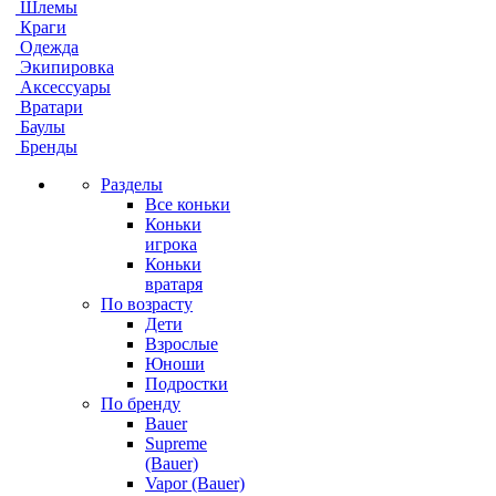
Шлемы
Краги
Одежда
Экипировка
Аксессуары
Вратари
Баулы
Бренды
Разделы
Все коньки
Коньки
игрока
Коньки
вратаря
По возрасту
Дети
Взрослые
Юноши
Подростки
По бренду
Bauer
Supreme
(Bauer)
Vapor (Bauer)