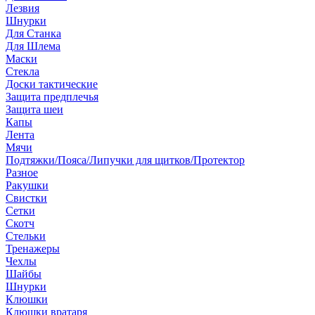
Лезвия
Шнурки
Для Станка
Для Шлема
Маски
Стекла
Доски тактические
Защита предплечья
Защита шеи
Капы
Лента
Мячи
Подтяжки/Пояса/Липучки для щитков/Протектор
Разное
Ракушки
Свистки
Сетки
Скотч
Стельки
Тренажеры
Чехлы
Шайбы
Шнурки
Клюшки
Клюшки вратаря