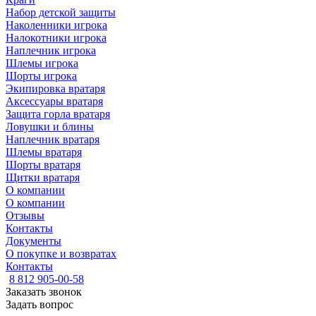
Набор детской защиты
Наколенники игрока
Налокотники игрока
Наплечник игрока
Шлемы игрока
Шорты игрока
Экипировка вратаря
Аксессуары вратаря
Защита горла вратаря
Ловушки и блины
Наплечник вратаря
Шлемы вратаря
Шорты вратаря
Щитки вратаря
О компании
О компании
Отзывы
Контакты
Документы
О покупке и возвратах
Контакты
8 812 905-00-58
Заказать звонок
Задать вопрос