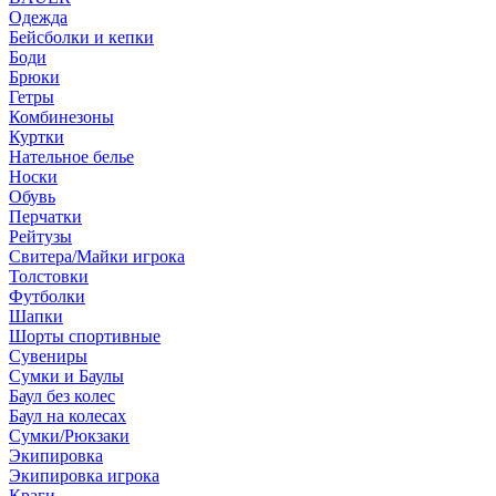
Одежда
Бейсболки и кепки
Боди
Брюки
Гетры
Комбинезоны
Куртки
Нательное белье
Носки
Обувь
Перчатки
Рейтузы
Свитера/Майки игрока
Толстовки
Футболки
Шапки
Шорты спортивные
Сувениры
Сумки и Баулы
Баул без колес
Баул на колесах
Сумки/Рюкзаки
Экипировка
Экипировка игрока
Краги