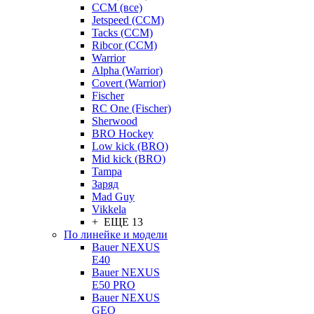
CCM (все)
Jetspeed (CCM)
Tacks (CCM)
Ribcor (CCM)
Warrior
Alpha (Warrior)
Covert (Warrior)
Fischer
RC One (Fischer)
Sherwood
BRO Hockey
Low kick (BRO)
Mid kick (BRO)
Tampa
Заряд
Mad Guy
Vikkela
+ ЕЩЕ 13
По линейке и модели
Bauer NEXUS
E40
Bauer NEXUS
E50 PRO
Bauer NEXUS
GEO