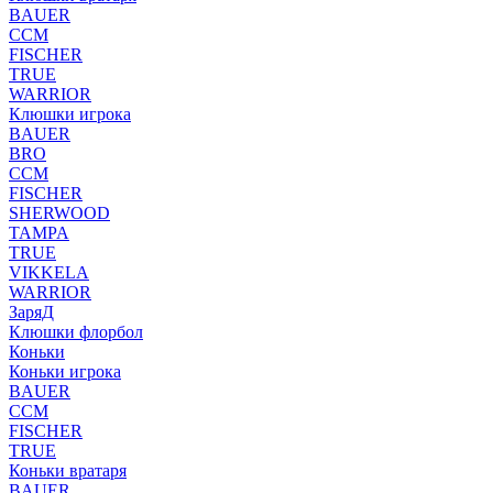
BAUER
CCM
FISCHER
TRUE
WARRIOR
Клюшки игрока
BAUER
BRO
CCM
FISCHER
SHERWOOD
TAMPA
TRUE
VIKKELA
WARRIOR
ЗаряД
Клюшки флорбол
Коньки
Коньки игрока
BAUER
CCM
FISCHER
TRUE
Коньки вратаря
BAUER