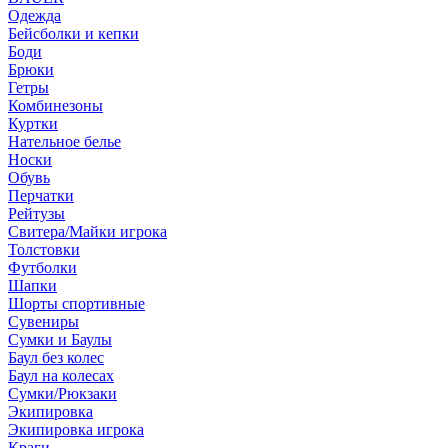
Одежда
Бейсболки и кепки
Боди
Брюки
Гетры
Комбинезоны
Куртки
Нательное белье
Носки
Обувь
Перчатки
Рейтузы
Свитера/Майки игрока
Толстовки
Футболки
Шапки
Шорты спортивные
Сувениры
Сумки и Баулы
Баул без колес
Баул на колесах
Сумки/Рюкзаки
Экипировка
Экипировка игрока
Краги