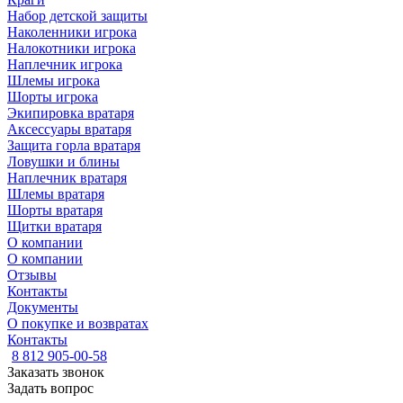
Набор детской защиты
Наколенники игрока
Налокотники игрока
Наплечник игрока
Шлемы игрока
Шорты игрока
Экипировка вратаря
Аксессуары вратаря
Защита горла вратаря
Ловушки и блины
Наплечник вратаря
Шлемы вратаря
Шорты вратаря
Щитки вратаря
О компании
О компании
Отзывы
Контакты
Документы
О покупке и возвратах
Контакты
8 812 905-00-58
Заказать звонок
Задать вопрос