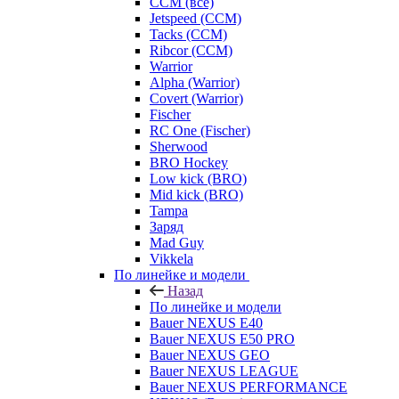
CCM (все)
Jetspeed (CCM)
Tacks (CCM)
Ribcor (CCM)
Warrior
Alpha (Warrior)
Covert (Warrior)
Fischer
RC One (Fischer)
Sherwood
BRO Hockey
Low kick (BRO)
Mid kick (BRO)
Tampa
Заряд
Mad Guy
Vikkela
По линейке и модели
Назад
По линейке и модели
Bauer NEXUS E40
Bauer NEXUS E50 PRO
Bauer NEXUS GEO
Bauer NEXUS LEAGUE
Bauer NEXUS PERFORMANCE