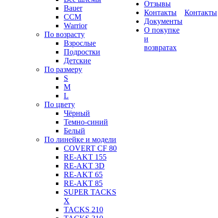
Отзывы
Bauer
Контакты
Контакты
CCM
Документы
Warrior
О покупке
По возрасту
и
Взрослые
возвратах
Подростки
Детские
По размеру
S
M
L
По цвету
Чёрный
Темно-синий
Белый
По линейке и модели
COVERT CF 80
RE-AKT 155
RE-AKT 3D
RE-AKT 65
RE-AKT 85
SUPER TACKS
X
TACKS 210