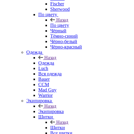
Fischer
Sherwood
По цвету
Назад
По цвету
Чёрный
Тёмно-синий
Чёрно-белый
Чёрно-красный
Одежда
Назад
Одежда
Luch
Вся одежда
Bauer
CCM
Mad Guy
Warrior
Экипировка
Назад
Экипировка
Щитки
Назад
Щитки
Все щитки