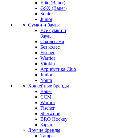
Elite (Bauer)
GSX (Bauer)
Senior
Junior
Сумки и баулы
Все сумки и
баулы
С колёсами
Без колёс
Fischer
Warrior
Vitokin
Атрибутика Club
Junior
Youth
Хоккейные бренды
Bauer
CCM
Warrior
Fischer
Sherwood
BRO Hockey
Заряд
Другие бренды
Tampa