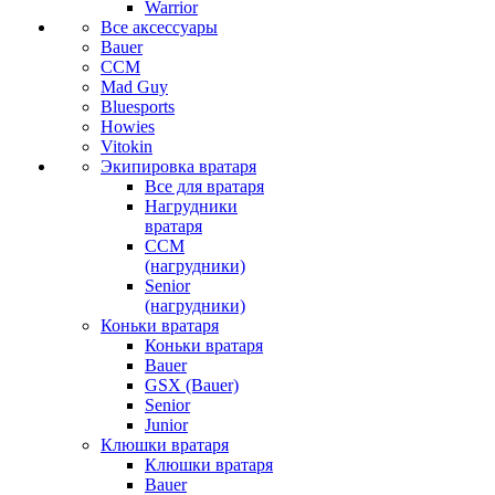
Warrior
Все аксессуары
Bauer
CCM
Mad Guy
Bluesports
Howies
Vitokin
Экипировка вратаря
Все для вратаря
Нагрудники
вратаря
CCM
(нагрудники)
Senior
(нагрудники)
Коньки вратаря
Коньки вратаря
Bauer
GSX (Bauer)
Senior
Junior
Клюшки вратаря
Клюшки вратаря
Bauer