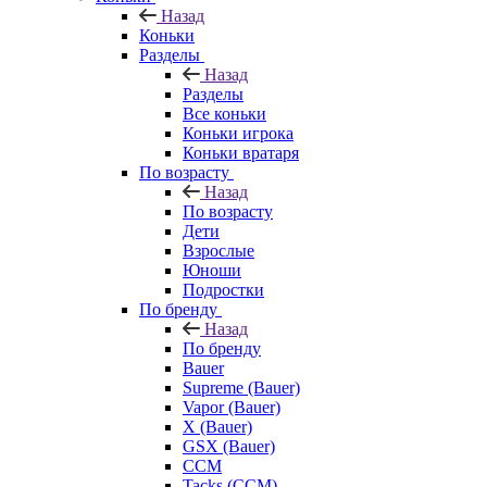
Назад
Коньки
Разделы
Назад
Разделы
Все коньки
Коньки игрока
Коньки вратаря
По возрасту
Назад
По возрасту
Дети
Взрослые
Юноши
Подростки
По бренду
Назад
По бренду
Bauer
Supreme (Bauer)
Vapor (Bauer)
X (Bauer)
GSX (Bauer)
CCM
Tacks (CCM)