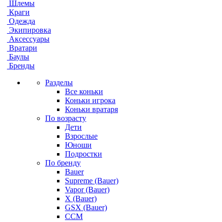
Шлемы
Краги
Одежда
Экипировка
Аксессуары
Вратари
Баулы
Бренды
Разделы
Все коньки
Коньки игрока
Коньки вратаря
По возрасту
Дети
Взрослые
Юноши
Подростки
По бренду
Bauer
Supreme (Bauer)
Vapor (Bauer)
X (Bauer)
GSX (Bauer)
CCM