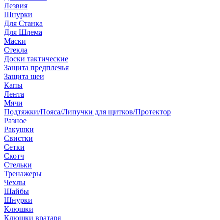
Лезвия
Шнурки
Для Станка
Для Шлема
Маски
Стекла
Доски тактические
Защита предплечья
Защита шеи
Капы
Лента
Мячи
Подтяжки/Пояса/Липучки для щитков/Протектор
Разное
Ракушки
Свистки
Сетки
Скотч
Стельки
Тренажеры
Чехлы
Шайбы
Шнурки
Клюшки
Клюшки вратаря