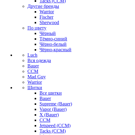
Tacks (CCM)
Другие бренды
Warrior
Fischer
Sherwood
По цвету
Чёрный
Тёмно-синий
Чёрно-белый
Чёрно-красный
Luch
Вся одежда
Bauer
CCM
Mad Guy
Warrior
Щитки
Все щитки
Bauer
Supreme (Bauer)
Vapor (Bauer)
X (Bauer)
CCM
Jetspeed (CCM)
Tacks (CCM)