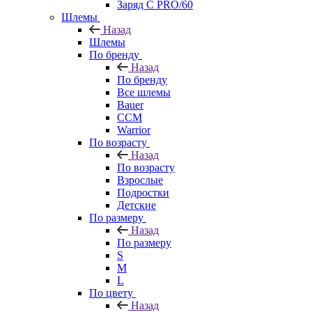
Заряд С PRO/60
Шлемы
Назад
Шлемы
По бренду
Назад
По бренду
Все шлемы
Bauer
CCM
Warrior
По возрасту
Назад
По возрасту
Взрослые
Подростки
Детские
По размеру
Назад
По размеру
S
M
L
По цвету
Назад