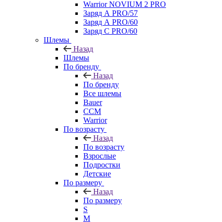
Warrior NOVIUM 2 PRO
Заряд А PRO/57
Заряд А PRO/60
Заряд С PRO/60
Шлемы
Назад
Шлемы
По бренду
Назад
По бренду
Все шлемы
Bauer
CCM
Warrior
По возрасту
Назад
По возрасту
Взрослые
Подростки
Детские
По размеру
Назад
По размеру
S
M