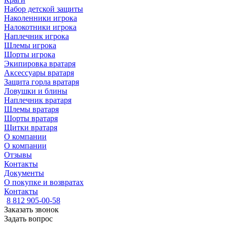
Набор детской защиты
Наколенники игрока
Налокотники игрока
Наплечник игрока
Шлемы игрока
Шорты игрока
Экипировка вратаря
Аксессуары вратаря
Защита горла вратаря
Ловушки и блины
Наплечник вратаря
Шлемы вратаря
Шорты вратаря
Щитки вратаря
О компании
О компании
Отзывы
Контакты
Документы
О покупке и возвратах
Контакты
8 812 905-00-58
Заказать звонок
Задать вопрос