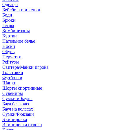
Одежда
Бейсболки и кепки
Боди
Брюки
Гетры
Комбинезоны
Куртки
Нательное белье
Носки
Обувь
Перчатки
Рейтузы
Свитера/Майки игрока
Толстовки
Футболки
Шапки
Шорты спортивные
Сувениры
Сумки и Баулы
Баул без колес
Баул на колесах
Сумки/Рюкзаки
Экипировка
Экипировка игрока
Краги