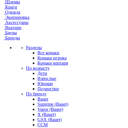
Шлемы
Краги
Одежда
Экипировка
Аксессуары
Вратари
Баулы
Бренды
Разделы
Все коньки
Коньки игрока
Коньки вратаря
По возрасту
Дети
Взрослые
Юноши
Подростки
По бренду
Bauer
Supreme (Bauer)
Vapor (Bauer)
X (Bauer)
GSX (Bauer)
CCM