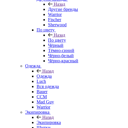
Назад
Другие бренды
Warrior
Fischer
Sherwood
По цвету
Назад
По цвету
Чёрный
Тёмно-синий
Чёрно-белый
Чёрно-красный
Одежда
Назад
Одежда
Luch
Вся одежда
Bauer
CCM
Mad Guy
Warrior
Экипировка
Назад
Экипировка
Щитки