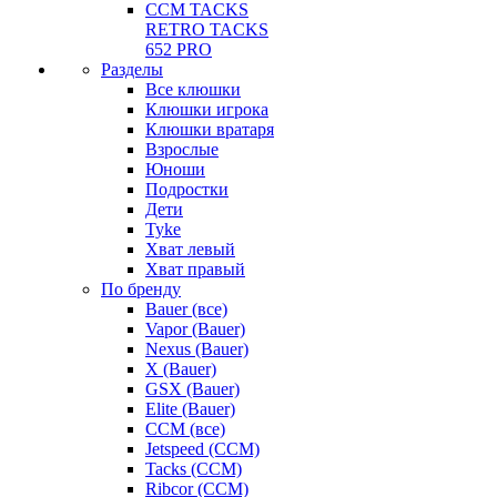
CCM TACKS
RETRO TACKS
652 PRO
Разделы
Все клюшки
Клюшки игрока
Клюшки вратаря
Взрослые
Юноши
Подростки
Дети
Tyke
Хват левый
Хват правый
По бренду
Bauer (все)
Vapor (Bauer)
Nexus (Bauer)
X (Bauer)
GSX (Bauer)
Elite (Bauer)
CCM (все)
Jetspeed (CCM)
Tacks (CCM)
Ribcor (CCM)