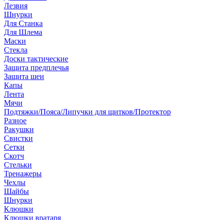
Лезвия
Шнурки
Для Станка
Для Шлема
Маски
Стекла
Доски тактические
Защита предплечья
Защита шеи
Капы
Лента
Мячи
Подтяжки/Пояса/Липучки для щитков/Протектор
Разное
Ракушки
Свистки
Сетки
Скотч
Стельки
Тренажеры
Чехлы
Шайбы
Шнурки
Клюшки
Клюшки вратаря