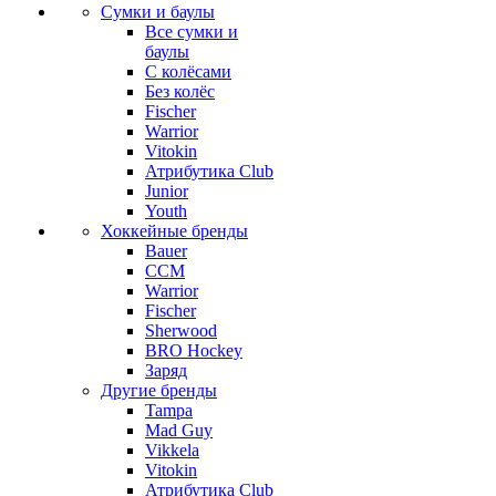
Сумки и баулы
Все сумки и
баулы
С колёсами
Без колёс
Fischer
Warrior
Vitokin
Атрибутика Club
Junior
Youth
Хоккейные бренды
Bauer
CCM
Warrior
Fischer
Sherwood
BRO Hockey
Заряд
Другие бренды
Tampa
Mad Guy
Vikkela
Vitokin
Атрибутика Club