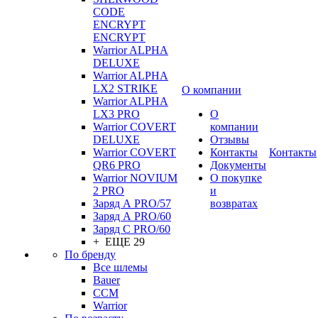
CODE
ENCRYPT
ENCRYPT
Warrior ALPHA
DELUXE
Warrior ALPHA
LX2 STRIKE
О компании
Warrior ALPHA
LX3 PRO
О
Warrior COVERT
компании
DELUXE
Отзывы
Warrior COVERT
Контакты
Контакты
QR6 PRO
Документы
Warrior NOVIUM
О покупке
2 PRO
и
Заряд А PRO/57
возвратах
Заряд А PRO/60
Заряд С PRO/60
+ ЕЩЕ 29
По бренду
Все шлемы
Bauer
CCM
Warrior