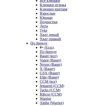
Все клюшки
Клюшки игрока
Клюшки вратаря
Взрослые
Юноши
Подростки
Дети
Tyke
Хват левый
Хват правый
По бренду
Назад
По бренду
Bauer (все)
Vapor (Bauer)
Nexus (Bauer)
X (Bauer)
GSX (Bauer)
Elite (Bauer)
CCM (все)
Jetspeed (CCM)
Tacks (CCM)
Ribcor (CCM)
Warrior
Alpha (Warrior)