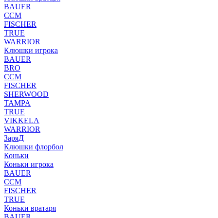
BAUER
CCM
FISCHER
TRUE
WARRIOR
Клюшки игрока
BAUER
BRO
CCM
FISCHER
SHERWOOD
TAMPA
TRUE
VIKKELA
WARRIOR
ЗаряД
Клюшки флорбол
Коньки
Коньки игрока
BAUER
CCM
FISCHER
TRUE
Коньки вратаря
BAUER