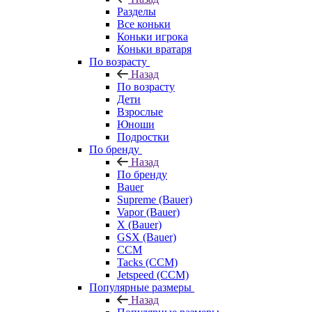
Разделы
Все коньки
Коньки игрока
Коньки вратаря
По возрасту
Назад
По возрасту
Дети
Взрослые
Юноши
Подростки
По бренду
Назад
По бренду
Bauer
Supreme (Bauer)
Vapor (Bauer)
X (Bauer)
GSX (Bauer)
CCM
Tacks (CCM)
Jetspeed (CCM)
Популярные размеры
Назад