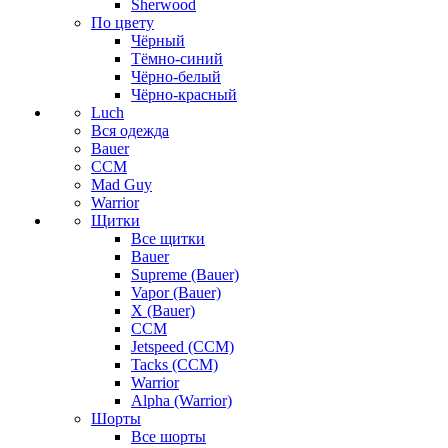
Sherwood
По цвету
Чёрный
Тёмно-синий
Чёрно-белый
Чёрно-красный
Luch
Вся одежда
Bauer
CCM
Mad Guy
Warrior
Щитки
Все щитки
Bauer
Supreme (Bauer)
Vapor (Bauer)
X (Bauer)
CCM
Jetspeed (CCM)
Tacks (CCM)
Warrior
Alpha (Warrior)
Шорты
Все шорты