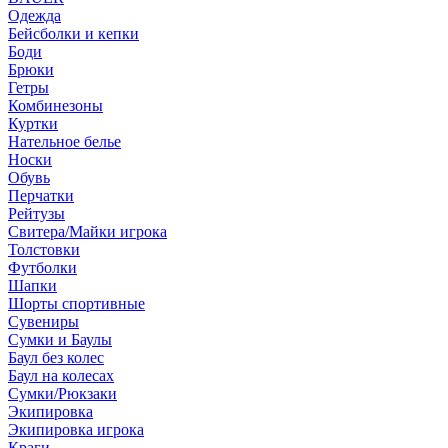
Одежда
Бейсболки и кепки
Боди
Брюки
Гетры
Комбинезоны
Куртки
Нательное белье
Носки
Обувь
Перчатки
Рейтузы
Свитера/Майки игрока
Толстовки
Футболки
Шапки
Шорты спортивные
Сувениры
Сумки и Баулы
Баул без колес
Баул на колесах
Сумки/Рюкзаки
Экипировка
Экипировка игрока
Краги