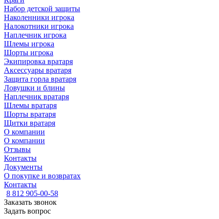
Набор детской защиты
Наколенники игрока
Налокотники игрока
Наплечник игрока
Шлемы игрока
Шорты игрока
Экипировка вратаря
Аксессуары вратаря
Защита горла вратаря
Ловушки и блины
Наплечник вратаря
Шлемы вратаря
Шорты вратаря
Щитки вратаря
О компании
О компании
Отзывы
Контакты
Документы
О покупке и возвратах
Контакты
8 812 905-00-58
Заказать звонок
Задать вопрос