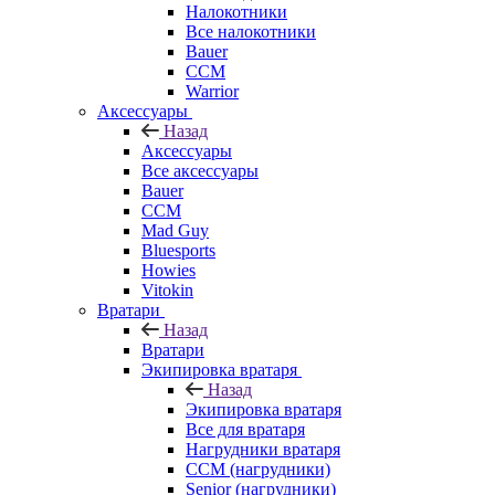
Налокотники
Все налокотники
Bauer
CCM
Warrior
Аксессуары
Назад
Аксессуары
Все аксессуары
Bauer
CCM
Mad Guy
Bluesports
Howies
Vitokin
Вратари
Назад
Вратари
Экипировка вратаря
Назад
Экипировка вратаря
Все для вратаря
Нагрудники вратаря
CCM (нагрудники)
Senior (нагрудники)