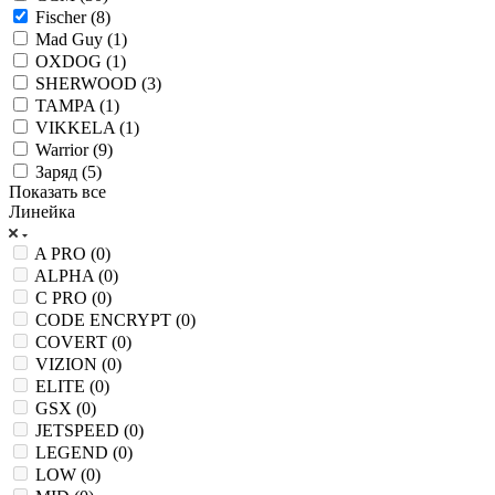
Fischer (
8
)
Mad Guy (
1
)
OXDOG (
1
)
SHERWOOD (
3
)
TAMPA (
1
)
VIKKELA (
1
)
Warrior (
9
)
Заряд (
5
)
Показать все
Линейка
A PRO (
0
)
ALPHA (
0
)
C PRO (
0
)
CODE ENCRYPT (
0
)
COVERT (
0
)
VIZION (
0
)
ELITE (
0
)
GSX (
0
)
JETSPEED (
0
)
LEGEND (
0
)
LOW (
0
)