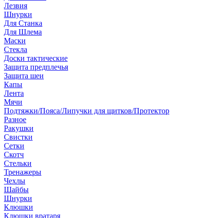
Лезвия
Шнурки
Для Станка
Для Шлема
Маски
Стекла
Доски тактические
Защита предплечья
Защита шеи
Капы
Лента
Мячи
Подтяжки/Пояса/Липучки для щитков/Протектор
Разное
Ракушки
Свистки
Сетки
Скотч
Стельки
Тренажеры
Чехлы
Шайбы
Шнурки
Клюшки
Клюшки вратаря