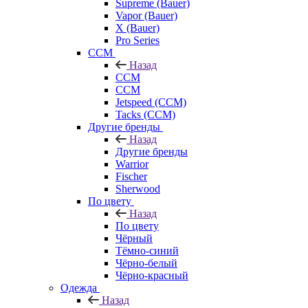
Supreme (Bauer)
Vapor (Bauer)
X (Bauer)
Pro Series
CCM
Назад
CCM
CCM
Jetspeed (CCM)
Tacks (CCM)
Другие бренды
Назад
Другие бренды
Warrior
Fischer
Sherwood
По цвету
Назад
По цвету
Чёрный
Тёмно-синий
Чёрно-белый
Чёрно-красный
Одежда
Назад