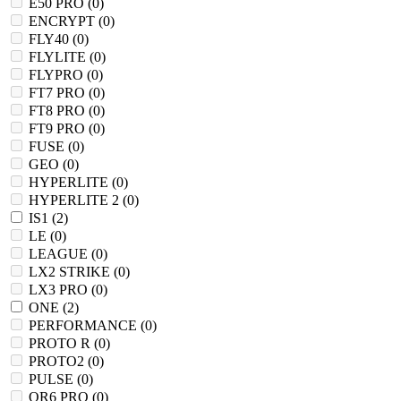
E50 PRO (
0
)
ENCRYPT (
0
)
FLY40 (
0
)
FLYLITE (
0
)
FLYPRO (
0
)
FT7 PRO (
0
)
FT8 PRO (
0
)
FT9 PRO (
0
)
FUSE (
0
)
GEO (
0
)
HYPERLITE (
0
)
HYPERLITE 2 (
0
)
IS1 (
2
)
LE (
0
)
LEAGUE (
0
)
LX2 STRIKE (
0
)
LX3 PRO (
0
)
ONE (
2
)
PERFORMANCE (
0
)
PROTO R (
0
)
PROTO2 (
0
)
PULSE (
0
)
QR6 PRO (
0
)