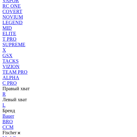
VAPOR
RC ONE
COVERT
NOVIUM
LEGEND
MID
ELITE
T PRO
SUPREME
X
GSX
TACKS
VIZION
TEAM PRO
ALPHA
C PRO
Правый хват
R
Левый хват
L
Бренд
Bauer
BRO
CCM
Fischer