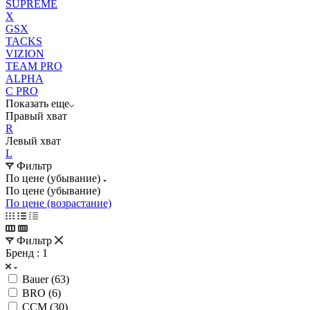
SUPREME
X
GSX
TACKS
VIZION
TEAM PRO
ALPHA
C PRO
Показать еще
Правый хват
R
Левый хват
L
Фильтр
По цене (убывание)
По цене (убывание)
По цене (возрастание)
Фильтр
Бренд
: 1
Bauer (
63
)
BRO (
6
)
CCM (
30
)