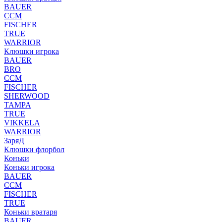
BAUER
CCM
FISCHER
TRUE
WARRIOR
Клюшки игрока
BAUER
BRO
CCM
FISCHER
SHERWOOD
TAMPA
TRUE
VIKKELA
WARRIOR
ЗаряД
Клюшки флорбол
Коньки
Коньки игрока
BAUER
CCM
FISCHER
TRUE
Коньки вратаря
BAUER