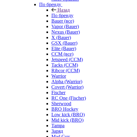
По бренду
Назад
По бренду
Bauer (все)
Vapor (Bauer)
Nexus (Bauer)
X (Bauer)
GSX (Bauer)
Elite (Bauer)
CCM (все)
Jetspeed (CCM)
Tacks (CCM)
Ribcor (CCM)
Warrior
Alpha (Warrior)
Covert (Warrior)
Fischer
RC One (Fischer)
Sherwood
BRO Hockey
Low kick (BRO)
Mid kick (BRO)
Tampa
Заряд
Mad Guy