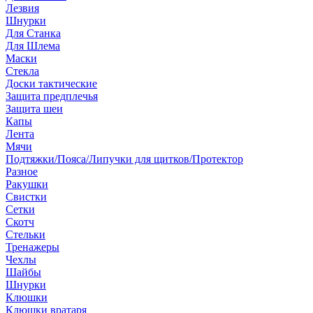
Лезвия
Шнурки
Для Станка
Для Шлема
Маски
Стекла
Доски тактические
Защита предплечья
Защита шеи
Капы
Лента
Мячи
Подтяжки/Пояса/Липучки для щитков/Протектор
Разное
Ракушки
Свистки
Сетки
Скотч
Стельки
Тренажеры
Чехлы
Шайбы
Шнурки
Клюшки
Клюшки вратаря