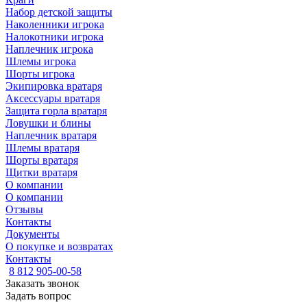
Набор детской защиты
Наколенники игрока
Налокотники игрока
Наплечник игрока
Шлемы игрока
Шорты игрока
Экипировка вратаря
Аксессуары вратаря
Защита горла вратаря
Ловушки и блины
Наплечник вратаря
Шлемы вратаря
Шорты вратаря
Щитки вратаря
О компании
О компании
Отзывы
Контакты
Документы
О покупке и возвратах
Контакты
8 812 905-00-58
Заказать звонок
Задать вопрос