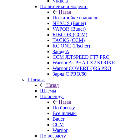
Vikkela
По линейке и модели
Назад
По линейке и модели
NEXUS (Bauer)
VAPOR (Bauer)
RIBCOR (CCM)
TACKS (CCM)
RC ONE (Fischer)
Заряд А
CCM JETSPEED FT7 PRO
Warrior ALPHA LX2 STRIKE
Warrior COVERT QR6 PRO
Заряд С PRO/60
Шлемы
Назад
Шлемы
По бренду
Назад
По бренду
Все шлемы
Bauer
CCM
Warrior
По возрасту