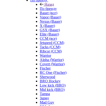
По бренду
Назад
По бренду
Bauer (все)
Vapor (Bauer)
Nexus (Bauer)
X (Bauer)
GSX (Bauer)
Elite (Bauer)
CCM (все)
Jetspeed (CCM)
Tacks (CCM)
Ribcor (CCM)
Warrior
Alpha (Warrior)
Covert (Warrior)
Fischer
RC One (Fischer)
Sherwood
BRO Hockey
Low kick (BRO)
Mid kick (BRO)
Tampa
Заряд
Mad Guy