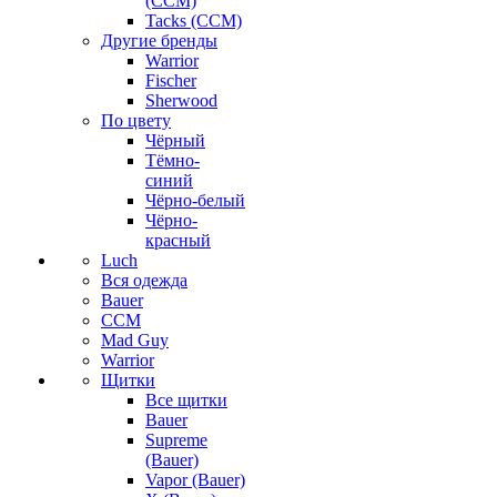
(CCM)
Tacks (CCM)
Другие бренды
Warrior
Fischer
Sherwood
По цвету
Чёрный
Тёмно-
синий
Чёрно-белый
Чёрно-
красный
Luch
Вся одежда
Bauer
CCM
Mad Guy
Warrior
Щитки
Все щитки
Bauer
Supreme
(Bauer)
Vapor (Bauer)