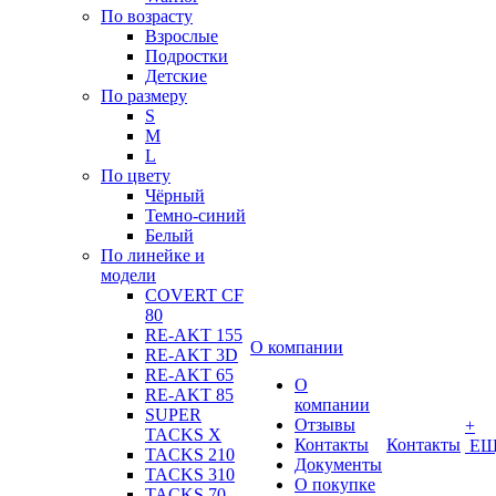
По возрасту
Взрослые
Подростки
Детские
По размеру
S
M
L
По цвету
Чёрный
Темно-синий
Белый
По линейке и
модели
COVERT CF
80
RE-AKT 155
О компании
RE-AKT 3D
RE-AKT 65
О
RE-AKT 85
компании
SUPER
Отзывы
+
TACKS X
Контакты
Контакты
ЕЩ
TACKS 210
Документы
TACKS 310
О покупке
TACKS 70