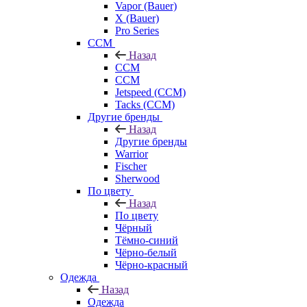
Vapor (Bauer)
X (Bauer)
Pro Series
CCM
Назад
CCM
CCM
Jetspeed (CCM)
Tacks (CCM)
Другие бренды
Назад
Другие бренды
Warrior
Fischer
Sherwood
По цвету
Назад
По цвету
Чёрный
Тёмно-синий
Чёрно-белый
Чёрно-красный
Одежда
Назад
Одежда