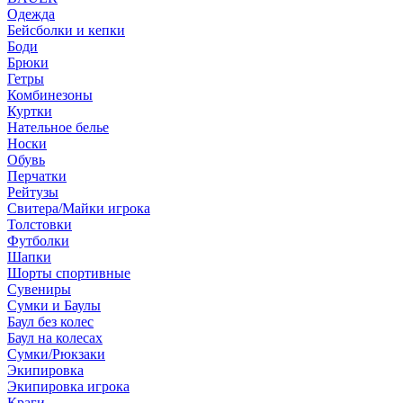
Одежда
Бейсболки и кепки
Боди
Брюки
Гетры
Комбинезоны
Куртки
Нательное белье
Носки
Обувь
Перчатки
Рейтузы
Свитера/Майки игрока
Толстовки
Футболки
Шапки
Шорты спортивные
Сувениры
Сумки и Баулы
Баул без колес
Баул на колесах
Сумки/Рюкзаки
Экипировка
Экипировка игрока
Краги