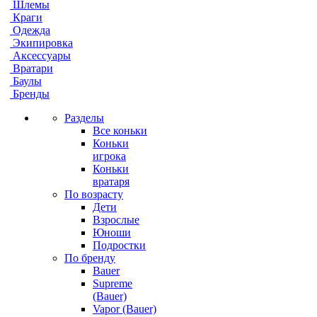
Шлемы
Краги
Одежда
Экипировка
Аксессуары
Вратари
Баулы
Бренды
Разделы
Все коньки
Коньки
игрока
Коньки
вратаря
По возрасту
Дети
Взрослые
Юноши
Подростки
По бренду
Bauer
Supreme
(Bauer)
Vapor (Bauer)