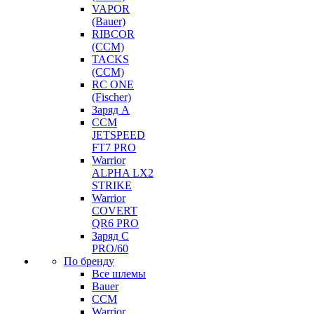
VAPOR
(Bauer)
RIBCOR
(CCM)
TACKS
(CCM)
RC ONE
(Fischer)
Заряд А
CCM
JETSPEED
FT7 PRO
Warrior
ALPHA LX2
STRIKE
Warrior
COVERT
QR6 PRO
Заряд С
PRO/60
По бренду
Все шлемы
Bauer
CCM
Warrior