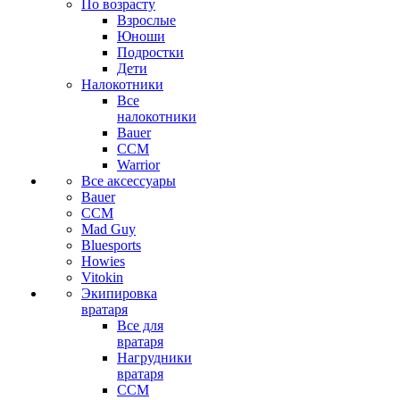
По возрасту
Взрослые
Юноши
Подростки
Дети
Налокотники
Все
налокотники
Bauer
CCM
Warrior
Все аксессуары
Bauer
CCM
Mad Guy
Bluesports
Howies
Vitokin
Экипировка
вратаря
Все для
вратаря
Нагрудники
вратаря
CCM