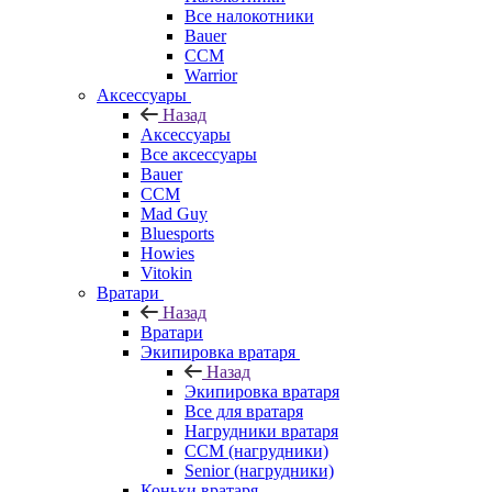
Все налокотники
Bauer
CCM
Warrior
Аксессуары
Назад
Аксессуары
Все аксессуары
Bauer
CCM
Mad Guy
Bluesports
Howies
Vitokin
Вратари
Назад
Вратари
Экипировка вратаря
Назад
Экипировка вратаря
Все для вратаря
Нагрудники вратаря
CCM (нагрудники)
Senior (нагрудники)
Коньки вратаря