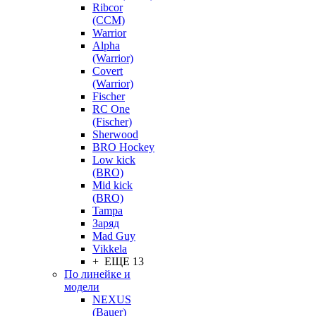
Ribcor
(CCM)
Warrior
Alpha
(Warrior)
Covert
(Warrior)
Fischer
RC One
(Fischer)
Sherwood
BRO Hockey
Low kick
(BRO)
Mid kick
(BRO)
Tampa
Заряд
Mad Guy
Vikkela
+ ЕЩЕ 13
По линейке и
модели
NEXUS
(Bauer)