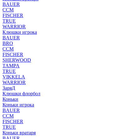
BAUER
CCM
FISCHER
TRUE
WARRIOR
Клюшки игрока
BAUER
BRO
CCM
FISCHER
SHERWOOD
TAMPA
TRUE
VIKKELA
WARRIOR
ЗаряД
Клюшки флорбол
Коньки
Коньки игрока
BAUER
CCM
FISCHER
TRUE
Коньки вратаря
BAUER