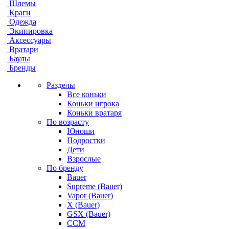
Шлемы
Краги
Одежда
Экипировка
Аксессуары
Вратари
Баулы
Бренды
Разделы
Все коньки
Коньки игрока
Коньки вратаря
По возрасту
Юноши
Подростки
Дети
Взрослые
По бренду
Bauer
Supreme (Bauer)
Vapor (Bauer)
X (Bauer)
GSX (Bauer)
CCM