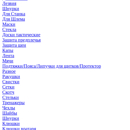
Лезвия
Шнурки
Для Станка
Для Шлема
Маски
Стекла
Доски тактические
Защита предплечья
Защита шеи
Капы
Лента
Мячи
Подтяжки/Пояса/Липучки для щитков/Протектор
Разное
Ракушки
Свистки
Сетки
Скотч
Стельки
Тренажеры
Чехлы
Шайбы
Шнурки
Клюшки
Клюшки вратаря