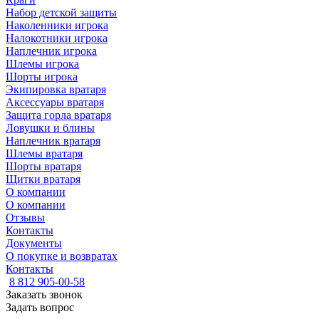
Набор детской защиты
Наколенники игрока
Налокотники игрока
Наплечник игрока
Шлемы игрока
Шорты игрока
Экипировка вратаря
Аксессуары вратаря
Защита горла вратаря
Ловушки и блины
Наплечник вратаря
Шлемы вратаря
Шорты вратаря
Щитки вратаря
О компании
О компании
Отзывы
Контакты
Документы
О покупке и возвратах
Контакты
8 812 905-00-58
Заказать звонок
Задать вопрос