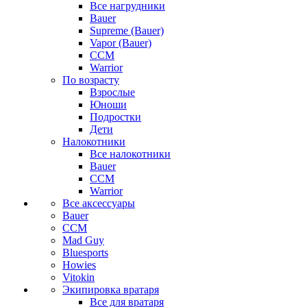
Все нагрудники
Bauer
Supreme (Bauer)
Vapor (Bauer)
CCM
Warrior
По возрасту
Взрослые
Юноши
Подростки
Дети
Налокотники
Все налокотники
Bauer
CCM
Warrior
Все аксессуары
Bauer
CCM
Mad Guy
Bluesports
Howies
Vitokin
Экипировка вратаря
Все для вратаря