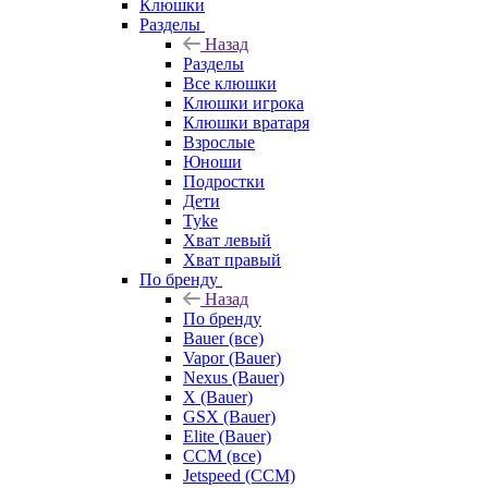
Клюшки
Разделы
Назад
Разделы
Все клюшки
Клюшки игрока
Клюшки вратаря
Взрослые
Юноши
Подростки
Дети
Tyke
Хват левый
Хват правый
По бренду
Назад
По бренду
Bauer (все)
Vapor (Bauer)
Nexus (Bauer)
X (Bauer)
GSX (Bauer)
Elite (Bauer)
CCM (все)
Jetspeed (CCM)