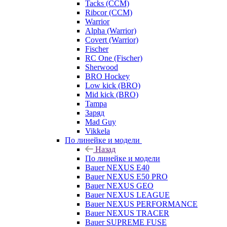
Tacks (CCM)
Ribcor (CCM)
Warrior
Alpha (Warrior)
Covert (Warrior)
Fischer
RC One (Fischer)
Sherwood
BRO Hockey
Low kick (BRO)
Mid kick (BRO)
Tampa
Заряд
Mad Guy
Vikkela
По линейке и модели
Назад
По линейке и модели
Bauer NEXUS E40
Bauer NEXUS E50 PRO
Bauer NEXUS GEO
Bauer NEXUS LEAGUE
Bauer NEXUS PERFORMANCE
Bauer NEXUS TRACER
Bauer SUPREME FUSE