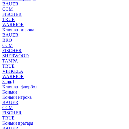
BAUER
CCM
FISCHER
TRUE
WARRIOR
Клюшки игрока
BAUER
BRO
CCM
FISCHER
SHERWOOD
TAMPA
TRUE
VIKKELA
WARRIOR
ЗаряД
Клюшки флорбол
Коньки
Коньки игрока
BAUER
CCM
FISCHER
TRUE
Коньки вратаря
BAUER