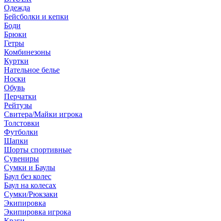
Одежда
Бейсболки и кепки
Боди
Брюки
Гетры
Комбинезоны
Куртки
Нательное белье
Носки
Обувь
Перчатки
Рейтузы
Свитера/Майки игрока
Толстовки
Футболки
Шапки
Шорты спортивные
Сувениры
Сумки и Баулы
Баул без колес
Баул на колесах
Сумки/Рюкзаки
Экипировка
Экипировка игрока
Краги