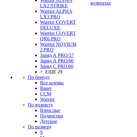
Warrior ALPHA
возвратах
LX2 STRIKE
Warrior ALPHA
LX3 PRO
Warrior COVERT
DELUXE
Warrior COVERT
QR6 PRO
Warrior NOVIUM
2 PRO
Заряд А PRO/57
Заряд А PRO/60
Заряд С PRO/60
+ ЕЩЕ 29
По бренду
Все шлемы
Bauer
CCM
Warrior
По возрасту
Взрослые
Подростки
Детские
По размеру
S