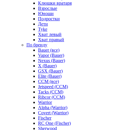
Клюшки вратаря
Взрослые
Юноши
Подростки
Дети
Tyke
Хват левый
Хват правый
По бренду
Bauer (все)
Vapor (Bauer)
Nexus (Bauer)
X (Bauer)
GSX (Bauer)
Elite (Bauer)
CCM (все)
Jetspeed (CCM)
Tacks (CCM)
Ribcor (CCM)
Warrior
Alpha (Warrior)
Covert (Warrior)
Fischer
RC One (Fischer)
Sherwood