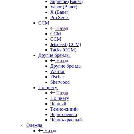
Supreme (Bauer)
Vapor (Bauer)
X (Bauer)
Pro Series
CCM
Назад
CCM
CCM
Jetspeed (CCM)
Tacks (CCM)
Другие бренды
Назад
Другие бренды
Warrior
Fischer
Sherwood
По цвету
Назад
По цвету
Чёрный
Тёмно-синий
Чёрно-белый
Чёрно-красный
Одежда
Назад