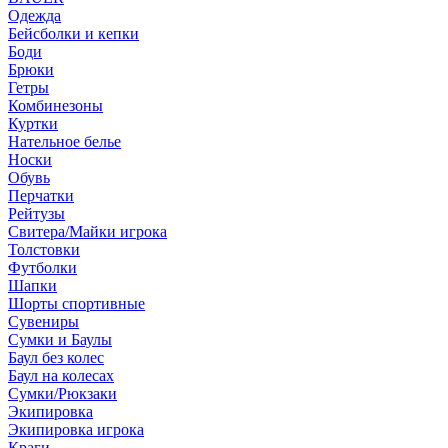
Одежда
Бейсболки и кепки
Боди
Брюки
Гетры
Комбинезоны
Куртки
Нательное белье
Носки
Обувь
Перчатки
Рейтузы
Свитера/Майки игрока
Толстовки
Футболки
Шапки
Шорты спортивные
Сувениры
Сумки и Баулы
Баул без колес
Баул на колесах
Сумки/Рюкзаки
Экипировка
Экипировка игрока
Краги