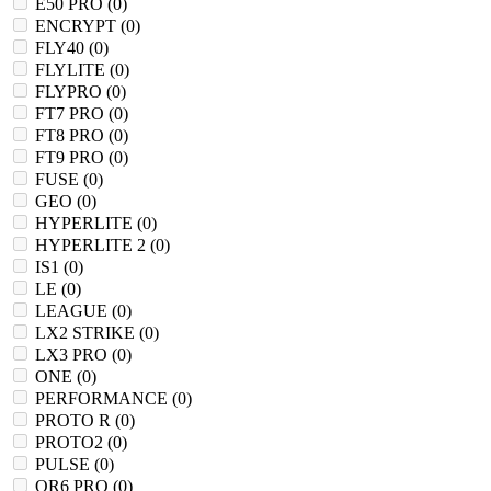
E50 PRO (
0
)
ENCRYPT (
0
)
FLY40 (
0
)
FLYLITE (
0
)
FLYPRO (
0
)
FT7 PRO (
0
)
FT8 PRO (
0
)
FT9 PRO (
0
)
FUSE (
0
)
GEO (
0
)
HYPERLITE (
0
)
HYPERLITE 2 (
0
)
IS1 (
0
)
LE (
0
)
LEAGUE (
0
)
LX2 STRIKE (
0
)
LX3 PRO (
0
)
ONE (
0
)
PERFORMANCE (
0
)
PROTO R (
0
)
PROTO2 (
0
)
PULSE (
0
)
QR6 PRO (
0
)