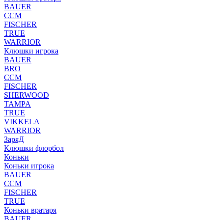
BAUER
CCM
FISCHER
TRUE
WARRIOR
Клюшки игрока
BAUER
BRO
CCM
FISCHER
SHERWOOD
TAMPA
TRUE
VIKKELA
WARRIOR
ЗаряД
Клюшки флорбол
Коньки
Коньки игрока
BAUER
CCM
FISCHER
TRUE
Коньки вратаря
BAUER