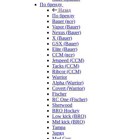
По бренду
Назад
По бренду
Bauer (все)
Vapor (Bauer)
Nexus (Bauer)
X (Bauer)
GSX (Bauer)
Elite (Bauer)
CCM (все)
Jetspeed (CCM)
Tacks (CCM)
Ribcor (CCM)
Warrior
Alpha (Warrior)
Covert (Warrior)
Fischer
RC One (Fischer)
Sherwood
BRO Hockey
Low kick (BRO)
Mid kick (BRO)
Tampa
Заряд
Mad Guy