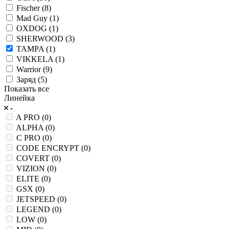
Fischer (
8
)
Mad Guy (
1
)
OXDOG (
1
)
SHERWOOD (
3
)
TAMPA (
1
)
VIKKELA (
1
)
Warrior (
9
)
Заряд (
5
)
Показать все
Линейка
A PRO (
0
)
ALPHA (
0
)
C PRO (
0
)
CODE ENCRYPT (
0
)
COVERT (
0
)
VIZION (
0
)
ELITE (
0
)
GSX (
0
)
JETSPEED (
0
)
LEGEND (
0
)
LOW (
0
)