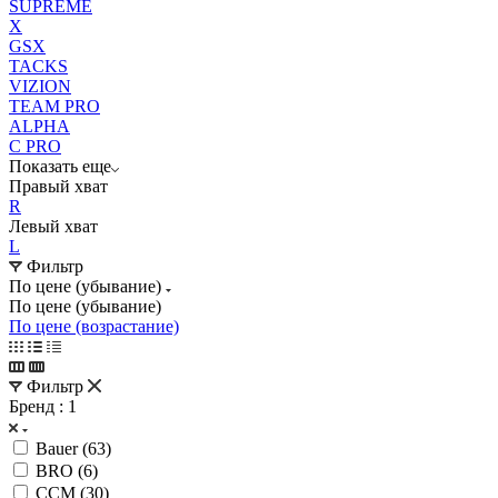
SUPREME
X
GSX
TACKS
VIZION
TEAM PRO
ALPHA
C PRO
Показать еще
Правый хват
R
Левый хват
L
Фильтр
По цене (убывание)
По цене (убывание)
По цене (возрастание)
Фильтр
Бренд
: 1
Bauer (
63
)
BRO (
6
)
CCM (
30
)