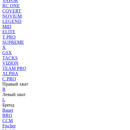
VAPOR
RC ONE
COVERT
NOVIUM
LEGEND
MID
ELITE
T PRO
SUPREME
X
GSX
TACKS
VIZION
TEAM PRO
ALPHA
C PRO
Правый хват
R
Левый хват
L
Бренд
Bauer
BRO
CCM
Fischer