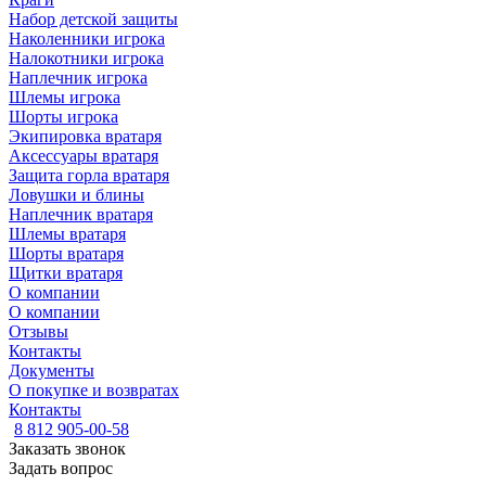
Набор детской защиты
Наколенники игрока
Налокотники игрока
Наплечник игрока
Шлемы игрока
Шорты игрока
Экипировка вратаря
Аксессуары вратаря
Защита горла вратаря
Ловушки и блины
Наплечник вратаря
Шлемы вратаря
Шорты вратаря
Щитки вратаря
О компании
О компании
Отзывы
Контакты
Документы
О покупке и возвратах
Контакты
8 812 905-00-58
Заказать звонок
Задать вопрос