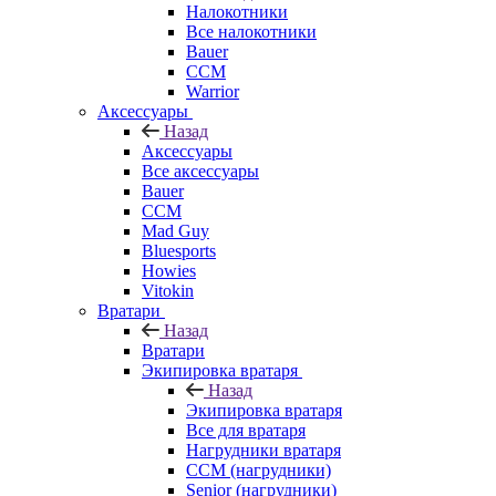
Налокотники
Все налокотники
Bauer
CCM
Warrior
Аксессуары
Назад
Аксессуары
Все аксессуары
Bauer
CCM
Mad Guy
Bluesports
Howies
Vitokin
Вратари
Назад
Вратари
Экипировка вратаря
Назад
Экипировка вратаря
Все для вратаря
Нагрудники вратаря
CCM (нагрудники)
Senior (нагрудники)