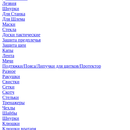
Лезвия
Шнурки
Для Станка
Для Шлема
Маски
Стекла
Доски тактические
Защита предплечья
Защита шеи
Капы
Лента
Мячи
Подтяжки/Пояса/Липучки для щитков/Протектор
Разное
Ракушки
Свистки
Сетки
Скотч
Стельки
Тренажеры
Чехлы
Шайбы
Шнурки
Клюшки
Клюшки вратаря