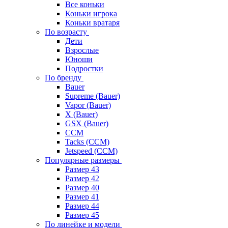
Все коньки
Коньки игрока
Коньки вратаря
По возрасту
Дети
Взрослые
Юноши
Подростки
По бренду
Bauer
Supreme (Bauer)
Vapor (Bauer)
X (Bauer)
GSX (Bauer)
CCM
Tacks (CCM)
Jetspeed (CCM)
Популярные размеры
Размер 43
Размер 42
Размер 40
Размер 41
Размер 44
Размер 45
По линейке и модели