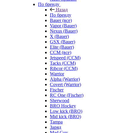
По бренду
Назад
По бренду
Bauer (все)
Vapor (Bauer)
Nexus (Bauer)
X (Bauer)
GSX (Bauer)
Elite (Bauer)
CCM (все)
Jetspeed (CCM)
Tacks (CCM)
Ribcor (CCM)
Warrior
Alpha (Warrior)
Covert (Warrior)
Fischer
RC One (Fischer)
Sherwood
BRO Hockey
Low kick (BRO)
Mid kick (BRO)
Tampa
Заряд
Mad Guy