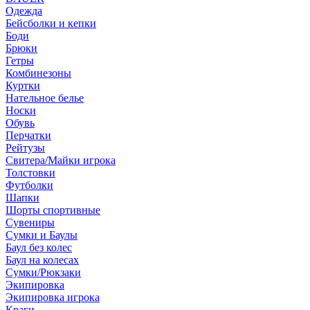
Одежда
Бейсболки и кепки
Боди
Брюки
Гетры
Комбинезоны
Куртки
Нательное белье
Носки
Обувь
Перчатки
Рейтузы
Свитера/Майки игрока
Толстовки
Футболки
Шапки
Шорты спортивные
Сувениры
Сумки и Баулы
Баул без колес
Баул на колесах
Сумки/Рюкзаки
Экипировка
Экипировка игрока
Краги