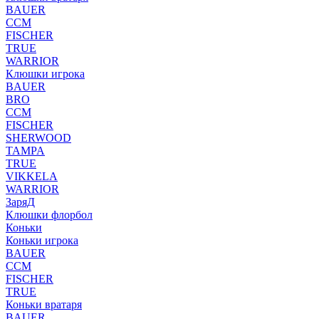
BAUER
CCM
FISCHER
TRUE
WARRIOR
Клюшки игрока
BAUER
BRO
CCM
FISCHER
SHERWOOD
TAMPA
TRUE
VIKKELA
WARRIOR
ЗаряД
Клюшки флорбол
Коньки
Коньки игрока
BAUER
CCM
FISCHER
TRUE
Коньки вратаря
BAUER