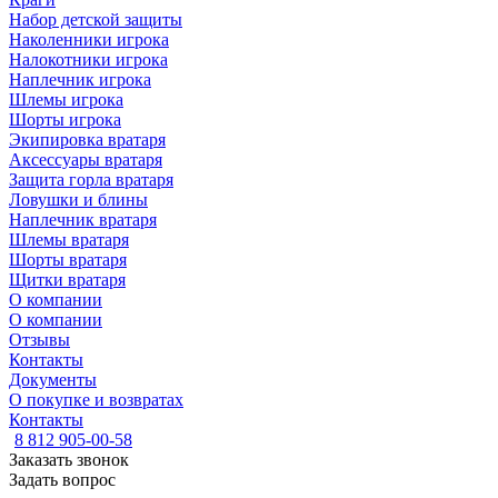
Набор детской защиты
Наколенники игрока
Налокотники игрока
Наплечник игрока
Шлемы игрока
Шорты игрока
Экипировка вратаря
Аксессуары вратаря
Защита горла вратаря
Ловушки и блины
Наплечник вратаря
Шлемы вратаря
Шорты вратаря
Щитки вратаря
О компании
О компании
Отзывы
Контакты
Документы
О покупке и возвратах
Контакты
8 812 905-00-58
Заказать звонок
Задать вопрос