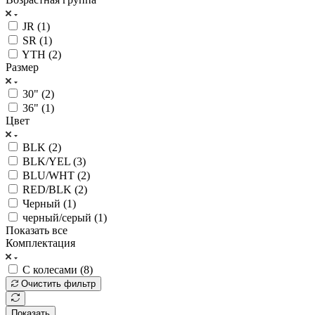
JR (
1
)
SR (
1
)
YTH (
2
)
Размер
30" (
2
)
36" (
1
)
Цвет
BLK (
2
)
BLK/YEL (
3
)
BLU/WHT (
2
)
RED/BLK (
2
)
Черный (
1
)
черный/серый (
1
)
Показать все
Комплектация
С колесами (
8
)
Очистить фильтр
Показать