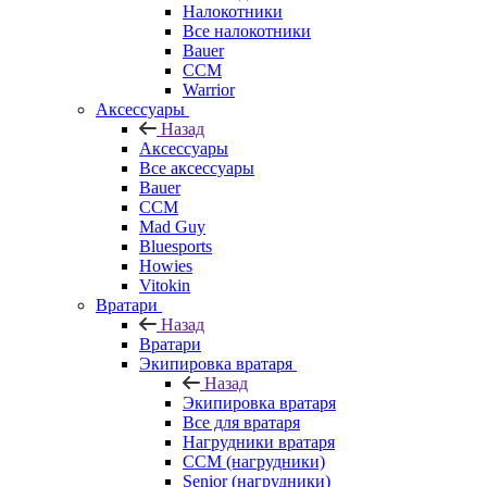
Налокотники
Все налокотники
Bauer
CCM
Warrior
Аксессуары
Назад
Аксессуары
Все аксессуары
Bauer
CCM
Mad Guy
Bluesports
Howies
Vitokin
Вратари
Назад
Вратари
Экипировка вратаря
Назад
Экипировка вратаря
Все для вратаря
Нагрудники вратаря
CCM (нагрудники)
Senior (нагрудники)