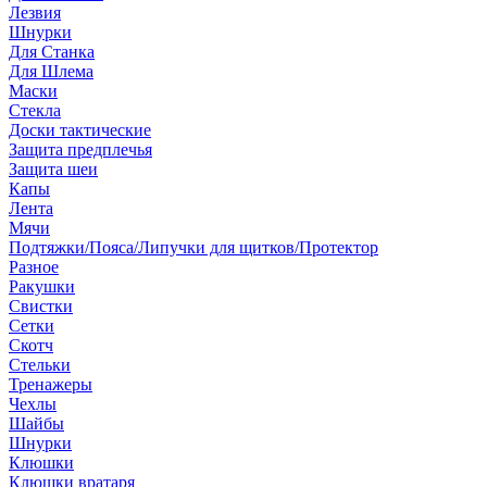
Лезвия
Шнурки
Для Станка
Для Шлема
Маски
Стекла
Доски тактические
Защита предплечья
Защита шеи
Капы
Лента
Мячи
Подтяжки/Пояса/Липучки для щитков/Протектор
Разное
Ракушки
Свистки
Сетки
Скотч
Стельки
Тренажеры
Чехлы
Шайбы
Шнурки
Клюшки
Клюшки вратаря