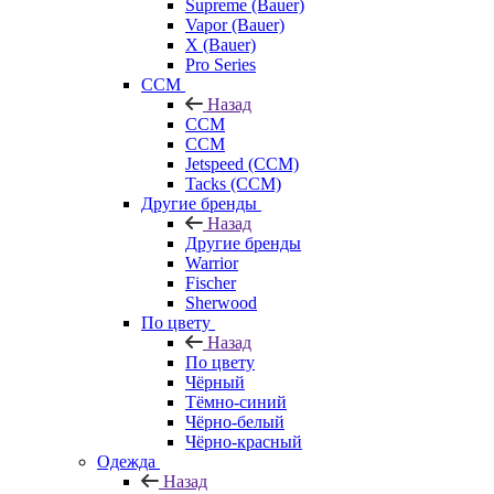
Supreme (Bauer)
Vapor (Bauer)
X (Bauer)
Pro Series
CCM
Назад
CCM
CCM
Jetspeed (CCM)
Tacks (CCM)
Другие бренды
Назад
Другие бренды
Warrior
Fischer
Sherwood
По цвету
Назад
По цвету
Чёрный
Тёмно-синий
Чёрно-белый
Чёрно-красный
Одежда
Назад