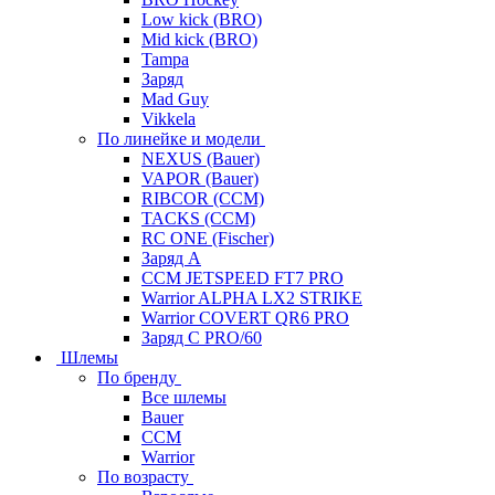
Low kick (BRO)
Mid kick (BRO)
Tampa
Заряд
Mad Guy
Vikkela
По линейке и модели
NEXUS (Bauer)
VAPOR (Bauer)
RIBCOR (CCM)
TACKS (CCM)
RC ONE (Fischer)
Заряд А
CCM JETSPEED FT7 PRO
Warrior ALPHA LX2 STRIKE
Warrior COVERT QR6 PRO
Заряд С PRO/60
Шлемы
По бренду
Все шлемы
Bauer
CCM
Warrior
По возрасту