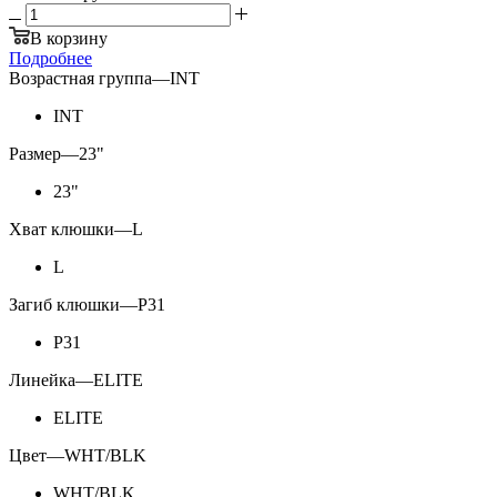
В корзину
Подробнее
Возрастная группа
—
INT
INT
Размер
—
23"
23"
Хват клюшки
—
L
L
Загиб клюшки
—
P31
P31
Линейка
—
ELITE
ELITE
Цвет
—
WHT/BLK
WHT/BLK