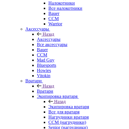
Налокотники
Все налокотники
Bauer
CCM
Warrior
Аксессуары
Назад
Аксессуары
Все аксессуары
Bauer
CCM
Mad Guy
Bluesports
Howies
Vitokin
Вратари
Назад
Вратари
Экипировка вратаря
Назад
Экипировка вратаря
Все для вратаря
Нагрудники вратаря
CCM (нагрудники)
Senior (нагрудники)