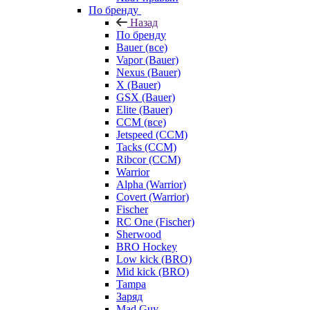
По бренду
Назад
По бренду
Bauer (все)
Vapor (Bauer)
Nexus (Bauer)
X (Bauer)
GSX (Bauer)
Elite (Bauer)
CCM (все)
Jetspeed (CCM)
Tacks (CCM)
Ribcor (CCM)
Warrior
Alpha (Warrior)
Covert (Warrior)
Fischer
RC One (Fischer)
Sherwood
BRO Hockey
Low kick (BRO)
Mid kick (BRO)
Tampa
Заряд
Mad Guy