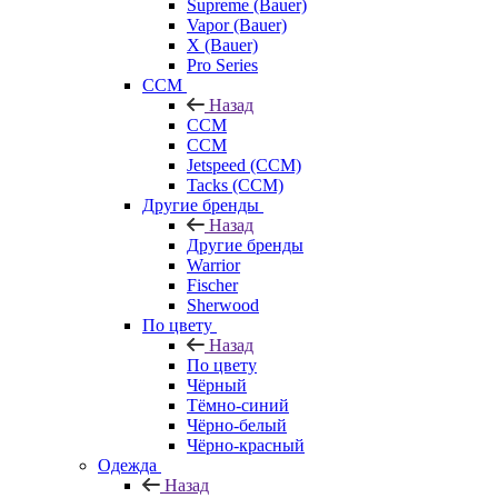
Supreme (Bauer)
Vapor (Bauer)
X (Bauer)
Pro Series
CCM
Назад
CCM
CCM
Jetspeed (CCM)
Tacks (CCM)
Другие бренды
Назад
Другие бренды
Warrior
Fischer
Sherwood
По цвету
Назад
По цвету
Чёрный
Тёмно-синий
Чёрно-белый
Чёрно-красный
Одежда
Назад