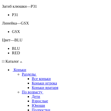
Загиб клюшки
—
P31
P31
Линейка
—
GSX
GSX
Цвет
—
BLU
BLU
RED
Каталог
Коньки
Разделы
Все коньки
Коньки игрока
Коньки вратаря
По возрасту
Дети
Взрослые
Юноши
Подростки