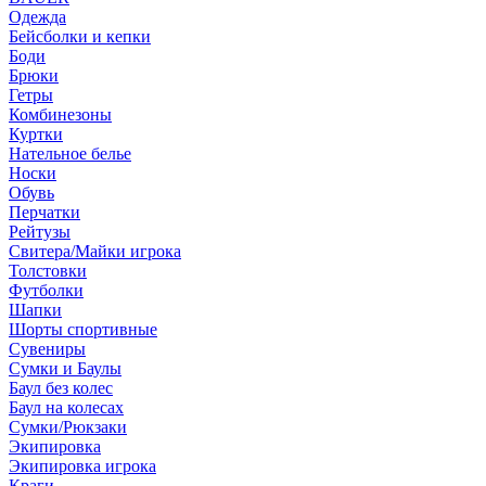
Одежда
Бейсболки и кепки
Боди
Брюки
Гетры
Комбинезоны
Куртки
Нательное белье
Носки
Обувь
Перчатки
Рейтузы
Свитера/Майки игрока
Толстовки
Футболки
Шапки
Шорты спортивные
Сувениры
Сумки и Баулы
Баул без колес
Баул на колесах
Сумки/Рюкзаки
Экипировка
Экипировка игрока
Краги