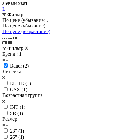
Левый хват
L
Фильтр
По цене (убывание)
По цене (убывание)
По цене (возрастание)
Фильтр
Бренд
: 1
Bauer (
2
)
Линейка
ELITE (
1
)
GSX (
1
)
Возрастная группа
INT (
1
)
SR (
1
)
Размер
23" (
1
)
26" (
1
)