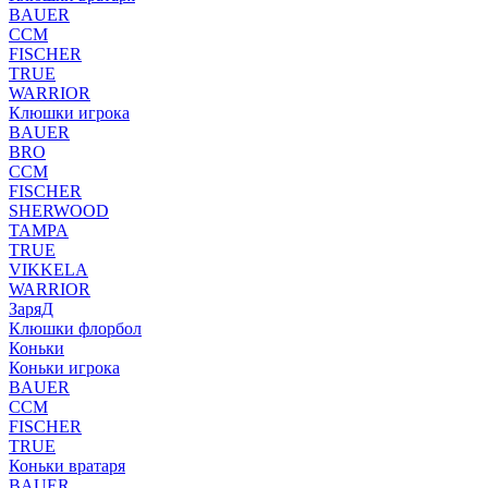
BAUER
CCM
FISCHER
TRUE
WARRIOR
Клюшки игрока
BAUER
BRO
CCM
FISCHER
SHERWOOD
TAMPA
TRUE
VIKKELA
WARRIOR
ЗаряД
Клюшки флорбол
Коньки
Коньки игрока
BAUER
CCM
FISCHER
TRUE
Коньки вратаря
BAUER