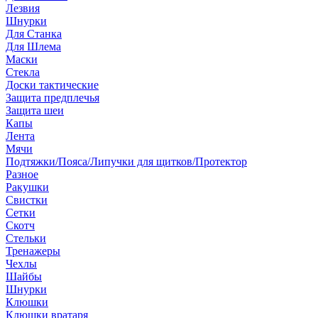
Лезвия
Шнурки
Для Станка
Для Шлема
Маски
Стекла
Доски тактические
Защита предплечья
Защита шеи
Капы
Лента
Мячи
Подтяжки/Пояса/Липучки для щитков/Протектор
Разное
Ракушки
Свистки
Сетки
Скотч
Стельки
Тренажеры
Чехлы
Шайбы
Шнурки
Клюшки
Клюшки вратаря