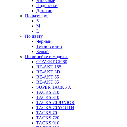
Взрослые
Подростки
Детские
По размеру
S
M
L
По цвету
Чёрный
Темно-синий
Белый
По линейке и модели
COVERT CF 80
RE-AKT 155
RE-AKT 3D
RE-AKT 65
RE-AKT 85
SUPER TACKS X
TACKS 210
TACKS 310
TACKS 70 JUNIOR
TACKS 70 YOUTH
TACKS 70
TACKS 720
TACKS 910