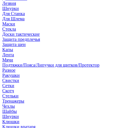
Лезвия
Шнурки
Для Станка
Для Шлема
Маски
Стекла
Доски тактические
Защита предплечья
Защита шеи
Капы
Лента
Мячи
Подтяжки/Пояса/Липучки для щитков/Протектор
Разное
Ракушки
Свистки
Сетки
Скотч
Стельки
Тренажеры
Чехлы
Шайбы
Шнурки
Клюшки
Клюшки вратаря