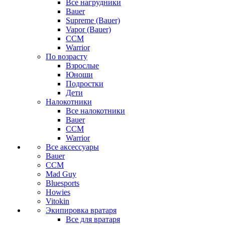
Все нагрудники
Bauer
Supreme (Bauer)
Vapor (Bauer)
CCM
Warrior
По возрасту
Взрослые
Юноши
Подростки
Дети
Налокотники
Все налокотники
Bauer
CCM
Warrior
Все аксессуары
Bauer
CCM
Mad Guy
Bluesports
Howies
Vitokin
Экипировка вратаря
Все для вратаря