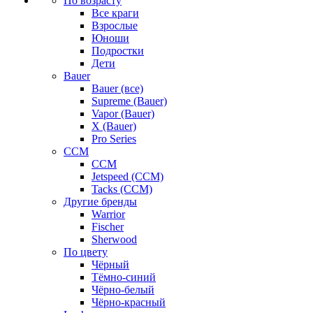
По возрасту
Все краги
Взрослые
Юноши
Подростки
Дети
Bauer
Bauer (все)
Supreme (Bauer)
Vapor (Bauer)
X (Bauer)
Pro Series
CCM
CCM
Jetspeed (CCM)
Tacks (CCM)
Другие бренды
Warrior
Fischer
Sherwood
По цвету
Чёрный
Тёмно-синий
Чёрно-белый
Чёрно-красный