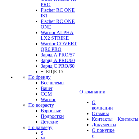
PRO
Fischer RC ONE
IS1
Fischer RC ONE
ONE
Warrior ALPHA
LX2 STRIKE
Warrior COVERT
QR6 PRO
Заряд А PRO/57
Заряд А PRO/60
Заряд С PRO/60
+ ЕЩЕ 15
По бренду
Все шлемы
Bauer
О компании
CCM
Warrior
О
По возрасту
компании
Взрослые
Отзывы
Подростки
Контакты
Контакты
Детские
Документы
По размеру
О покупке
S
и
M