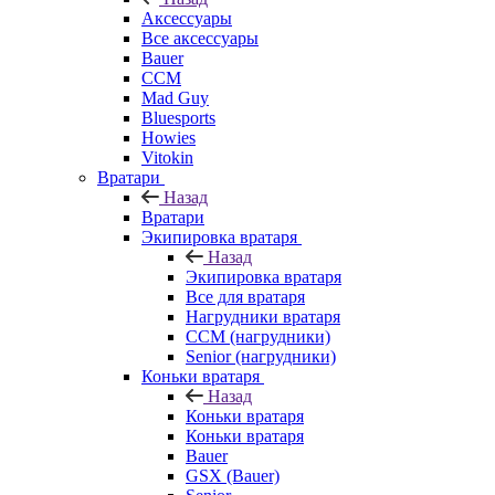
Аксессуары
Все аксессуары
Bauer
CCM
Mad Guy
Bluesports
Howies
Vitokin
Вратари
Назад
Вратари
Экипировка вратаря
Назад
Экипировка вратаря
Все для вратаря
Нагрудники вратаря
CCM (нагрудники)
Senior (нагрудники)
Коньки вратаря
Назад
Коньки вратаря
Коньки вратаря
Bauer
GSX (Bauer)