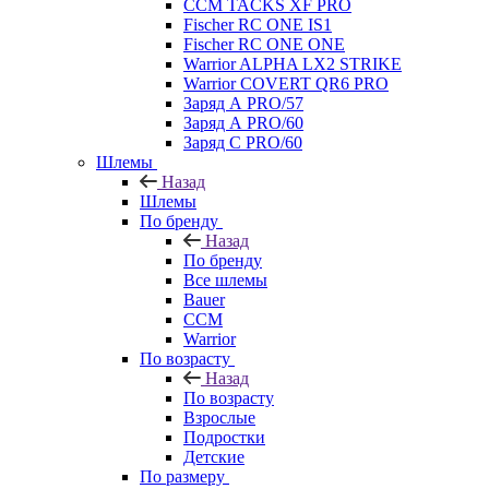
CCM TACKS XF PRO
Fischer RC ONE IS1
Fischer RC ONE ONE
Warrior ALPHA LX2 STRIKE
Warrior COVERT QR6 PRO
Заряд А PRO/57
Заряд А PRO/60
Заряд С PRO/60
Шлемы
Назад
Шлемы
По бренду
Назад
По бренду
Все шлемы
Bauer
CCM
Warrior
По возрасту
Назад
По возрасту
Взрослые
Подростки
Детские
По размеру