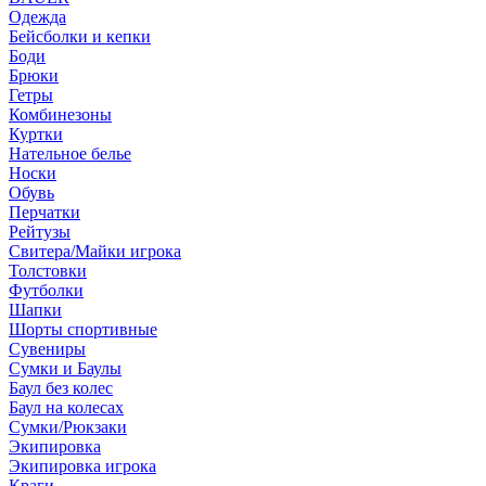
Одежда
Бейсболки и кепки
Боди
Брюки
Гетры
Комбинезоны
Куртки
Нательное белье
Носки
Обувь
Перчатки
Рейтузы
Свитера/Майки игрока
Толстовки
Футболки
Шапки
Шорты спортивные
Сувениры
Сумки и Баулы
Баул без колес
Баул на колесах
Сумки/Рюкзаки
Экипировка
Экипировка игрока
Краги