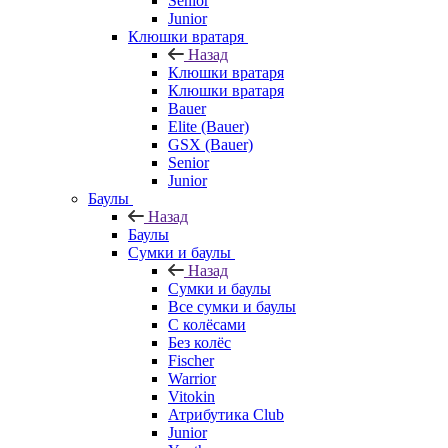
Senior
Junior
Клюшки вратаря
Назад
Клюшки вратаря
Клюшки вратаря
Bauer
Elite (Bauer)
GSX (Bauer)
Senior
Junior
Баулы
Назад
Баулы
Сумки и баулы
Назад
Сумки и баулы
Все сумки и баулы
С колёсами
Без колёс
Fischer
Warrior
Vitokin
Атрибутика Club
Junior