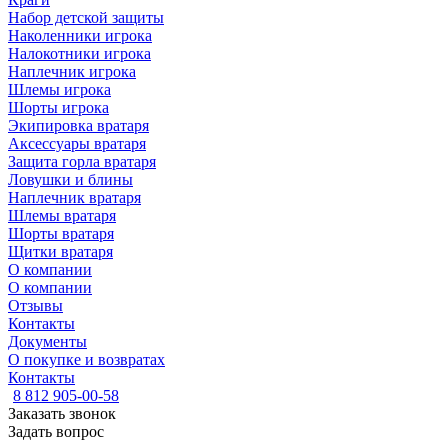
Набор детской защиты
Наколенники игрока
Налокотники игрока
Наплечник игрока
Шлемы игрока
Шорты игрока
Экипировка вратаря
Аксессуары вратаря
Защита горла вратаря
Ловушки и блины
Наплечник вратаря
Шлемы вратаря
Шорты вратаря
Щитки вратаря
О компании
О компании
Отзывы
Контакты
Документы
О покупке и возвратах
Контакты
8 812 905-00-58
Заказать звонок
Задать вопрос