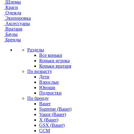
Шлемы
Краги
Одежда
Экипировка
Аксессуары
Вратари
Баулы
Бренды
Разделы
Все коньки
Коньки игрока
Коньки вратаря
По возрасту
Дети
Взрослые
Юноши
Подростки
По бренду
Bauer
Supreme (Bauer)
Vapor (Bauer)
X (Bauer)
GSX (Bauer)
CCM