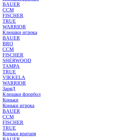
BAUER
CCM
FISCHER
TRUE
WARRIOR
Клюшки игрока
BAUER
BRO
CCM
FISCHER
SHERWOOD
TAMPA
TRUE
VIKKELA
WARRIOR
ЗаряД
Клюшки флорбол
Коньки
Коньки игрока
BAUER
CCM
FISCHER
TRUE
Коньки вратаря
BAUER