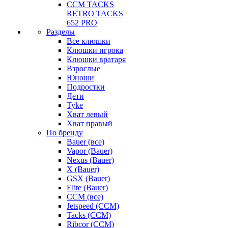
CCM TACKS
RETRO TACKS
652 PRO
Разделы
Все клюшки
Клюшки игрока
Клюшки вратаря
Взрослые
Юноши
Подростки
Дети
Tyke
Хват левый
Хват правый
По бренду
Bauer (все)
Vapor (Bauer)
Nexus (Bauer)
X (Bauer)
GSX (Bauer)
Elite (Bauer)
CCM (все)
Jetspeed (CCM)
Tacks (CCM)
Ribcor (CCM)