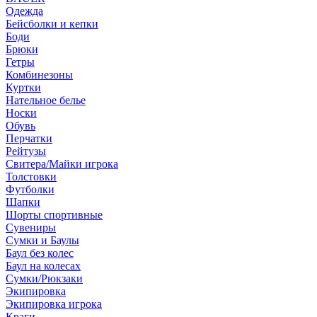
Одежда
Бейсболки и кепки
Боди
Брюки
Гетры
Комбинезоны
Куртки
Нательное белье
Носки
Обувь
Перчатки
Рейтузы
Свитера/Майки игрока
Толстовки
Футболки
Шапки
Шорты спортивные
Сувениры
Сумки и Баулы
Баул без колес
Баул на колесах
Сумки/Рюкзаки
Экипировка
Экипировка игрока
Краги