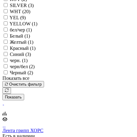
SILVER (
3
)
WHT (
20
)
YEL (
9
)
YELLOW (
1
)
бел/чер (
1
)
Белый (
1
)
Желтый (
1
)
Красный (
1
)
Синий (
3
)
черн. (
1
)
черн/бел (
2
)
Черный (
2
)
Показать все
Очистить фильтр
Показать
Лента грипп ХОРС
Есть в наличии