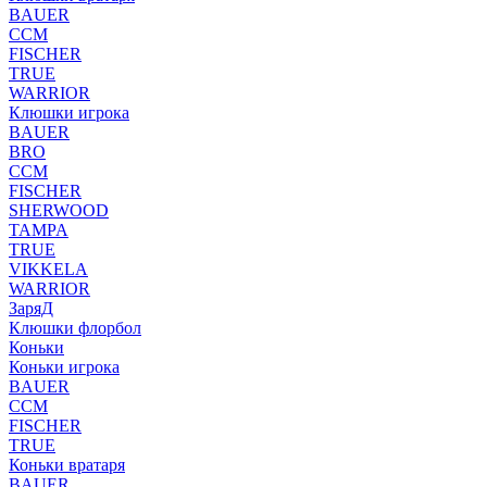
BAUER
CCM
FISCHER
TRUE
WARRIOR
Клюшки игрока
BAUER
BRO
CCM
FISCHER
SHERWOOD
TAMPA
TRUE
VIKKELA
WARRIOR
ЗаряД
Клюшки флорбол
Коньки
Коньки игрока
BAUER
CCM
FISCHER
TRUE
Коньки вратаря
BAUER