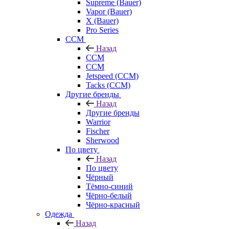
Supreme (Bauer)
Vapor (Bauer)
X (Bauer)
Pro Series
CCM
Назад
CCM
CCM
Jetspeed (CCM)
Tacks (CCM)
Другие бренды
Назад
Другие бренды
Warrior
Fischer
Sherwood
По цвету
Назад
По цвету
Чёрный
Тёмно-синий
Чёрно-белый
Чёрно-красный
Одежда
Назад