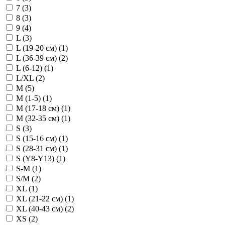
7 (
3
)
8 (
3
)
9 (
4
)
L (
3
)
L (19-20 см) (
1
)
L (36-39 см) (
2
)
L (6-12) (
1
)
L/XL (
2
)
M (
5
)
M (1-5) (
1
)
M (17-18 см) (
1
)
M (32-35 см) (
1
)
S (
3
)
S (15-16 см) (
1
)
S (28-31 см) (
1
)
S (Y8-Y13) (
1
)
S-M (
1
)
S/M (
2
)
XL (
1
)
XL (21-22 см) (
1
)
XL (40-43 см) (
2
)
XS (
2
)