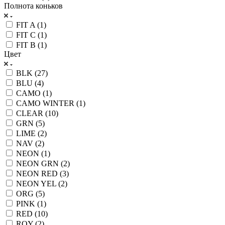
Полнота коньков
FIT A (
1
)
FIT C (
1
)
FIT B (
1
)
Цвет
BLK (
27
)
BLU (
4
)
CAMO (
1
)
CAMO WINTER (
1
)
CLEAR (
10
)
GRN (
5
)
LIME (
2
)
NAV (
2
)
NEON (
1
)
NEON GRN (
2
)
NEON RED (
3
)
NEON YEL (
2
)
ORG (
5
)
PINK (
1
)
RED (
10
)
ROY (
2
)