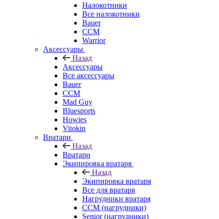
Налокотники
Все налокотники
Bauer
CCM
Warrior
Аксессуары
Назад
Аксессуары
Все аксессуары
Bauer
CCM
Mad Guy
Bluesports
Howies
Vitokin
Вратари
Назад
Вратари
Экипировка вратаря
Назад
Экипировка вратаря
Все для вратаря
Нагрудники вратаря
CCM (нагрудники)
Senior (нагрудники)