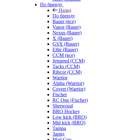
По бренду
Назад
По бренду
Bauer (все)
Vapor (Bauer)
Nexus (Bauer)
X (Bauer)
GSX (Bauer)
Elite (Bauer)
CCM (все)
Jetspeed (CCM)
Tacks (CCM)
Ribcor (CCM)
Warrior
Alpha (Warrior)
Covert (Warrior)
Fischer
RC One (Fischer)
Sherwood
BRO Hockey
Low kick (BRO)
Mid kick (BRO)
Tampa
Заряд
Mad Guy