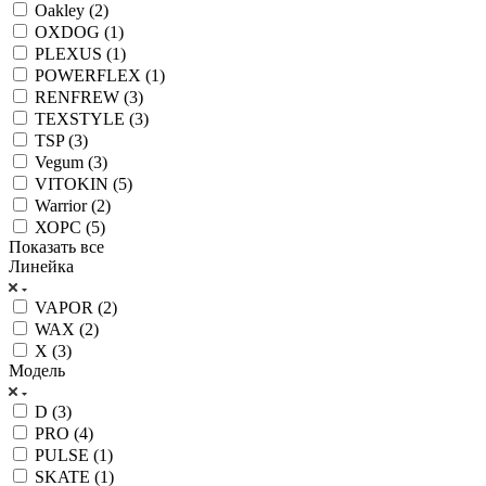
Oakley (
2
)
OXDOG (
1
)
PLEXUS (
1
)
POWERFLEX (
1
)
RENFREW (
3
)
TEXSTYLE (
3
)
TSP (
3
)
Vegum (
3
)
VITOKIN (
5
)
Warrior (
2
)
ХОРС (
5
)
Показать все
Линейка
VAPOR (
2
)
WAX (
2
)
X (
3
)
Модель
D (
3
)
PRO (
4
)
PULSE (
1
)
SKATE (
1
)