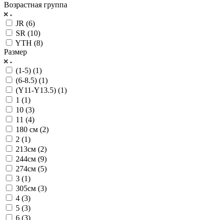
Возрастная группа
JR (
6
)
SR (
10
)
YTH (
8
)
Размер
(1-5) (
1
)
(6-8.5) (
1
)
(Y11-Y13.5) (
1
)
1 (
1
)
10 (
3
)
11 (
4
)
180 см (
2
)
2 (
1
)
213см (
2
)
244см (
9
)
274см (
5
)
3 (
1
)
305см (
3
)
4 (
3
)
5 (
3
)
6 (
3
)