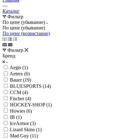
—
Каталог
Фильтр
По цене (убывание)
По цене (убывание)
По цене (возрастание)
Фильтр
Бренд
Aegis (
1
)
Aetrex (
6
)
Bauer (
19
)
BLUESPORTS (
14
)
CCM (
4
)
Fischer (
4
)
HOCKEY-SHOP (
1
)
Howies (
6
)
IB (
1
)
IceArmor (
3
)
Lizard Skins (
1
)
Mad Guy (
11
)