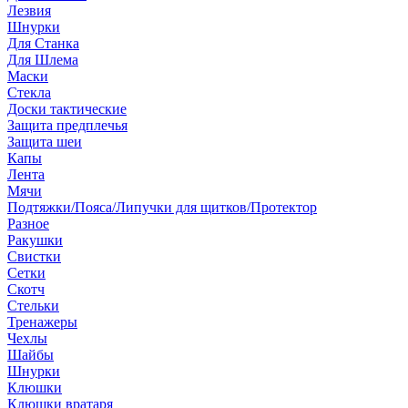
Лезвия
Шнурки
Для Станка
Для Шлема
Маски
Стекла
Доски тактические
Защита предплечья
Защита шеи
Капы
Лента
Мячи
Подтяжки/Пояса/Липучки для щитков/Протектор
Разное
Ракушки
Свистки
Сетки
Скотч
Стельки
Тренажеры
Чехлы
Шайбы
Шнурки
Клюшки
Клюшки вратаря