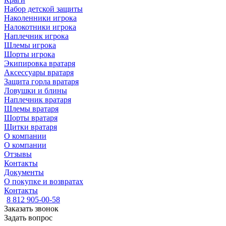
Набор детской защиты
Наколенники игрока
Налокотники игрока
Наплечник игрока
Шлемы игрока
Шорты игрока
Экипировка вратаря
Аксессуары вратаря
Защита горла вратаря
Ловушки и блины
Наплечник вратаря
Шлемы вратаря
Шорты вратаря
Щитки вратаря
О компании
О компании
Отзывы
Контакты
Документы
О покупке и возвратах
Контакты
8 812 905-00-58
Заказать звонок
Задать вопрос