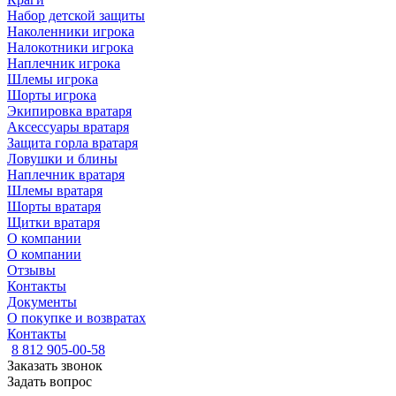
Набор детской защиты
Наколенники игрока
Налокотники игрока
Наплечник игрока
Шлемы игрока
Шорты игрока
Экипировка вратаря
Аксессуары вратаря
Защита горла вратаря
Ловушки и блины
Наплечник вратаря
Шлемы вратаря
Шорты вратаря
Щитки вратаря
О компании
О компании
Отзывы
Контакты
Документы
О покупке и возвратах
Контакты
8 812 905-00-58
Заказать звонок
Задать вопрос