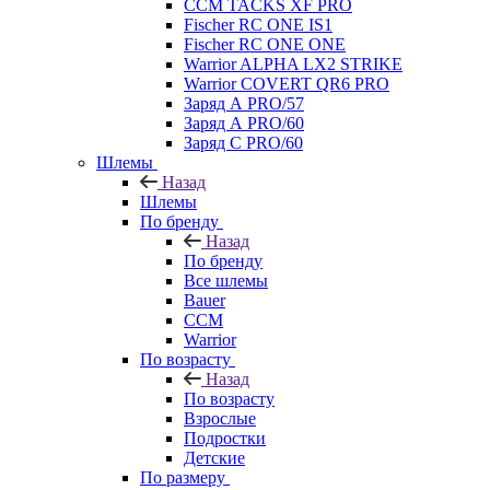
CCM TACKS XF PRO
Fischer RC ONE IS1
Fischer RC ONE ONE
Warrior ALPHA LX2 STRIKE
Warrior COVERT QR6 PRO
Заряд А PRO/57
Заряд А PRO/60
Заряд С PRO/60
Шлемы
Назад
Шлемы
По бренду
Назад
По бренду
Все шлемы
Bauer
CCM
Warrior
По возрасту
Назад
По возрасту
Взрослые
Подростки
Детские
По размеру