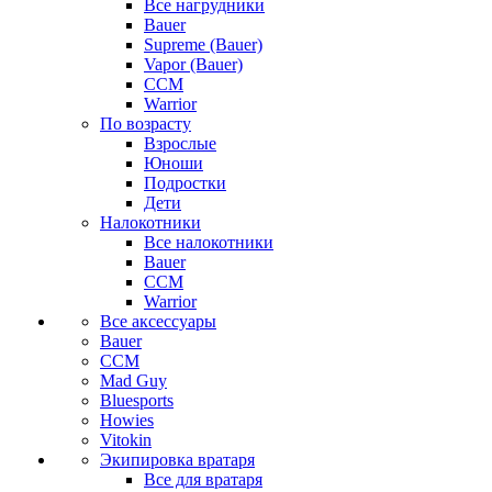
Все нагрудники
Bauer
Supreme (Bauer)
Vapor (Bauer)
CCM
Warrior
По возрасту
Взрослые
Юноши
Подростки
Дети
Налокотники
Все налокотники
Bauer
CCM
Warrior
Все аксессуары
Bauer
CCM
Mad Guy
Bluesports
Howies
Vitokin
Экипировка вратаря
Все для вратаря