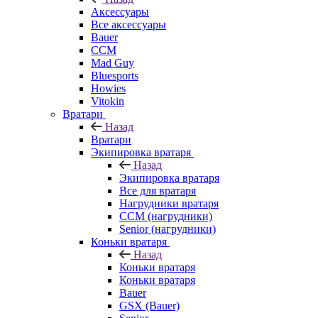
Аксессуары
Все аксессуары
Bauer
CCM
Mad Guy
Bluesports
Howies
Vitokin
Вратари
Назад
Вратари
Экипировка вратаря
Назад
Экипировка вратаря
Все для вратаря
Нагрудники вратаря
CCM (нагрудники)
Senior (нагрудники)
Коньки вратаря
Назад
Коньки вратаря
Коньки вратаря
Bauer
GSX (Bauer)