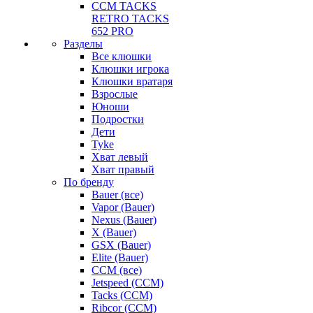
CCM TACKS
RETRO TACKS
652 PRO
Разделы
Все клюшки
Клюшки игрока
Клюшки вратаря
Взрослые
Юноши
Подростки
Дети
Tyke
Хват левый
Хват правый
По бренду
Bauer (все)
Vapor (Bauer)
Nexus (Bauer)
X (Bauer)
GSX (Bauer)
Elite (Bauer)
CCM (все)
Jetspeed (CCM)
Tacks (CCM)
Ribcor (CCM)