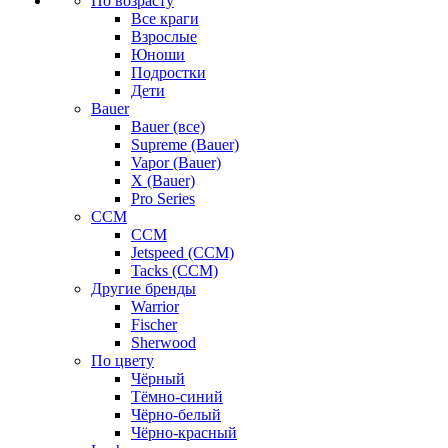
По возрасту
Все краги
Взрослые
Юноши
Подростки
Дети
Bauer
Bauer (все)
Supreme (Bauer)
Vapor (Bauer)
X (Bauer)
Pro Series
CCM
CCM
Jetspeed (CCM)
Tacks (CCM)
Другие бренды
Warrior
Fischer
Sherwood
По цвету
Чёрный
Тёмно-синий
Чёрно-белый
Чёрно-красный