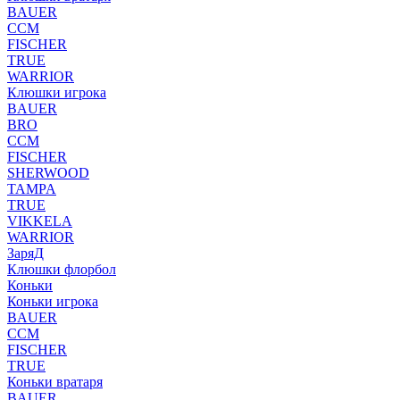
BAUER
CCM
FISCHER
TRUE
WARRIOR
Клюшки игрока
BAUER
BRO
CCM
FISCHER
SHERWOOD
TAMPA
TRUE
VIKKELA
WARRIOR
ЗаряД
Клюшки флорбол
Коньки
Коньки игрока
BAUER
CCM
FISCHER
TRUE
Коньки вратаря
BAUER