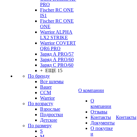
PRO
Fischer RC ONE
IS1
Fischer RC ONE
ONE
Warrior ALPHA
LX2 STRIKE
Warrior COVERT
QR6 PRO
Заряд А PRO/57
Заряд А PRO/60
Заряд С PRO/60
+ ЕЩЕ 15
По бренду
Все шлемы
Bauer
О компании
CCM
Warrior
О
По возрасту
компании
Взрослые
Отзывы
Подростки
Контакты
Контакты
Детские
Документы
По размеру
О покупке
S
и
M