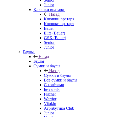
Senior
Junior
Клюшки вратаря
Назад
Клюшки вратаря
Клюшки вратаря
Bauer
Elite (Bauer)
GSX (Bauer)
Senior
Junior
Баулы
Назад
Баулы
Сумки и баулы
Назад
Сумки и баулы
Все сумки и баулы
С колёсами
Без колёс
Fischer
Warrior
Vitokin
Атрибутика Club
Junior