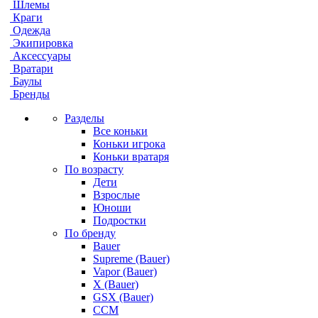
Шлемы
Краги
Одежда
Экипировка
Аксессуары
Вратари
Баулы
Бренды
Разделы
Все коньки
Коньки игрока
Коньки вратаря
По возрасту
Дети
Взрослые
Юноши
Подростки
По бренду
Bauer
Supreme (Bauer)
Vapor (Bauer)
X (Bauer)
GSX (Bauer)
CCM