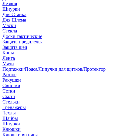
Лезвия
Шнурки
Для Станка
Для Шлема
Маски
Стекла
Доски тактические
Защита предплечья
Защита шеи
Капы
Лента
Мячи
Подтяжки/Пояса/Липучки для щитков/Протектор
Разное
Ракушки
Свистки
Сетки
Скотч
Стельки
Тренажеры
Чехлы
Шайбы
Шнурки
Клюшки
Клюшки вратаря