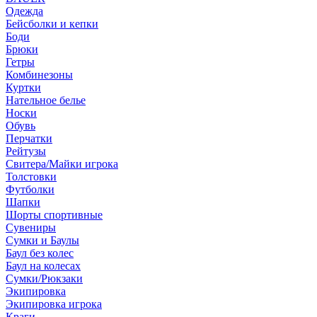
Одежда
Бейсболки и кепки
Боди
Брюки
Гетры
Комбинезоны
Куртки
Нательное белье
Носки
Обувь
Перчатки
Рейтузы
Свитера/Майки игрока
Толстовки
Футболки
Шапки
Шорты спортивные
Сувениры
Сумки и Баулы
Баул без колес
Баул на колесах
Сумки/Рюкзаки
Экипировка
Экипировка игрока
Краги